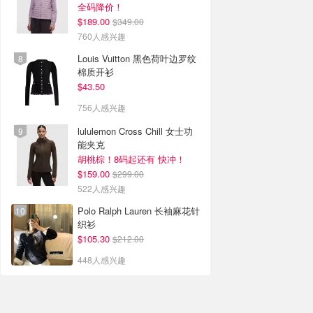
全码降价！
$189.00
$349.00
760人感兴趣
Louis Vuitton 黑色荷叶边罗纹
棉质开衫
$43.50
756人感兴趣
lululemon Cross Chill 女士功
能夹克
胡桃棕！8码起还有 快冲！
$159.00
$299.00
522人感兴趣
Polo Ralph Lauren 长袖麻花针
织衫
$105.30
$212.00
448人感兴趣