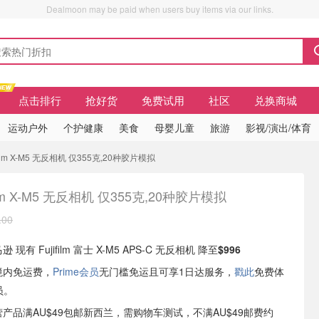
Dealmoon may be paid when users buy items via our links.
点击排行
抢好货
免费试用
社区
兑换商城
运动户外
个护健康
美食
母婴儿童
旅游
影视/演出/体育
jifilm X-M5 无反相机 仅355克,20种胶片模拟
film X-M5 无反相机 仅355克,20种胶片模拟
.00
 现有 Fujifilm 富士 X-M5 APS-C 无反相机 降至
$996
境内免运费，
Prime会员
无门槛免运且可享1日达服务，
戳此
免费体
员。
自营产品满AU$49包邮新西兰，需购物车测试，不满AU$49邮费约