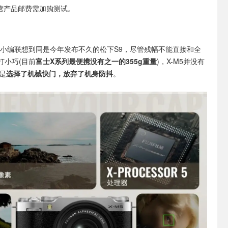
非自营产品邮费需加购测试。
5让小编联想到同是今年发布不久的松下S9，尽管残幅不能直接和全
打小巧(目前
富士X系列最便携没有之一的355g重量
)，X-M5并没有
是
选择了机械快门，放弃了机身防抖
。