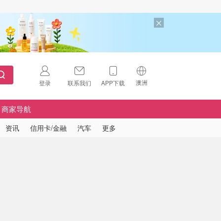
澳洲
登录
联系我们
APP下载
🇺🇸
美国
商家导航
🇨🇳
中国
资讯
信用卡/金融
汽车
更多
🇨🇦
加拿大
扫码下载 App
🇬🇧
英国
Download on the
App Store
🇩🇪
德国
Download the
Android App
🇫🇷
法国