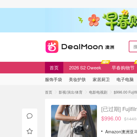
首页
2026 S2 Oweek
早春购物节
服饰手袋
美妆护肤
家居厨卫
电子电脑
首页
影视/演出/体育
电影电视剧
$996.00 Fu
[已过期]
Fuji
$996.00
$1449
Amazon澳洲亚马逊