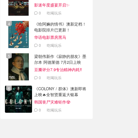
影迷年度盛宴开启✨
0
吃喝玩乐
《给阿嫲的情书》澳新定档！
电影院排片已更新！
华语电影票房黑马
0
吃喝玩乐
梁朝伟新作《寂静的朋友》墨
尔本 阿德莱德 7月2日上映
豆瓣评分7.9专治精神内耗‼️
0
吃喝玩乐
《COLONY / 群体》澳新即将
上映🔥全智贤重返大银幕
韩国丧尸灾难钜作🧟
0
吃喝玩乐