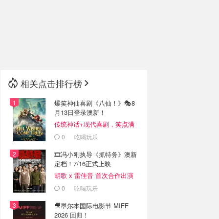
🇮🇹
意大利
🇦🇺
澳洲
🇳🇿
新西兰
相关点击排行榜
爆笑神仙喜剧《八仙！》🎭8
月13日登录澳新！
传统神话+现代喜剧，笑点满
满
0
吃喝玩乐
🎞️冯小刚执导《抓特务》澳新
定档！7/16正式上映
胡歌 x 雷佳音 首次合作出演
0
吃喝玩乐
🎥墨尔本国际电影节 MIFF
2026 回归！