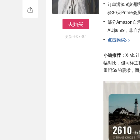
订单满$59澳洲
验30天Prime会
部分Amazon
去购买
AU$6.99；
去购买
更新于07-07
点击购买>>
小编推荐：
X-M
幅对比，但同样主
重蹈S9的覆辙，而