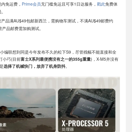
境内免运费，
Prime会员
无门槛免运且可享1日达服务，
戳此
免费体
员。
自营产品满AU$49包邮新西兰，需购物车测试，不满AU$49邮费约
非自营产品邮费需加购测试。
5让小编联想到同是今年发布不久的松下S9，尽管残幅不能直接和全
打小巧(目前
富士X系列最便携没有之一的355g重量
)，X-M5并没有
是
选择了机械快门，放弃了机身防抖
。