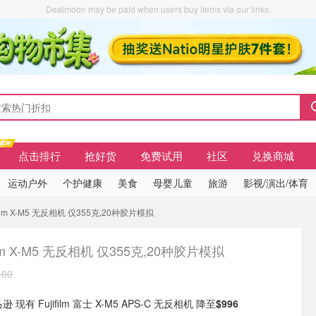
Dealmoon may be paid when users buy items via our links.
点击排行
抢好货
免费试用
社区
兑换商城
运动户外
个护健康
美食
母婴儿童
旅游
影视/演出/体育
jifilm X-M5 无反相机 仅355克,20种胶片模拟
film X-M5 无反相机 仅355克,20种胶片模拟
.00
 现有 Fujifilm 富士 X-M5 APS-C 无反相机 降至
$996