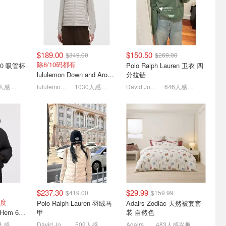
$189.00
$150.50
$349.00
$269.00
除8/10码都有
Polo Ralph Lauren 卫衣 四
lululemon Down and Around 羽绒夹克
分拉链
1475人感兴趣
lululemon AU
1030人感兴趣
David Jones
646人感兴趣
$237.30
$29.99
$419.00
$159.99
度
Polo Ralph Lauren 羽绒马
Adairs Zodiac 天然被套套
lululemon Bubble-Hem 600蓬松羽绒夹克
甲
装 自然色
607人感兴趣
David Jones
509人感兴趣
Adairs
483人感兴趣