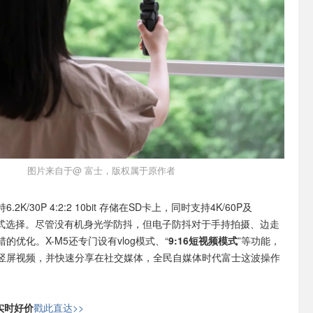
图片来自于@ 富士，版权属于原作者
2K/30P 4:2:2 10bit 存储在SD卡上，同时支持4K/60P及
多种格式选择。尽管没有机身光学防抖，但电子防抖对于手持拍摄、边走
的优化。X-M5还专门设有vlog模式、“
9:16短视频模式
”等功能，
竖屏视频，并快速分享在社交媒体，全民自媒体时代富士这波操作
日实时好价
戳此直达>>