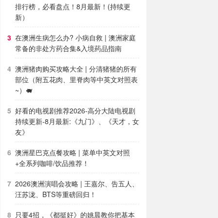
排行榜，必看盘点！8月最新！(持续更
新）
在澳洲生病怎么办? 小病自救 | 澳洲家庭
常备的非处方药合集&入境药品指南
澳洲猪肉购买攻略大全 | 分清猪猪的所有
部位（附五花肉、里脊肉等中英文对照表
~）🐖
好看的电视剧推荐2026-高分大陆电视剧
持续更新-8月最新:《九门》、《天才，女
友》
澳洲星巴克点餐攻略 | 菜单中英文对照
+全系列咖啡/饮品推荐！
2026澳洲演唱会攻略 | 王嘉尔、告五人、
汪苏泷、BTS等重磅回归！
只要4招，《都挺好》的姚晨教你把基本