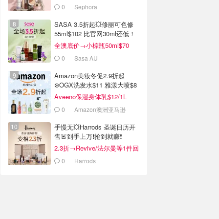
0
Sephora
SASA 3.5折起💥修丽可色修
55ml$102 比官网30ml还低！
全澳底价→小棕瓶50ml$70
0
Sasa AU
Amazon美妆冬促2.9折起
❄️OGX洗发水$11 雅漾大喷$8
Aveeno保湿身体乳$12/1L
0
Amazon澳洲亚马逊
手慢无💥Harrods 圣诞日历开
售🚨到手上万❗️抢到就赚❗️
2.3折→Revive/法尔曼等1件回
本！
0
Harrods