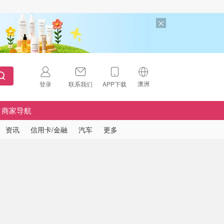
澳洲
登录
联系我们
APP下载
🇺🇸
美国
商家导航
🇨🇳
中国
资讯
信用卡/金融
汽车
更多
🇨🇦
加拿大
扫码下载 App
🇬🇧
英国
Download on the
App Store
🇩🇪
德国
Download the
Android App
🇫🇷
法国