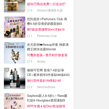
超50万商品免费一日送达📦
0
Amazon澳洲亚马逊
挖到底价⚡Perfume's Club 再
叠9.5折😍香奶奶眼影$93
降‼️新款黑绷带50ml才$419
1
Perfumes Club
史无前例❤️Aesop伊索 独家满
赠王牌沐浴露50ml🛀
可叠加套装✅香芹籽护肤套装
$171
0
Aesop
修丽可官网 套装7.4折起🤩
CE+紫米精华2件套$346($433)
旅行四件套$159🉐$216❗️
0
SkinCeuticals
Sephora新人8.5折👉 Rare腮
红$24 Hourglass遮瑕液$29
APP专属📱收Dior/欧缇丽等