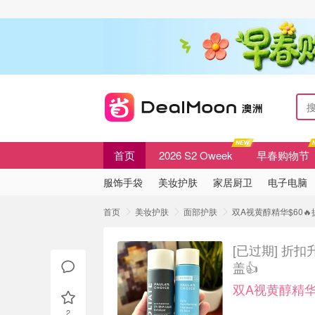
首页
2026 S2 Oweek
早春购物节
服饰手袋
美妆护肤
家居厨卫
电子电脑
首页
美妆护肤
面部护肤
双A视黄醇精华$60
[已过期]
折扣升
盖👍
双A视黄醇精华
2