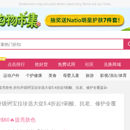
Dealmoon may be paid when users buy items via our links.
点击排行
抢好货
免费试用
社区
兑换商城
运动户外
个护健康
美食
母婴儿童
旅游
影视/演出/体育
提亮肤色 折扣升级🆙宝拉珍选大促5.4折起‼️刷酸、抗老、修护全覆盖👍
级🆙宝拉珍选大促5.4折起‼️刷酸、抗老、修护全覆
$60🔥提亮肤色