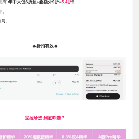
e 现有
年中大促6折起+叠额外9折=
5.4折
‼️
邮。
0号。
🔥折扣有效🔥
宝拉珍选 到底咋选？