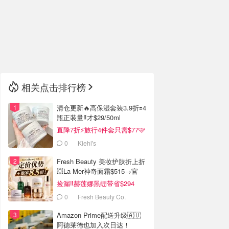
🇮🇹
意大利
🇦🇺
澳洲
🇳🇿
新西兰
相关点击排行榜
清仓更新🔥高保湿套装3.9折🟰4
瓶正装量‼️才$29/50ml
直降7折⚡旅行4件套只需$77🩷
0
Kiehl's
Fresh Beauty 美妆护肤折上折
💥La Mer神奇面霜$515→官
$955
捡漏‼️赫莲娜黑绷带省$294
0
Fresh Beauty Co.
Amazon Prime配送升级🇦🇺
阿德莱德也加入次日达！