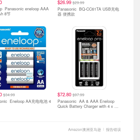
0
$26.99
$29.99
loop AAA
Panasonic BQ-CC61TA USB充电
Ah 8节
器 便携款
10
$72.80
$34.99
$97.99
oop AA充电电池 4
Panasonic AA & AAA Eneloop
Quick Battery Charger with 4 x AA
Eneloop Pro Rechargeable
Batteries Included, White (K-
KJ55HCC4TA)
Amazon澳洲亚马逊
报告错误