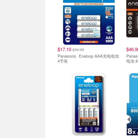
$17.10
$46.
$34.99
Panasonic Eneloop AAA充电电池
Panasonic Enelo
4节装
电池 