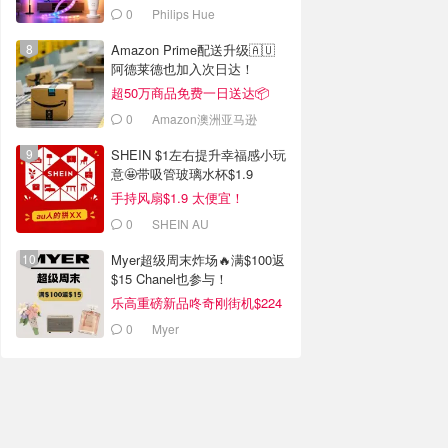
0
Philips Hue
Amazon Prime配送升级🇦🇺
阿德莱德也加入次日达！
超50万商品免费一日送达📦
0
Amazon澳洲亚马逊
SHEIN $1左右提升幸福感小玩
意🤩带吸管玻璃水杯$1.9
手持风扇$1.9 太便宜！
0
SHEIN AU
Myer超级周末炸场🔥满$100返
$15 Chanel也参与！
乐高重磅新品咚奇刚街机$224
0
Myer