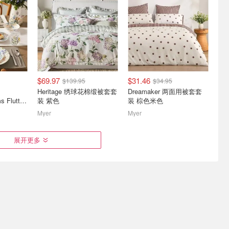
$69.97
$31.46
$139.95
$34.95
实拍📸椰
亚马逊自营品牌Amazon
Livemor 4D AI全身零重力
Heritage 绣球花棉缎被套套
Dreamaker 两面用被套套
价
Basics 真空压缩袋$31/15
按摩椅
Maxwell & Williams Fluttering Meadow 12件餐具套装
装 紫色
装 棕色米色
个
rk本贴✨
7.6折起 床单套装$25
$2024.00
$3299.00
Myer
Myer
展开更多
新 | 冷
Stanley本季上新｜厨房日
Kmart本季上新精选｜居家
凝珠半价
用焕新
省钱好物
$24.97
$9.99
$49.95
$49.99