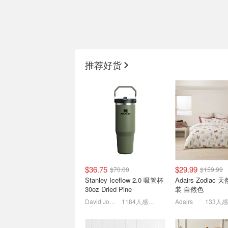
SHEIN $1左右提升幸福感
eufy 智能家用安
小玩意🤩带吸管玻璃水杯
智能摄像头/门铃
推荐好货
$1.9
手持风扇$1.9 太便宜！
最高立省$820！
$36.75
$29.99
$70.00
$159.99
Myer超级周末炸场🔥满
JB Hi-Fi 8月海报
Stanley Iceflow 2.0 吸管杯
Adairs Zodiac
$100返$15 Chanel也参
吸尘器$384,So
30oz Dried Pine
装 自然色
与！
$150
乐高重磅新品咚奇刚街机$224
David Jones
1184人感兴趣
Adairs
133人