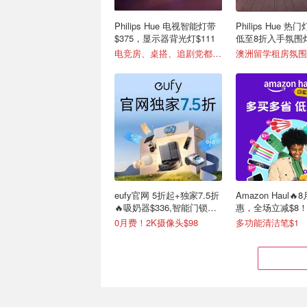
Philips Hue 电视智能灯带
Philips Hue 
$375，显示器背光灯$111
低至8折入手氛围
电竞房、桌搭、追剧党都适合！
eufy官网 5折起+独家7.5折
Amazon Haul
🔥吸奶器$336,智能门锁
惠，全场立减$8
$262
0月费！2K摄像头$98
多功能清洁笔$1