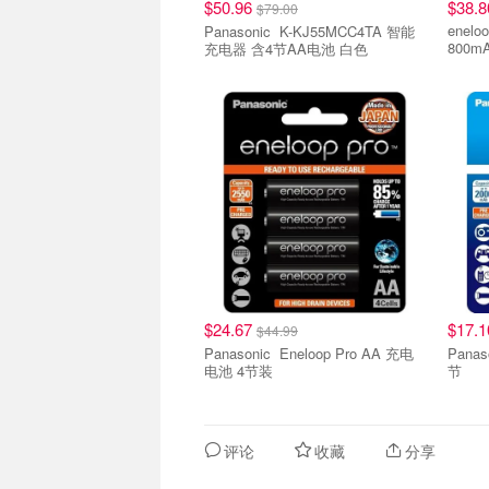
$50.96
$38.8
$79.00
eneloop Panasonic ene
Panasonic K-KJ55MCC4TA 智能
800m
充电器 含4节AA电池 白色
$24.67
$17.
$44.99
Panasonic Eneloop Pro AA 充电
Panasonic Enel
电池 4节装
节
评论
收藏
分享