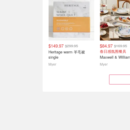
$149.97
$84.97
$299.95
$169.95
Disney 居家奇趣好物上新
WWS/Coles超市
春日感氛围餐具
Heritage warm 羊毛被
子水、猪肉饺子半
single
Oogie Boogie和朋友徽章 $25
8.5实拍更新！Ma
Myer
Myer
Amazon畅销卫生纸专场🧻
WWS/Coles海报更
Quilton抽纸$17/12盒
冻虾仁、Ka洗衣
$1.99
$50.00
$29.99
$149.95