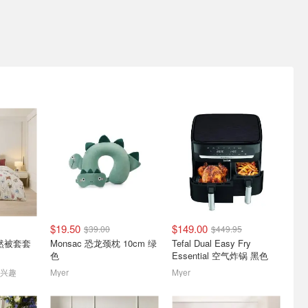
防专场🔥
RainX 二合一玻璃清洁剂
先充礼卡再下单💳Amazon
/家庭监控
473ml 驱水
礼卡满$200返$5
仅需$18
羊毛虽小也得薅！
$19.50
$149.00
$39.00
$449.95
Dyson
IKEA焕新家饰升级生活格
adairs本季焕新家饰精选
 天然被套套
Monsac 恐龙颈枕 10cm 绿
Tefal Dual Easy Fry
ny耳机立减
调
色
Essential 空气炸锅 黑色
7月30日-8月12日最新海报！
附盖瓶 $3
橄榄棕榈绗缝被套套装 $2
感兴趣
Myer
Myer