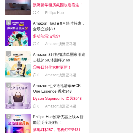
澳洲留学租房氛围改造看这！
0
Philips Hue
Amazon Haul🔥8月限时特惠，
全场立减$8！
多功能清洁笔$1
0
Amazon澳洲亚马逊
Amazon 8月折扣清单🆕家用跑
步机$159,体脂秤$169
🕒每日好价实时更新！
0
Amazon澳洲亚马逊
Amazon 七夕送礼清单❤️CK
One Essence 香水$48
Dyson Supersonic 吹风$548
0
Amazon澳洲亚马逊
Philips Hue独家优惠上线🔥智
能照明全场8折！
落地灯$287，电视灯带$431