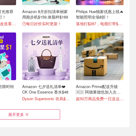
热门灯光推荐
Amazon 8月折扣清单🆕家
Philips Hue独家优惠上线🔥
灯！
用跑步机$159,体脂秤$169
智能照明全场8折！
澳洲留学租房氛围改造看这！
🕒每日好价实时更新！
落地灯$287，电视灯带$431
8月限时特
Amazon 七夕送礼清单❤️
Amazon Prime配送升级
！
CK One Essence 香水$48
🇦🇺 阿德莱德也加入次日
达！
Dyson Supersonic 吹风$548
超50万商品免费一日送达📦
展开更多