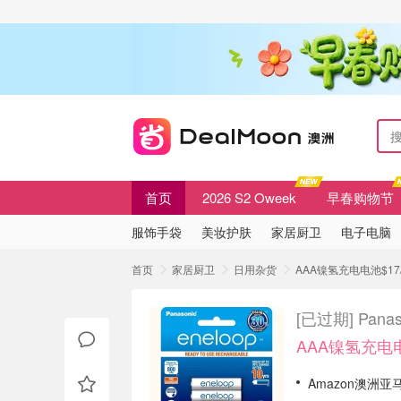
首页
2026 S2 Oweek
早春购物节
服饰手袋
美妆护肤
家居厨卫
电子电脑
首页
家居厨卫
日用杂货
AAA镍氢充电电池$17/4
[已过期]
Pana
AAA镍氢充电电
Amazon澳洲亚马逊