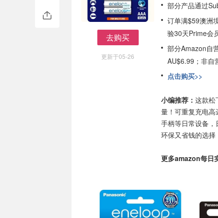
部分产品通过Subs
订单满$59澳洲
验30天Prime会
去购买
去购买
部分Amazon
更新于05-26
AU$6.99；
点击购买>>
小编推荐：
这款松
量！可重复充电高
手柄等日常设备，
环保又省钱的选择
更多amazon每