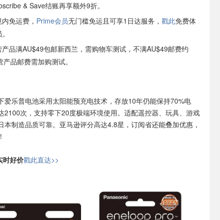
cribe & Save结账再享额外9折。
境内免运费，
Prime会员
无门槛免运且可享1日达服务，
戳此
免费体
员。
自营产品满AU$49包邮新西兰，需购物车测试，不满AU$49邮费约
非自营产品邮费需加购测试。
下爱乐普电池采用太阳能预充电技术，存放10年仍能保持70%电
达2100次，支持零下20度极端环境使用。适配遥控器、玩具、游戏
日本制造品质可靠。亚马逊评分高达4.8星，订阅省还能叠加优惠，
！
日实时好价
戳此直达>>