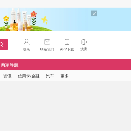
澳洲
登录
联系我们
APP下载
🇺🇸
美国
商家导航
🇨🇳
中国
资讯
信用卡/金融
汽车
更多
🇨🇦
加拿大
扫码下载 App
🇬🇧
英国
Download on the
App Store
🇩🇪
德国
Download the
Android App
🇫🇷
法国