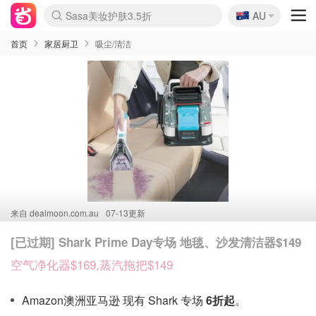
🇦🇺
Sasa美妆护肤3.5折
AU
lululemon折扣上新
SSENSE年中3折
FreshBeauty好价汇总
Cettire降价+叠9折
Farfetch折上8折
WWS Coles超市实拍
viagogo二手票捡漏
Myer清仓1折起
The Outnet奢牌1折起
David Jones 3折起
Flannels大牌1折
Perfumes Club护肤1折
AMIRO返校季6.2折
Oweek抽奖送Airpods
Amazon折扣汇总
eToro入金$200送$50
Amazon数码好物
ICONIC本周7.5折
ThedoubleF高奢地板价
Moose Knuckles 6折
丝芙兰5折起
EUFY官网3.7折起
Selenichast首饰2折
Trip机票酒店促销
YSL送5件彩妆礼
Amazon家居好物
BIGBANG巡演开票
David Jones时尚3折
Amazon美妆护肤
雅漾大喷$8
过敏原检测盒$33
伊索独家赠50ml沐浴露
科颜氏清仓3折
SEALIFE海洋馆门票6折
丝塔芙大白罐$16
订阅Newsletter送香薰
Cult Beauty 6.8折
Harrods圣诞日历2.3折
LN-CC奢牌私促3折
d'Alba空姐喷雾$16
EVE LOM套装逆天2折
Bernardelli独家4折
Adore Beauty 6折起
CT圣诞日历
Mytheresa奢品2.7折
Luxury Escapes 9折
Currentbody美容仪9折
卡诗9折+赠4件礼
MOON Garden Live
ALLSAINTS美衣3折
Roborock扫地机3.7折
Tingo Life水杯$24
Valentino官网5折
CR洗发护发6.3折
首页
家居厨卫
吸尘/清洁
来自
dealmoon.com.au
07-13更新
[已过期] Shark Prime Day专场 地毯、沙发清洁器$149
空气净化器$169,蒸汽拖把$149
Amazon澳洲亚马逊 现有 Shark 专场
6折起
。