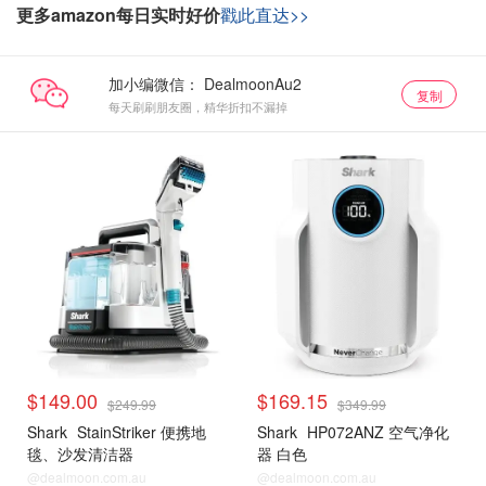
更多amazon每日实时好价
戳此直达>>
加小编微信：
复制
每天刷刷朋友圈，精华折扣不漏掉
$149.00
$169.15
$249.99
$349.99
Shark
StainStriker 便携地
Shark
HP072ANZ 空气净化
毯、沙发清洁器
器 白色
@dealmoon.com.au
@dealmoon.com.au