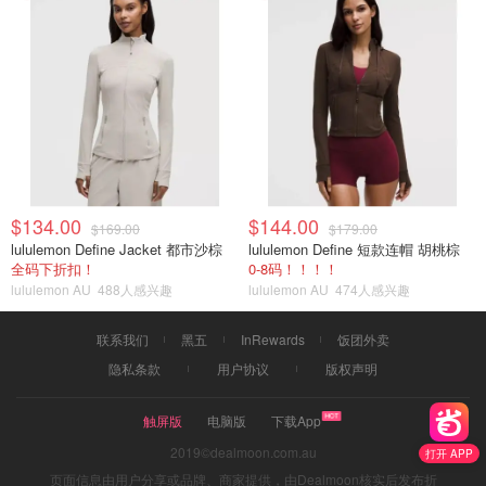
$134.00
$144.00
$169.00
$179.00
lululemon Define Jacket 都市沙棕
lululemon Define 短款连帽 胡桃棕
全码下折扣！
0-8码！！！！
lululemon AU
488人感兴趣
lululemon AU
474人感兴趣
联系我们
黑五
InRewards
饭团外卖
隐私条款
用户协议
版权声明
触屏版
电脑版
下载App
2019©dealmoon.com.au
打开 APP
页面信息由用户分享或品牌、商家提供，由Dealmoon核实后发布折