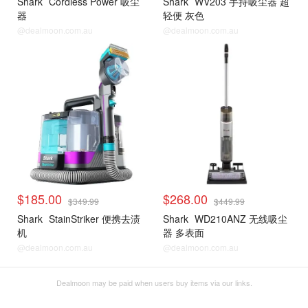
Shark
Cordless Power 吸尘
Shark
WV203 手持吸尘器 超
器
轻便 灰色
@dealmoon.com.au
@dealmoon.com.au
$185.00
$268.00
$349.99
$449.99
Shark
StainStriker 便携去渍
Shark
WD210ANZ 无线吸尘
机
器 多表面
@dealmoon.com.au
@dealmoon.com.au
Dealmoon may be paid when users buy items via our links.