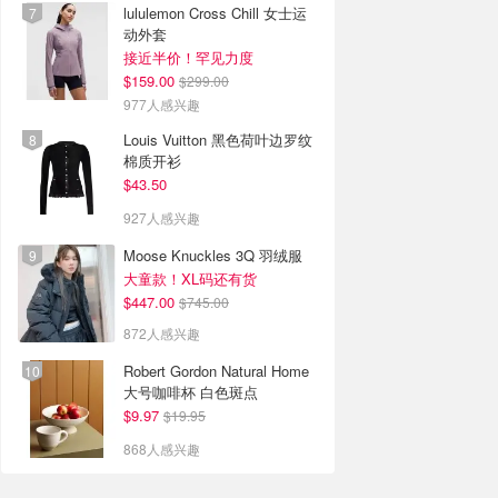
lululemon Cross Chill 女士运
动外套
接近半价！罕见力度
$159.00
$299.00
977人感兴趣
Louis Vuitton 黑色荷叶边罗纹
棉质开衫
$43.50
927人感兴趣
Moose Knuckles 3Q 羽绒服
大童款！XL码还有货
$447.00
$745.00
872人感兴趣
Robert Gordon Natural Home
大号咖啡杯 白色斑点
$9.97
$19.95
868人感兴趣