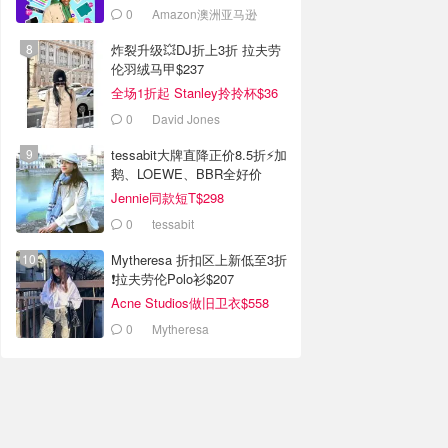
0
Amazon澳洲亚马逊
炸裂升级💥DJ折上3折 拉夫劳
伦羽绒马甲$237
全场1折起 Stanley拎拎杯$36
0
David Jones
tessabit大牌直降正价8.5折⚡加
鹅、LOEWE、BBR全好价
Jennie同款短T$298
0
tessabit
Mytheresa 折扣区上新低至3折
❗拉夫劳伦Polo衫$207
Acne Studios做旧卫衣$558
0
Mytheresa