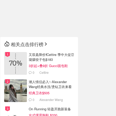
🇮🇹
意大利
🇦🇺
澳洲
🇳🇿
新西兰
相关点击排行榜
又双叒降价❗️Cettire 季中大促⏰
珑骧饺子包$183
3折起+叠9折 Gucci面包鞋
$991
0
Cettire
潮人情侣必入✨Alexander
Wang经典水洗/烫钻卫衣来看
经典卫衣$505
0
Alexander Wang
On Running 轻盈开跑新装备
女式缓震跑鞋 $330