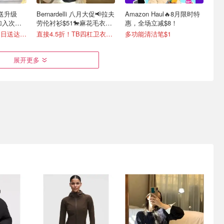
配送升级
Bernardelli 八月大促📢拉夫
Amazon Haul🔥8月限时特
也加入次日
劳伦衬衫$51🐎麻花毛衣
惠，全场立减$8！
$105
超50万商品免费一日送达📦
直接4.5折！TB四杠卫衣$481
多功能清洁笔$1
展开更多
扣区上新低至
上新🆕Diesel官网 大促5折
Patagonia焕新季精选男装
衫$207
起❗️辣妹T恤低至$77💥
女装
Acne Studios做旧卫衣$558
爱豆博主同款🔥流浪包$350
工作口袋T恤 $48