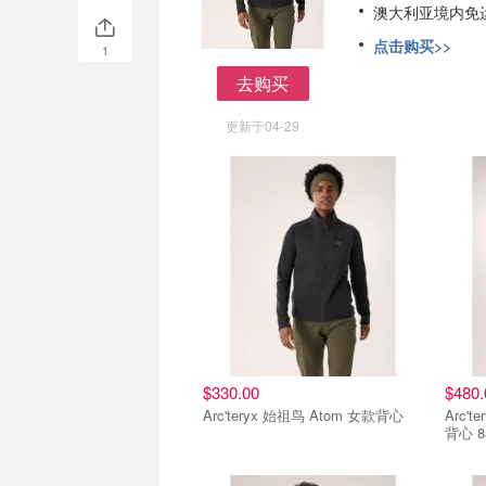
澳大利亚境内免
点击购买>>
1
去购买
去购买
更新于04-29
$330.00
$480.
Arc'teryx 始祖鸟 Atom 女款背心
Arc'
背心 8