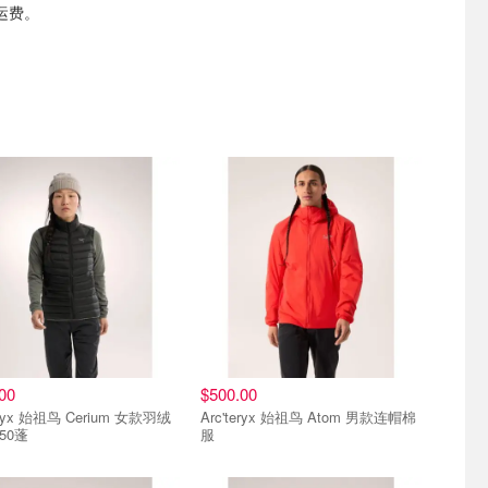
运费。
00
$500.00
teryx 始祖鸟 Cerium 女款羽绒
Arc'teryx 始祖鸟 Atom 男款连帽棉
50蓬
服