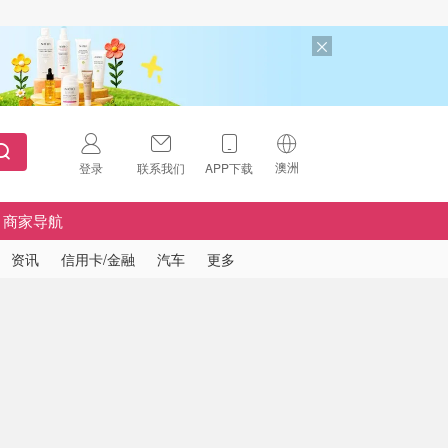
澳洲
登录
联系我们
APP下载
🇺🇸
美国
商家导航
🇨🇳
中国
资讯
信用卡/金融
汽车
更多
🇨🇦
加拿大
扫码下载 App
🇬🇧
英国
Download on the
App Store
🇩🇪
德国
Download the
Android App
🇫🇷
法国