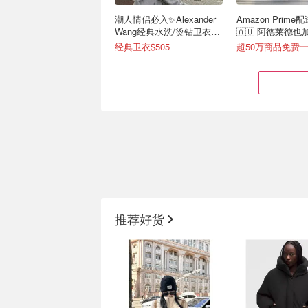
潮人情侣必入✨Alexander
Amazon Prime
Wang经典水洗/烫钻卫衣来
🇦🇺 阿德莱德
看
达！
经典卫衣$505
炸裂升级💥DJ折上3折 拉夫
Mytheresa 折
劳伦羽绒马甲$237
3折❗拉夫劳伦Polo
推荐好货
全场1折起 Stanley拎拎杯$36