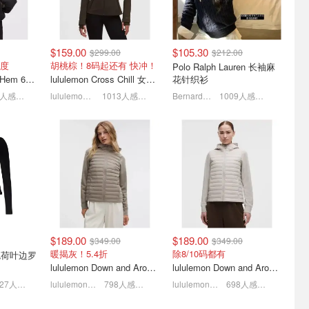
$159.00
$105.30
$299.00
$212.00
礼清单❤️
宝藏潮牌电商🔥捡漏4折
Arc'teryx始祖鸟 本季精选
度
胡桃棕！8码起还有 快冲！
Polo Ralph Lauren 长袖麻
e 香水$48
起！Lemaire流浪包$492
穿搭
lululemon Bubble-Hem 600蓬松羽绒夹克
lululemon Cross Chill 女士功能夹克
花针织衫
Dyson Supersonic 吹风$548
川久保玲🖤条纹T恤$98
T恤 $120
1237人感兴趣
lululemon AU
1013人感兴趣
Bernardelli
1009人感兴趣
$189.00
$189.00
$349.00
$349.00
💓
Lilysilk店庆📢全场3折起
Canada Goose大鹅低至4
暖揭灰！5.4折
除8/10码都有
 黑色荷叶边罗
6 COS芭
+赠礼🎁真丝/羊毛/羊绒趁
折+叠8折💥羽绒马甲$496
lululemon Down and Around 羽绒夹克
lululemon Down and Around 羽绒夹克
现在🚀
起
7.5折 拉夫劳伦老干部夹克$419
明星同款羊绒开衫$160
Hybridge拼接外套好价$770
927人感兴趣
lululemon AU
798人感兴趣
lululemon AU
698人感兴趣