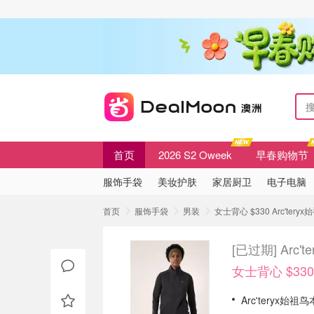
首页
2026 S2 Oweek
早春购物节
服饰手袋
美妆护肤
家居厨卫
电子电脑
首页
服饰手袋
男装
女士背心 $330 Arc'te
[已过期]
Arc
女士背心 $330
Arc'teryx始