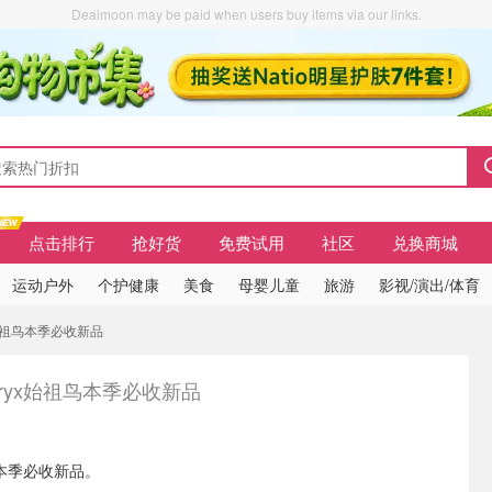
Dealmoon may be paid when users buy items via our links.
点击排行
抢好货
免费试用
社区
兑换商城
运动户外
个护健康
美食
母婴儿童
旅游
影视/演出/体育
ryx始祖鸟本季必收新品
'teryx始祖鸟本季必收新品
祖鸟本季必收新品。