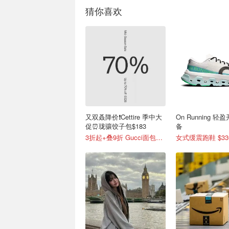
猜你喜欢
又双叒降价❗️Cettire 季中大
On Running 
促⏰珑骧饺子包$183
备
3折起+叠9折 Gucci面包鞋$991
女式缓震跑鞋 $33