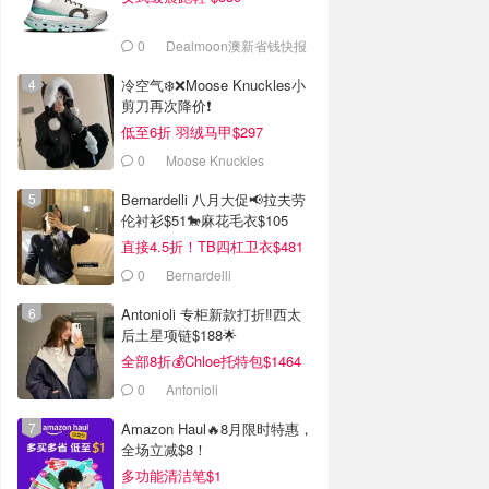
0
Dealmoon澳新省钱快报
冷空气❄️❌️Moose Knuckles小
剪刀再次降价❗️
低至6折 羽绒马甲$297
0
Moose Knuckles
Bernardelli 八月大促📢拉夫劳
伦衬衫$51🐎麻花毛衣$105
直接4.5折！TB四杠卫衣$481
0
Bernardelli
Antonioli 专柜新款打折‼️西太
后土星项链$188🌟
全部8折💰Chloe托特包$1464
0
Antonioli
Amazon Haul🔥8月限时特惠，
全场立减$8！
多功能清洁笔$1