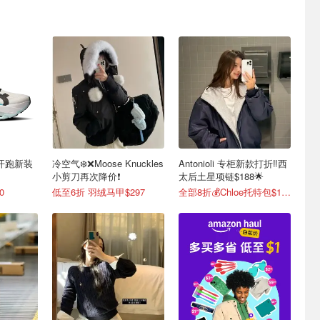
轻盈开跑新装
冷空气❄️❌️Moose Knuckles
Antonioli 专柜新款打折‼️西
小剪刀再次降价❗️
太后土星项链$188🌟
0
低至6折 羽绒马甲$297
全部8折💰Chloe托特包$1464