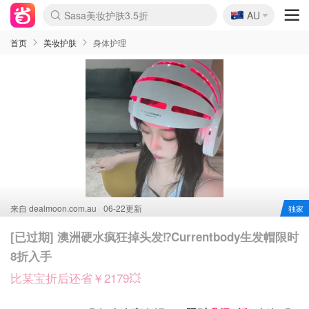
🇦🇺
Sasa美妆护肤3.5折
AU
lululemon折扣上新
SSENSE年中2.5折
FreshBeauty好价汇总
Cettire降价+叠9折
WWS Coles超市实拍
viagogo二手票捡漏
Myer超级周末
The Outnet奢牌1折起
David Jones 3折起
Flannels大牌1折
Perfumes Club护肤1折
AMIRO面罩$251
Amazon折扣汇总
eToro入金$200送$50
Amazon数码好物
ICONIC本周7.5折
ThedoubleF高奢地板价
Moose Knuckles 6折
丝芙兰5折起
EUFY摄像头$98
Selenichast首饰2折
Trip机票酒店促销
YSL送5件彩妆礼
Amazon家居好物
Amazon美妆护肤
雅漾大喷$8
过敏原检测盒$33
伊索独家赠50ml沐浴露
科颜氏高保湿面霜$29
SEALIFE海洋馆门票6折
丝塔芙大白罐$16
订阅Newsletter送香薰
Cult Beauty 6.8折
Harrods圣诞日历$525
LN-CC奢牌私促3折
d'Alba空姐喷雾$16
EVE LOM套装£56
Bernardelli独家4折
Adore Beauty 6折起
CT圣诞日历
Mytheresa奢品2.7折
Luxury Escapes 9折
Currentbody美容仪$881
MOON Garden Live
Roborock扫地机$649
Tingo Life水杯$24
Valentino官网5折
CR洗护套装$23
修丽可4件套$159
Myer彩妆2件7折
GANNI官网4.5折
Stylevana韩妆4折
Tessabit高奢8.5折
OGX洗发水$11
Amazon阿德莱德次日达
卡诗8.5折+赠礼
Philips Hue灯具8折
首页
美妆护肤
身体护理
来自
dealmoon.com.au
06-22更新
独家
[已过期] 澳洲硬水疯狂掉头发⁉️Currentbody生发帽限时
8折入手
比某宝折后还省￥2179💥