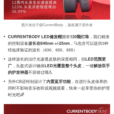
图片来自于@CurrentBody ，版权属于原作者
CURRENTBODY LED健发帽
拥有
120颗灯珠
，我们精准
的控制设备
波长在640nm +/-25nm
，🔍包含可以提供3种
经临床验证的波长（630、650、655）
这样波长的治疗光渗透皮肤的深度相同，但
LED范围更
广
，头盔式设计确保
LED光覆盖整个头皮
，一键
解放双手
的护发神器
不容错过哦💪
另外CB还特别设计了
内置蓝牙功能
，在进行头皮保养的
同时不影响音乐收听或视频观看，快来一起享受你的护理
时光吧🌈