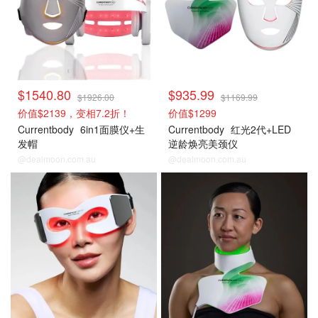
$1540.80
$935.99
$1926.00
$1169.99
价值$2139，变相7.2折！
价值$1299
Currentbody
6in1面膜仪+生
Currentbody
红光2代+LED
发帽
逆龄焕亮美颈仪
@dealmoon.com.au
@dealmoon.com.au