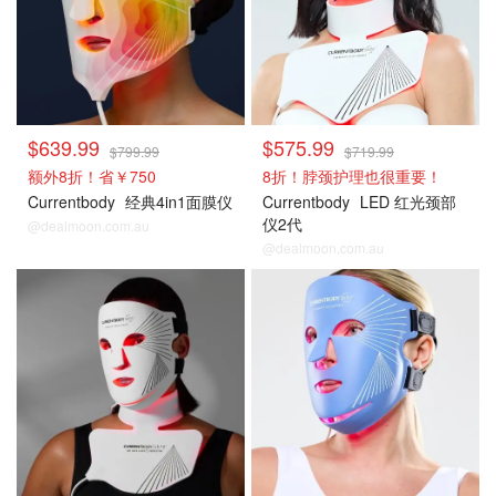
$639.99
$575.99
$799.99
$719.99
额外8折！省￥750
8折！脖颈护理也很重要！
Currentbody
经典4in1面膜仪
Currentbody
LED 红光颈部
仪2代
@dealmoon.com.au
@dealmoon.com.au