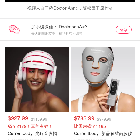
视频来自于@Doctor Anne，版权属于原作者
加小编微信：
复制
每天刷刷朋友圈，精华折扣不漏掉
$927.99
$783.99
$1159.99
$979.99
省￥2179！真的有效！
比国内省￥1165
Currentbody
光疗育发帽
Currentbody
新品多维面膜仪
@dealmoon.com.au
@dealmoon.com.au