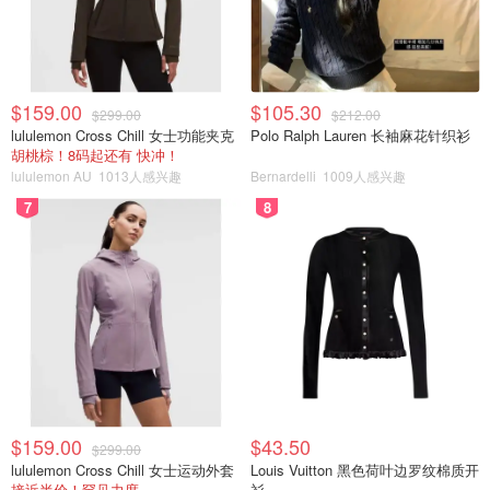
$159.00
$105.30
$299.00
$212.00
lululemon Cross Chill 女士功能夹克
Polo Ralph Lauren 长袖麻花针织衫
胡桃棕！8码起还有 快冲！
lululemon AU
1013人感兴趣
Bernardelli
1009人感兴趣
7
8
$159.00
$43.50
$299.00
lululemon Cross Chill 女士运动外套
Louis Vuitton 黑色荷叶边罗纹棉质开
接近半价！罕见力度
衫