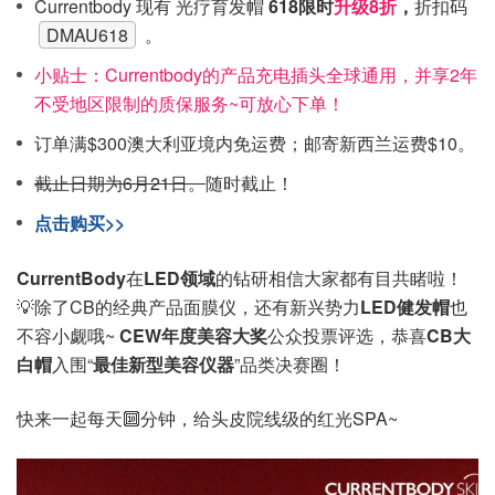
Currentbody 现有 光疗育发帽
618限时
升级8折
，
折扣码
DMAU618
。
小贴士：Currentbody的产品充电插头全球通用，并享2年
不受地区限制的质保服务~可放心下单！
订单满$300澳大利亚境内免运费；邮寄新西兰运费$10。
截止日期为6月21日。
随时截止！
点击购买>>
CurrentBody
在
LED领域
的钻研相信大家都有目共睹啦！
💡除了CB的经典产品面膜仪，还有新兴势力
LED健发帽
也
不容小觑哦~
CEW年度美容大奖
公众投票评选，恭喜
CB大
白帽
入围“
最佳新型美容仪器
”品类决赛圈！
快来一起每天🔟分钟，给头皮院线级的红光SPA~