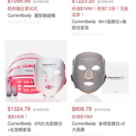
$1095.99
$1223.20
$1369.99
$1699.00
肌肉腿赶紧试试
价值$1699！变相7.2折！无敌
划算！
Currentbody
腿部焕能靴
Currentbody
6in1面膜仪+颈
@dealmoon.com.au
部仪套装
@dealmoon.com.au
$1324.79
$808.79
$1655.99
$1010.99
值$1838！
价值$1064
Currentbody
2代红光面膜仪
Currentbody
多维面膜仪+5
+生发帽套装
片面膜
@dealmoon.com.au
@dealmoon.com.au