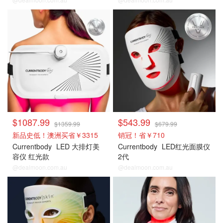
$1087.99
$543.99
$1359.99
$679.99
新品史低！澳洲买省￥3315
销冠！省￥710
Currentbody
LED 大排灯美
Currentbody
LED红光面膜仪
容仪 红光款
2代
@dealmoon.com.au
@dealmoon.com.au