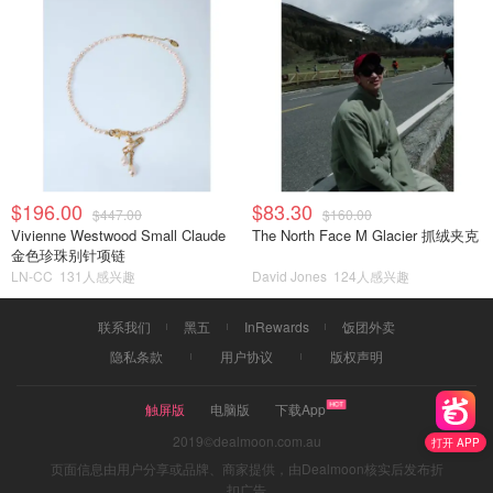
$196.00
$83.30
$447.00
$160.00
Vivienne Westwood Small Claude
The North Face M Glacier 抓绒夹克
金色珍珠别针项链
LN-CC
131人感兴趣
David Jones
124人感兴趣
联系我们
黑五
InRewards
饭团外卖
隐私条款
用户协议
版权声明
触屏版
电脑版
下载App
2019©dealmoon.com.au
打开 APP
页面信息由用户分享或品牌、商家提供，由Dealmoon核实后发布折
扣广告