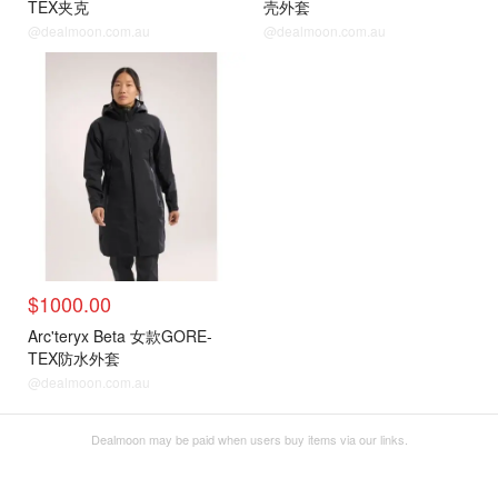
TEX夹克
壳外套
@dealmoon.com.au
@dealmoon.com.au
$1000.00
Arc'teryx Beta 女款GORE-
TEX防水外套
@dealmoon.com.au
Dealmoon may be paid when users buy items via our links.