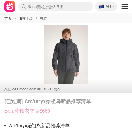
🇦🇺
Sasa美妆护肤3.5折
AU
lululemon本周上新
SSENSE年中3折
FreshBeauty好价汇总
Cettire降价+叠9折
Farfetch折上8折
WWS Coles超市实拍
viagogo二手票捡漏
Myer清仓1折起
The Outnet奢牌1折起
David Jones 3折起
Flannels大牌1折
Perfumes Club护肤1折
AMIRO返校季6.2折
Oweek抽奖送Airpods
Amazon折扣汇总
eToro入金$200送$50
Amazon数码好物
ICONIC本周7.5折
ThedoubleF高奢地板价
Moose Knuckles 6折
丝芙兰5折起
EUFY官网3.7折起
Selenichast首饰2折
Trip机票酒店促销
YSL送5件彩妆礼
Amazon家居好物
BIGBANG巡演开票
David Jones时尚3折
Amazon美妆护肤
雅漾大喷$8
过敏原检测盒$33
伊索独家赠50ml沐浴露
科颜氏送高保湿面霜
SEALIFE海洋馆门票6折
丝塔芙大白罐$16
订阅Newsletter送香薰
Cult Beauty 6.8折
Harrods圣诞日历2.3折
LN-CC奢牌私促3折
d'Alba空姐喷雾$16
EVE LOM套装逆天2折
Bernardelli独家4折
Adore Beauty 6折起
CT圣诞日历
Mytheresa奢品2.7折
首页
服饰手袋
男装
来自
dealmoon.com.au
05-13发布
[已过期] Arc'teryx始祖鸟新品推荐清单
Beta冲锋衣夹克$660
Arc'teryx始祖鸟新品推荐清单。