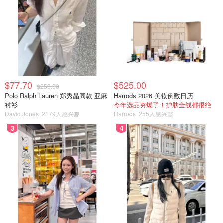
$77.70
$525.00
$259.00
Polo Ralph Lauren 郑秀晶同款 亚麻
Harrods 2026 美妆倒数日历
衬衫
今年选品夯爆了！护肤全线都很绝
David Jones
2179人感兴趣
Harrods
255人感兴趣
3
4