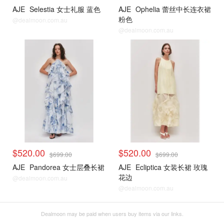
AJE
Selestia 女士礼服 蓝色
AJE
Ophelia 蕾丝中长连衣裙
粉色
@dealmoon.com.au
@dealmoon.com.au
$520.00
$520.00
$699.00
$699.00
AJE
Pandorea 女士层叠长裙
AJE
Ecliptica 女装长裙 玫瑰
花边
@dealmoon.com.au
@dealmoon.com.au
Dealmoon may be paid when users buy items via our links.