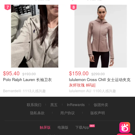
7
8
$95.40
$159.00
$193.00
$299.00
Polo Ralph Lauren 长袖卫衣
lululemon Cross Chill 女士运动夹克
灰烬玫瑰 8码起
Bernardelli
1113人感兴趣
lululemon AU
1100人感兴趣
联系我们
黑五
InRewards
饭团外卖
隐私条款
用户协议
版权声明
触屏版
电脑版
下载App