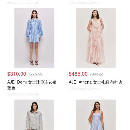
@dealmoon.com.au
@dealmoon.com.au
$310.00
$485.00
$449.00
$699.00
AJE
Demi 女士迷你连衣裙
AJE
Athena 女士礼服 荷叶边
蓝色
@dealmoon.com.au
@dealmoon.com.au