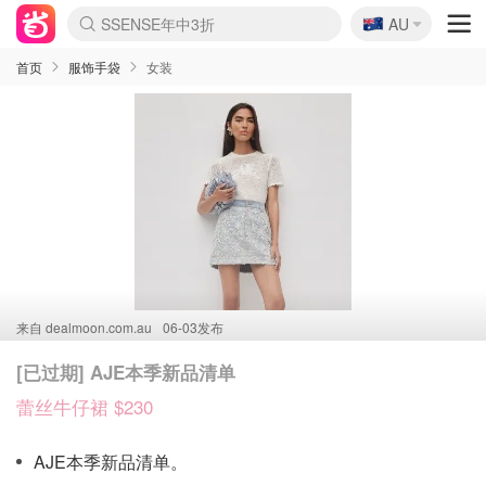
🇦🇺
SSENSE年中3折
AU
lululemon折扣上新
Sasa美妆护肤3.5折
FreshBeauty好价汇总
Cettire降价+叠9折
Farfetch折上8折
WWS Coles超市实拍
viagogo二手票捡漏
Myer清仓1折起
The Outnet奢牌1折起
David Jones 3折起
Flannels大牌1折
Perfumes Club护肤1折
AMIRO返校季6.2折
Oweek抽奖送Airpods
Amazon折扣汇总
eToro入金$200送$50
Amazon数码好物
ICONIC本周7.5折
ThedoubleF高奢地板价
Moose Knuckles 6折
丝芙兰5折起
EUFY官网3.7折起
Selenichast首饰2折
Trip机票酒店促销
YSL送5件彩妆礼
Amazon家居好物
BIGBANG巡演开票
David Jones时尚3折
Amazon美妆护肤
雅漾大喷$8
过敏原检测盒$33
伊索独家赠50ml沐浴露
科颜氏清仓3折
SEALIFE海洋馆门票6折
丝塔芙大白罐$16
订阅Newsletter送香薰
Cult Beauty 6.8折
Harrods圣诞日历2.3折
LN-CC奢牌私促3折
d'Alba空姐喷雾$16
EVE LOM套装逆天2折
Bernardelli独家4折
Adore Beauty 6折起
CT圣诞日历
Mytheresa奢品2.7折
Luxury Escapes 9折
Currentbody美容仪9折
MOON Garden Live
ALLSAINTS美衣3折
Roborock扫地机3.7折
Tingo Life水杯$24
Valentino官网5折
CR洗发护发6.3折
首页
服饰手袋
女装
来自
dealmoon.com.au
06-03发布
[已过期] AJE本季新品清单
蕾丝牛仔裙 $230
AJE本季新品清单。