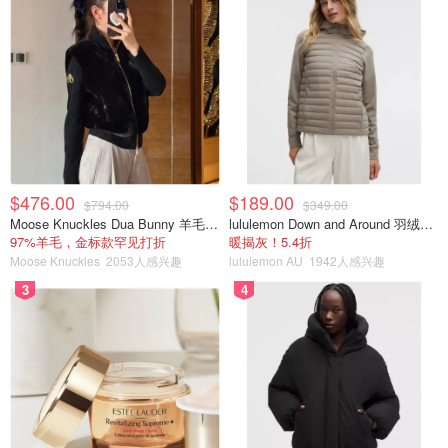
$476.00
$189.00
$794.00
$349.00
Moose Knuckles Dua Bunny 羊毛混纺针织夹克
lululemon Down and Around 羽绒夹克
97%羊毛，金标款罕见打折
暖揭灰！5.4折
Moose Knuckles
2053人感兴趣
lululemon AU
1942人感兴趣
3
4