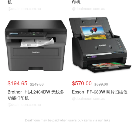
机
印机
@dealmoon.com.au
@dealmoon.com.au
$194.65
$570.00
$249.00
$699.00
Brother
HL-L2464DW 无线多
Epson
FF-680W 照片扫描仪
功能打印机
@dealmoon.com.au
@dealmoon.com.au
Dealmoon may be paid when users buy items via our links.