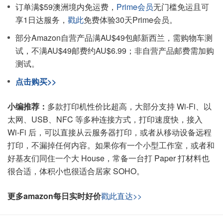
订单满$59澳洲境内免运费，
Prime会员
无门槛免运且可
享1日达服务，
戳此
免费体验30天Prime会员。
部分Amazon自营产品满AU$49包邮新西兰，需购物车测
试，不满AU$49邮费约AU$6.99；非自营产品邮费需加购
测试。
点击购买>>
小编推荐：
多款打印机性价比超高，大部分支持 Wi-Fi、以
太网、USB、NFC 等多种连接方式，打印速度快，接入
Wi-Fi 后，可以直接从云服务器打印，或者从移动设备远程
打印，不漏掉任何内容。如果你有一个小型工作室，或者和
好基友们同住一个大 House，常备一台打 Paper 打材料也
很合适，体积小也很适合居家 SOHO。
更多amazon每日实时好价
戳此直达>>