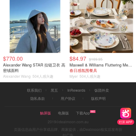
$770.00
$84.97
$169.95
Alexander Wang STAR 拉链卫衣 高
Maxwell & Williams Fluttering Meadow 12件餐具套装
密绒面料
春日感氛围餐具
Alexander Wang
504人感兴趣
Myer
504人感兴趣
联系我们
黑五
InRewards
饭团外卖
隐私条款
用户协议
版权声明
触屏版
电脑版
下载App
2019©dealmoon.com.au
打开 APP
页面信息由用户分享或品牌、商家提供，由Dealmoon核实后发布折
扣广告