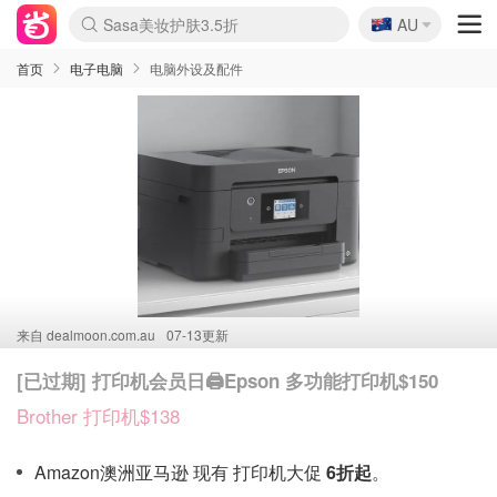
🇦🇺
Sasa美妆护肤3.5折
AU
lululemon折扣上新
SSENSE年中2.5折
FreshBeauty好价汇总
Cettire降价+叠9折
WWS Coles超市实拍
viagogo二手票捡漏
Myer超级周末
The Outnet奢牌1折起
David Jones 3折起
Flannels大牌1折
Perfumes Club护肤1折
AMIRO面罩$251
Amazon折扣汇总
eToro入金$200送$50
Amazon数码好物
ICONIC本周7.5折
ThedoubleF高奢地板价
Moose Knuckles 6折
丝芙兰5折起
EUFY摄像头$98
Selenichast首饰2折
Trip机票酒店促销
YSL送5件彩妆礼
Amazon家居好物
Amazon美妆护肤
雅漾大喷$8
过敏原检测盒$33
伊索独家赠50ml沐浴露
科颜氏高保湿面霜$29
SEALIFE海洋馆门票6折
丝塔芙大白罐$16
订阅Newsletter送香薰
Cult Beauty 6.8折
Harrods圣诞日历$525
LN-CC奢牌私促3折
d'Alba空姐喷雾$16
EVE LOM套装£56
Bernardelli独家4折
Adore Beauty 6折起
CT圣诞日历
Mytheresa奢品2.7折
Luxury Escapes 9折
Currentbody美容仪$881
MOON Garden Live
Roborock扫地机$649
Tingo Life水杯$24
Valentino官网5折
CR洗护套装$23
修丽可4件套$159
Myer彩妆2件7折
GANNI官网4.5折
Stylevana韩妆4折
Tessabit高奢8.5折
OGX洗发水$11
Amazon阿德莱德次日达
卡诗8.5折+赠礼
Philips Hue灯具8折
首页
电子电脑
电脑外设及配件
来自
dealmoon.com.au
07-13更新
[已过期] 打印机会员日🖨️Epson 多功能打印机$150
Brother 打印机$138
Amazon澳洲亚马逊 现有 打印机大促
6折起
。