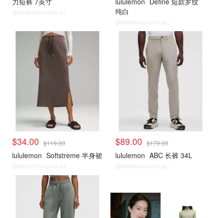
力短裤 7英寸
lululemon
Define 短款罗纹
纯白
@dealmoon.com.au
@dealmoon.com.au
$34.00
$89.00
$119.00
$179.00
lululemon
Softstreme 半身裙
lululemon
ABC 长裤 34L
@dealmoon.com.au
@dealmoon.com.au