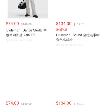
$74.00
$134.00
$149.00
$169.00
剩xl/xxl
lululemon
Dance Studio 中
腰休闲长裤 Asia Fit
lululemon
Scuba 全拉链带帽
杂色冰糕粉
@dealmoon.com.au
@dealmoon.com.au
$74.00
$134.00
$149.00
$169.00