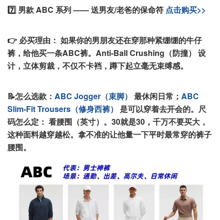
7️⃣ 男款 ABC 系列 —— 送男友/老爸的保命符
点击购买>>
👉 必买理由：
如果你的男朋友还在穿那种紧绷绷的牛仔
裤，给他买一条ABC裤。Anti-Ball Crushing（防撞） 设
计，立体剪裁，不仅不卡裆，蹲下起立毫无束缚感。
📝怎么选款：
ABC Jogger（束脚）
最休闲日常；
ABC
Slim-Fit Trousers（修身西裤）
是可以穿着去开会的。
尺
码怎么定： 看腰围（英寸）。30就是30，千万不要买大，
这种面料越穿越松。拿不准的让他量一下平时最常穿的裤子
腰围。