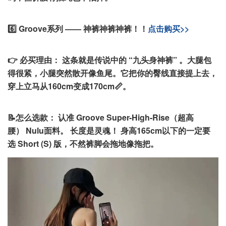
6️⃣ Groove系列 —— 神裤神裤神裤！！
点击购买>>
👉 必买理由：
这条就是传说中的 “九头身神裤” 。大腿包
得很紧，小腿突然散开像鱼尾。它把你的臀线直接提上去，
穿上立马从160cm变成170cm📏。
📝怎么选款：
认准 Groove Super-High-Rise（超高
腰） Nulu面料。
长度是灵魂！ 身高165cm以下的一定要
选 Short (S) 版，不然裤脚会拖地像拖把。