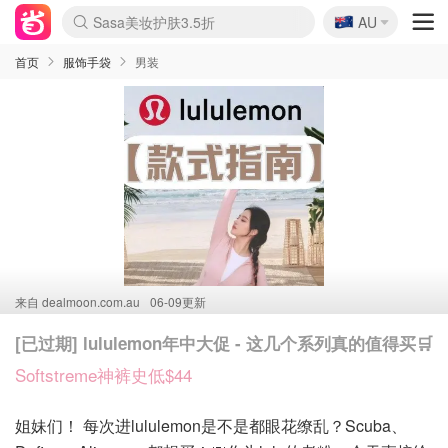
🇦🇺
SSENSE年中3折
AU
lululemon本周上新
Sasa美妆护肤3.5折
FreshBeauty好价汇总
Cettire降价+叠9折
Farfetch折上8折
WWS Coles超市实拍
viagogo二手票捡漏
Myer清仓1折起
The Outnet奢牌1折起
David Jones 3折起
Flannels大牌1折
Perfumes Club护肤1折
AMIRO返校季6.2折
Oweek抽奖送Airpods
Amazon折扣汇总
eToro入金$200送$50
Amazon数码好物
ICONIC本周7.5折
ThedoubleF高奢地板价
Moose Knuckles 6折
丝芙兰5折起
EUFY官网3.7折起
Selenichast首饰2折
Trip机票酒店促销
YSL送5件彩妆礼
Amazon家居好物
BIGBANG巡演开票
David Jones时尚3折
Amazon美妆护肤
雅漾大喷$8
过敏原检测盒$33
伊索独家赠50ml沐浴露
科颜氏送高保湿面霜
SEALIFE海洋馆门票6折
丝塔芙大白罐$16
订阅Newsletter送香薰
Cult Beauty 6.8折
Harrods圣诞日历2.3折
LN-CC奢牌私促3折
d'Alba空姐喷雾$16
EVE LOM套装逆天2折
Bernardelli独家4折
Adore Beauty 6折起
CT圣诞日历
Mytheresa奢品2.7折
首页
服饰手袋
男装
来自
dealmoon.com.au
06-09更新
[已过期] lululemon年中大促 - 这几个系列真的值得买🛒
Softstreme神裤史低$44
姐妹们！ 每次进lululemon是不是都眼花缭乱？Scuba、