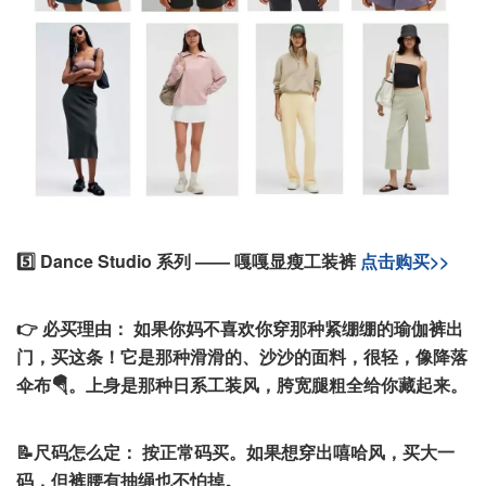
5️⃣ Dance Studio 系列 —— 嘎嘎显瘦工装裤
点击购买>>
👉 必买理由：
如果你妈不喜欢你穿那种紧绷绷的瑜伽裤出
门，买这条！它是那种滑滑的、沙沙的面料，很轻，像降落
伞布🪂。上身是那种日系工装风，胯宽腿粗全给你藏起来。
📝尺码怎么定：
按正常码买。如果想穿出嘻哈风，买大一
码，但裤腰有抽绳也不怕掉。