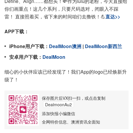
Define、Align……都想买！💸作为lulu的老粉，今天直接给
你们画重点！这几个系列，只要尺码选对，闭眼入不踩
雷！ 直接照着买，省下来的时间咱们去撸铁！💪
直达>>
APP下载：
iPhone用户下载：
DealMoon澳洲
|
DealMoon新西兰
安卓用户下载：
DealMoon
细心的小伙伴应该已经发现了！我们App的logo已经焕新升
级了！
保存图片后VX扫一扫，或点击复制
DealmoonAu2
添加快报小编微信
全网特价信息、澳洲资讯全面知