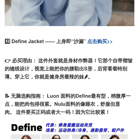
2️⃣ Define Jacket —— 上身即“沙漏”
点击购买>>
👉 必买理由：
这件外套就是身材作弊器！它那个自带褶皱
的缝线设计，视觉上能把你的腰勒出S形，后背看着特别
薄。穿上它，你就是健身房最辣的妹🌶️。
📝 无脑选购指南：
Luon 面料的Define最有型，稍微厚一
点，能把肉包得很紧。Nulu面料的像睡衣，舒服但显
肉。 这件要买正码或者大一码！因为它比较紧！