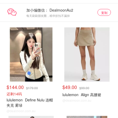
加小编微信：
复制
每天刷刷朋友圈，精华折扣不漏掉
$144.00
$49.00
$179.00
$99.00
还剩14码
lululemon
Align 高腰裙
lululemon
Define Nulu 连帽
@dealmoon.com.au
夹克 雾绿
@dealmoon.com.au