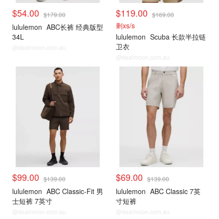
$54.00
$119.00
$179.00
$169.00
剩xs/s
lululemon
ABC长裤 经典版型
34L
lululemon
Scuba 长款半拉链
卫衣
@dealmoon.com.au
@dealmoon.com.au
$99.00
$69.00
$139.00
$139.00
lululemon
ABC Classic-Fit 男
lululemon
ABC Classic 7英
士短裤 7英寸
寸短裤
@dealmoon.com.au
@dealmoon.com.au