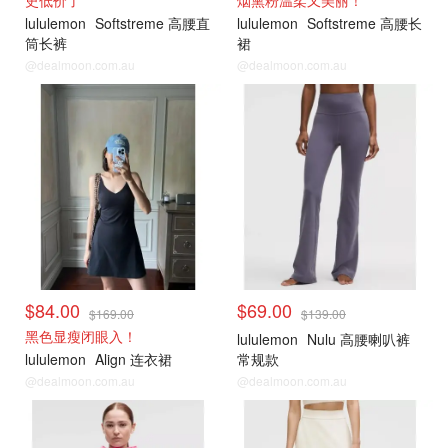
lululemon
Softstreme 高腰直
lululemon
Softstreme 高腰长
筒长裤
裙
@dealmoon.com.au
@dealmoon.com.au
$84.00
$69.00
$169.00
$139.00
黑色显瘦闭眼入！
lululemon
Nulu 高腰喇叭裤
lululemon
Align 连衣裙
常规款
@dealmoon.com.au
@dealmoon.com.au