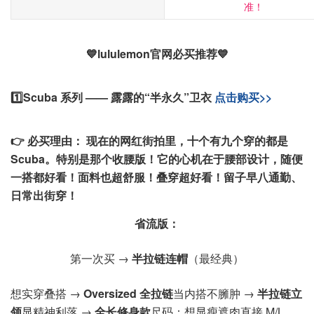
准！
💙lululemon官网必买推荐💙
1️⃣Scuba 系列 —— 露露的“半永久”卫衣
点击购买>>
👉 必买理由：
现在的网红街拍里，十个有九个穿的都是
Scuba。特别是那个收腰版！它的心机在于腰部设计，随便
一搭都好看！面料也超舒服！叠穿超好看！留子早八通勤、
日常出街穿！
省流版：
第一次买 →
半拉链连帽
（最经典）
想实穿叠搭 →
Oversized 全拉链
当内搭不臃肿 →
半拉链立
领
显精神利落 →
全长修身款
尺码：想显瘦遮肉直接 M/L