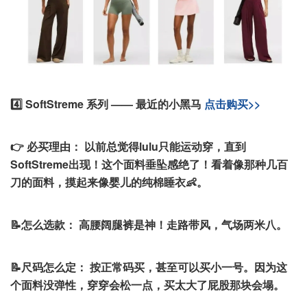
4️⃣ SoftStreme 系列 —— 最近的小黑马
点击购买>>
👉 必买理由：
以前总觉得lulu只能运动穿，直到
SoftStreme出现！这个面料垂坠感绝了！看着像那种几百
刀的面料，摸起来像婴儿的纯棉睡衣👶。
📝怎么选款：
高腰阔腿裤是神！走路带风，气场两米八。
📝尺码怎么定：
按正常码买，甚至可以买小一号。因为这
个面料没弹性，穿穿会松一点，买太大了屁股那块会塌。