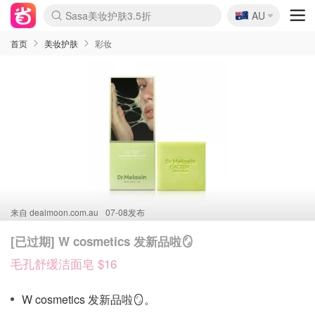
🇦🇺
Sasa美妆护肤3.5折
AU
lululemon折扣上新
SSENSE年中2.5折
FreshBeauty好价汇总
Cettire降价+叠9折
WWS Coles超市实拍
viagogo二手票捡漏
Myer超级周末
The Outnet奢牌1折起
David Jones 3折起
Flannels大牌1折
Perfumes Club护肤1折
AMIRO面罩$251
Amazon折扣汇总
eToro入金$200送$50
Amazon数码好物
ICONIC本周7.5折
ThedoubleF高奢地板价
Moose Knuckles 6折
丝芙兰5折起
EUFY摄像头$98
Selenichast首饰2折
Trip机票酒店促销
YSL送5件彩妆礼
Amazon家居好物
Amazon美妆护肤
雅漾大喷$8
过敏原检测盒$33
伊索独家赠50ml沐浴露
科颜氏高保湿面霜$29
SEALIFE海洋馆门票6折
丝塔芙大白罐$16
订阅Newsletter送香薰
Cult Beauty 6.8折
Harrods圣诞日历$525
LN-CC奢牌私促3折
d'Alba空姐喷雾$16
EVE LOM套装£56
Bernardelli独家4折
Adore Beauty 6折起
CT圣诞日历
Mytheresa奢品2.7折
Luxury Escapes 9折
Currentbody美容仪$881
MOON Garden Live
Roborock扫地机$649
Tingo Life水杯$24
Valentino官网5折
CR洗护套装$23
修丽可4件套$159
Myer彩妆2件7折
GANNI官网4.5折
Stylevana韩妆4折
Tessabit高奢8.5折
OGX洗发水$11
Amazon阿德莱德次日达
卡诗8.5折+赠礼
Philips Hue灯具8折
首页
美妆护肤
彩妆
来自
dealmoon.com.au
07-08发布
[已过期] W cosmetics 发新品啦🪞
毛孔舒缓洁面皂 $16
W cosmetics 发新品啦🪞。