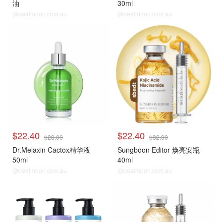
油
30ml
@dealmoon.com.au
@dealmoon.com.au
$22.40
$22.40
$28.00
$32.00
Dr.Melaxin Cactox精华液
Sungboon Editor 焕亮安瓶
50ml
40ml
@dealmoon.com.au
@dealmoon.com.au