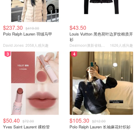
$237.30
$43.50
$419.00
Polo Ralph Lauren 羽绒马甲
Louis Vuitton 黑色荷叶边罗纹棉质开
衫
David Jones
2058人感兴趣
Dealmoon澳新省钱快报
1626人感兴趣
3
4
$50.40
$105.30
$72.00
$212.00
Yves Saint Laurent 裸粉管
Polo Ralph Lauren 长袖麻花针织衫