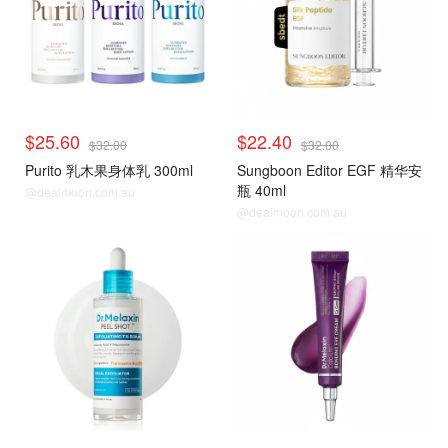
$25.60
$22.40
$32.00
$32.00
Purito 乳木果身体乳 300ml
Sungboon Editor EGF 精华安
瓶 40ml
@dealmoon.com.au
@dealmoon.com.au