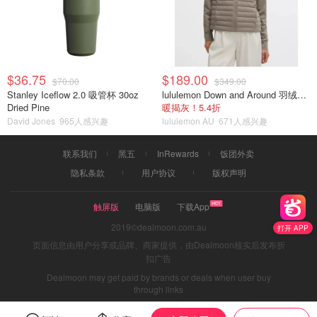
$36.75
$189.00
$70.00
$349.00
Stanley Iceflow 2.0 吸管杯 30oz
lululemon Down and Around 羽绒夹克
Dried Pine
暖揭灰！5.4折
David Jones
965人感兴趣
lululemon AU
671人感兴趣
联系我们
黑五
InRewards
饭团外卖
隐私条款
用户协议
版权声明
触屏版
电脑版
下载App
2019©dealmoon.com.au
打开 APP
页面信息由用户分享或品牌、商家提供，由Dealmoon核实后发布折
扣广告
Dealmoon may get paid by brands or deals when user buy
through links