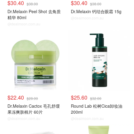
$30.40
$30.40
$38.00
$38.00
Dr.Melaxin Peel Shot 去角质
Dr.Melaxin 钙结合眼霜 15g
精华 80ml
@dealmoon.com.au
@dealmoon.com.au
$22.40
$25.60
$28.00
$32.00
Dr.Melaxin Cactox 毛孔舒缓
Round Lab 松树Cica卸妆油
果冻爽肤棉片 60片
200ml
@dealmoon.com.au
@dealmoon.com.au