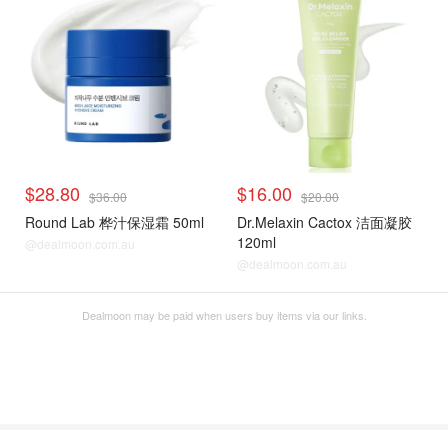
$28.80
$16.00
$36.00
$20.00
Round Lab 桦汁保湿霜 50ml
Dr.Melaxin Cactox 洁面凝胶
120ml
@dealmoon.com.au
@dealmoon.com.au
Dealmoon may be paid when users buy items via our links.