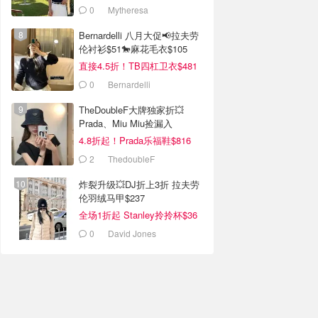
0
Mytheresa
Bernardelli 八月大促📢拉夫劳
伦衬衫$51🐎麻花毛衣$105
直接4.5折！TB四杠卫衣$481
0
Bernardelli
TheDoubleF大牌独家折💥
Prada、Miu Miu捡漏入
4.8折起！Prada乐福鞋$816
2
ThedoubleF
炸裂升级💥DJ折上3折 拉夫劳
伦羽绒马甲$237
全场1折起 Stanley拎拎杯$36
0
David Jones