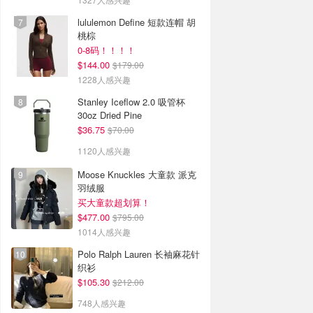
lululemon Define 短款连帽 胡
桃棕
0-8码！！！！
$144.00
$179.00
1228人感兴趣
Stanley Iceflow 2.0 吸管杯
30oz Dried Pine
$36.75
$70.00
1120人感兴趣
Moose Knuckles 大童款 派克
羽绒服
买大童款超划算！
$477.00
$795.00
1014人感兴趣
Polo Ralph Lauren 长袖麻花针
织衫
$105.30
$212.00
748人感兴趣