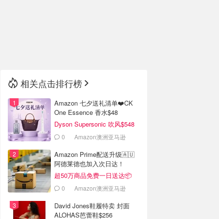
🇮🇹
意大利
🇦🇺
澳洲
🇳🇿
新西兰
相关点击排行榜
Amazon 七夕送礼清单❤️CK
One Essence 香水$48
Dyson Supersonic 吹风$548
0
Amazon澳洲亚马逊
Amazon Prime配送升级🇦🇺
阿德莱德也加入次日达！
超50万商品免费一日送达📦
0
Amazon澳洲亚马逊
David Jones鞋履特卖 封面
ALOHAS芭蕾鞋$256