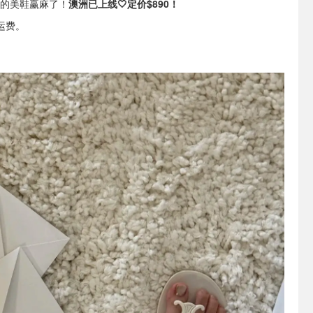
 新出的美鞋赢麻了！
澳洲已上线🤍定价$890！
运费。