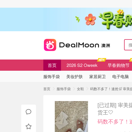
首页
2026 S2 Oweek
早春购物节
服饰手袋
美妆护肤
家居厨卫
电子电脑
首页
服饰手袋
女鞋
码数不多了！速抢🛒 审美提
[已过期]
审美提
货王🤍
码数不多了！速