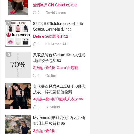
全部8折 ON Cloud 6$192
0
David Jones
8月惊喜😮lululemon今日上新
Scuba/Define都来了❗️❗️
Define短款黑金$152
0
lululemon AU
又双叒降价❗️Cettire 季中大促⏰
珑骧饺子包$183
3折起+叠9折 Gucci面包鞋
$991
0
Cettire
英伦摇滚风😎ALLSAINTS经典
皮衣、碎花裙超值捡漏
4折起+叠8折💥酷飒风衣$199
0
AllSaints
Mytheresa限时闪促⚡️西太后仙
女泪土星项链$195
3折起+叠9折！