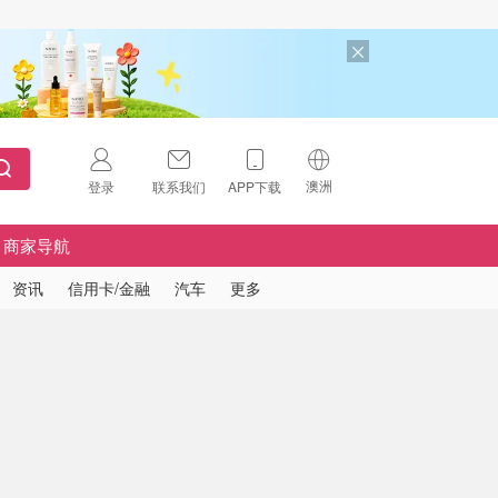
澳洲
登录
联系我们
APP下载
🇺🇸
美国
商家导航
🇨🇳
中国
资讯
信用卡/金融
汽车
更多
🇨🇦
加拿大
扫码下载 App
🇬🇧
英国
Download on the
App Store
🇩🇪
德国
Download the
Android App
🇫🇷
法国