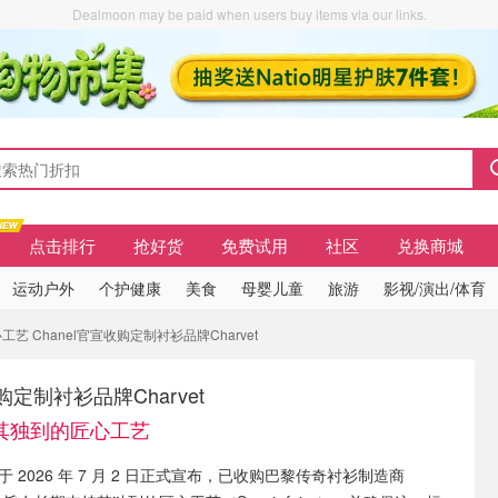
Dealmoon may be paid when users buy items via our links.
点击排行
抢好货
免费试用
社区
兑换商城
运动户外
个护健康
美食
母婴儿童
旅游
影视/演出/体育
 Chanel官宣收购定制衬衫品牌Charvet
收购定制衬衫品牌Charvet
其独到的匠心工艺
）于 2026 年 7 月 2 日正式宣布，已收购巴黎传奇衬衫制造商