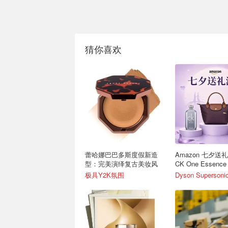
猜你喜欢
蕾哈娜巴巴多斯度假新造
Amazon 七夕送
型：完美演绎复古美妆风
CK One Essenc
极具Y2K氛围