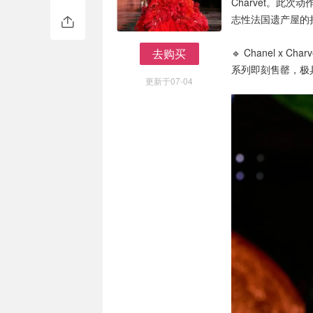
Charvet。此次
志性法国遗产屋的持
去购买
🔹 Chanel x 
去购买
系列即刻售罄，极
更新于07-04