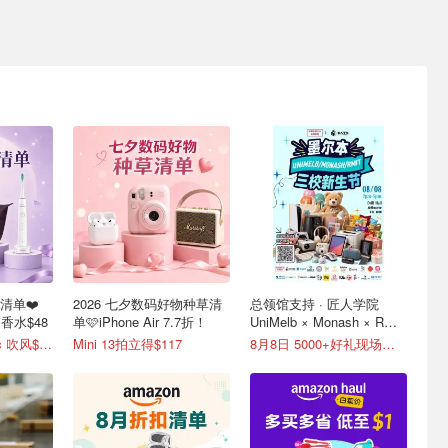
礼清单❤️
2026 七夕数码好物种草清
总领馆支持 · 匠人学院
e 香水$48
单🩷iPhone Air 7.7折！
UniMelb × Monash × RMIT
三校新生节
Dyson Supersonic 吹风$548
Mini 13拍立得$117
8月8日 5000+好礼现场送！