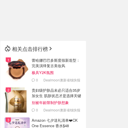
🇮🇹
意大利
🇦🇺
澳洲
🇳🇿
新西兰
相关点击排行榜
蕾哈娜巴巴多斯度假新造型：
完美演绎复古美妆风
极具Y2K氛围
0
Dealmoon澳新省钱快报
贵妇级护肤品未必只适合35岁
加女生 肌肤状态才是选择关键
别被年龄限制护肤想象
0
Dealmoon澳新省钱快报
Amazon 七夕送礼清单❤️CK
One Essence 香水$48