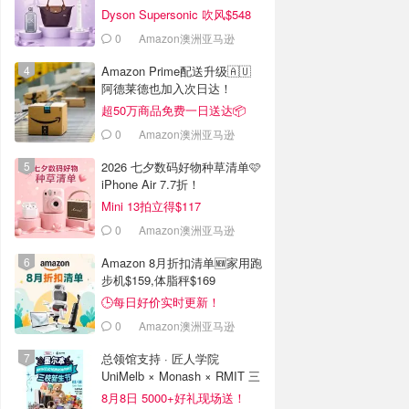
Dyson Supersonic 吹风$548
0
Amazon澳洲亚马逊
Amazon Prime配送升级🇦🇺
阿德莱德也加入次日达！
超50万商品免费一日送达📦
0
Amazon澳洲亚马逊
2026 七夕数码好物种草清单🩷
iPhone Air 7.7折！
Mini 13拍立得$117
0
Amazon澳洲亚马逊
Amazon 8月折扣清单🆕家用跑
步机$159,体脂秤$169
🕒每日好价实时更新！
0
Amazon澳洲亚马逊
总领馆支持 · 匠人学院
UniMelb × Monash × RMIT 三
校新生节
8月8日 5000+好礼现场送！