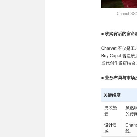
Chanel S
■ 收购背后的宿命
Charvet 不仅是
Boy Capel
当代创作紧密结合
■ 业务布局与市场
关键维度
男装疑
虽然聘
云
的传
设计灵
Cha
感
线。