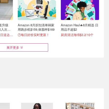
配送升级
Amazon 8月折扣清单🆕家
Amazon Haul🔥8月精选 日
也加入次日
用跑步机$159,体脂秤$169
用品不超$2
超50万商品免费一日送达📦
🕒每日好价实时更新！
厨房清洁海绵$3.2/10个
展开更多
Dyson
海莉·比伯频戴 90 年代锯齿
原来腮红画低一指效果差这
ny耳机立减
发箍回归💥
么多 沅禧同款瘦脸氛围感
画法
7月30日-8月12日最新海报！
复古配饰成造型核心
圆脸婴儿肥修饰攻略