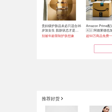
贵妇级护肤品未必只适合35
Amazon Prime
岁加女生 肌肤状态才是选
🇦🇺 阿德莱德
择关键
达！
别被年龄限制护肤想象
Amazon 8月数码清单丨
JB Hi-Fi 8月海报
SONY WH-CH720N降噪耳
吸尘器$384,So
推荐好货
机$147
$150
哈曼卡顿 水晶4代$399