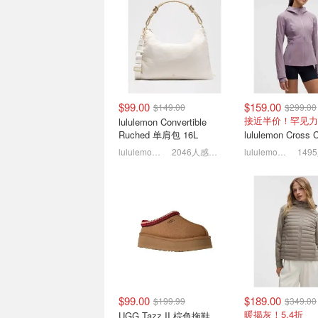
$99.00
$159.00
$149.00
$299.00
iPhone 18发布会日期预测
周生生黄金8.8折
接近半价！罕见力
lululemon Convertible
ALLSAINTS皮衣
Ruched 单肩包 16L
颜氏高保湿套装3.
苹果首款折叠屏或将亮相
lululemon AU
2046人感兴趣
lululemon AU
$99.00
$189.00
$199.99
$349.00
2026年网红圈大变天❓揭秘
PRADA 2026早
暖揭灰！5.4折
UGG Tazz II 棕色拖鞋
博主倦怠与消费疲劳现状
览：赞达亚代言新