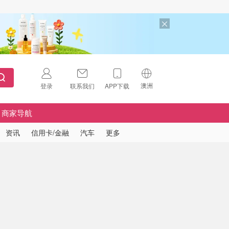
澳洲
登录
联系我们
APP下载
🇺🇸
美国
商家导航
🇨🇳
中国
资讯
信用卡/金融
汽车
更多
🇨🇦
加拿大
扫码下载 App
🇬🇧
英国
Download on the
App Store
🇩🇪
德国
Download the
Android App
🇫🇷
法国