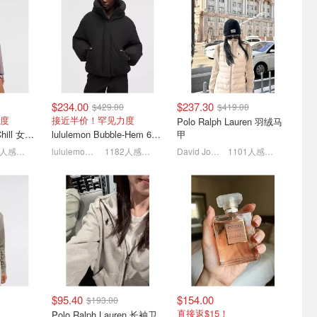
$234.00
$237.30
$429.00
$419.00
！
妮可·基德曼纽约首映造型
澳洲留学2026 S2 Oweek
度
接近半价！罕见力度
Polo Ralph Lauren 羽绒马
3.2折！科
解析🔥长罩衫配基础裤尽显
生活攻略手册 - 购物, 旅游,
lululemon Cross Chill 女士运动外套
lululemon Bubble-Hem 600蓬松羽绒夹克
甲
9折
优雅
生活, 美食
lululemon多款羽绒服下折扣！
展现了极佳的时尚驾驭力
评论分享送🍎苹果Airpods‼️
1495人感兴趣
lululemon AU
1182人感兴趣
David Jones
1101人感兴趣
$95.40
$154.00
$193.00
秋趋势预
🍧Sugar Trend手作甜品试
Le Labo北京城市限定‼️
直接返$15！
Polo Ralph Lauren 长袖卫
香，电光
营业，悉尼Chatswood新店
SHIU 25芳樟浓香水正式亮