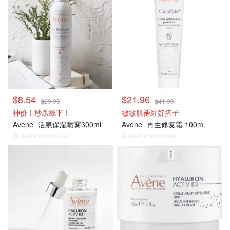
$8.54
$21.96
$29.99
$41.99
神价！秒杀线下！
敏敏肌褪红好搭子
Avene
活泉保湿喷雾300ml
Avene
再生修复霜 100ml
@dealmoon.com.au
@dealmoon.com.au