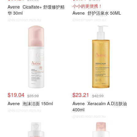
小小的更便携！
Avene
Cicalfate+ 舒缓修护精
华 30ml
Avene
舒护活泉水 50ML
@dealmoon.com.au
@dealmoon.com.au
$19.04
$23.21
$35.99
$42.99
Avene
泡沫洁面 150ml
Avene
Xeracalm A.D洁肤油
400ml
@dealmoon.com.au
@dealmoon.com.au