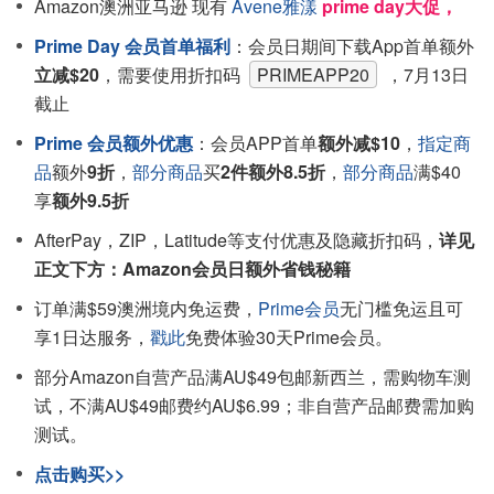
Amazon澳洲亚马逊 现有
Avene雅漾
prime day大促，
Prime Day 会员首单福利
：会员日期间下载App首单额外
立减$20
，需要使用折扣码
PRIMEAPP20
，7月13日
截止
Prime 会员额外优惠
：会员APP首单
额外减$10
，
指定商
品
额外
9折
，
部分商品
买
2件额外8.5折
，
部分商品
满$40
享
额外9.5折
AfterPay，ZIP，Latitude等支付优惠及隐藏折扣码，
详见
正文下方：Amazon会员日额外省钱秘籍
订单满$59澳洲境内免运费，
Prime会员
无门槛免运且可
享1日达服务，
戳此
免费体验30天Prime会员。
部分Amazon自营产品满AU$49包邮新西兰，需购物车测
试，不满AU$49邮费约AU$6.99；非自营产品邮费需加购
测试。
点击购买>>