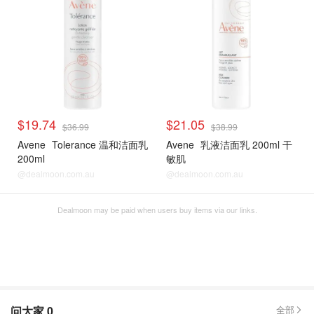
$19.74
$21.05
$36.99
$38.99
Avene
Tolerance 温和洁面乳
Avene
乳液洁面乳 200ml 干
200ml
敏肌
@dealmoon.com.au
@dealmoon.com.au
Dealmoon may be paid when users buy items via our links.
问大家
0
全部