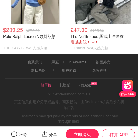
$209.25
£47.00
$279.00
£155.00
Polo Ralph Lauren V领针织衫
The North Face 黑武士冲锋衣
震撼史低！冲！
THE ICONIC
549人感兴趣
Flannels
524人感兴趣
联系我们
黑五
InRewards
饭团外卖
隐私条款
用户协议
版权声明
触屏版
电脑版
下载App
2019©dealmoon.com.au
打开 APP
页面信息由用户分享或品牌、商家提供，由Dealmoon核实后发布折
扣广告
Dealmoon may get paid by brands or deals when user buy
through links
立即购买
评论
分享
打开 APP