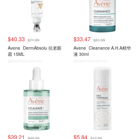
$40.33
$33.47
$71.99
$61.99
Avene
DermAbsolu 抗老眼
Avene
Cleanance A.H.A精华
霜 15ML
液 30ml
@dealmoon.com.au
@dealmoon.com.au
$39.21
$5.84
$69.99
$12.99