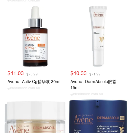
$41.03
$40.33
$75.99
$71.99
Avene
Activ Cg精华液 30ml
Avene
DermAbsolu眼霜
15ml
@dealmoon.com.au
@dealmoon.com.au