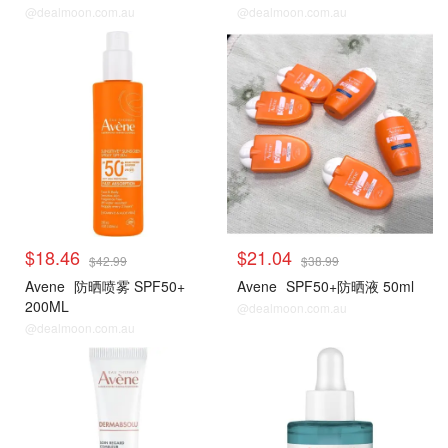
@dealmoon.com.au
@dealmoon.com.au
$18.46
$21.04
$42.99
$38.99
Avene
防晒喷雾 SPF50+
Avene
SPF50+防晒液 50ml
200ML
@dealmoon.com.au
@dealmoon.com.au