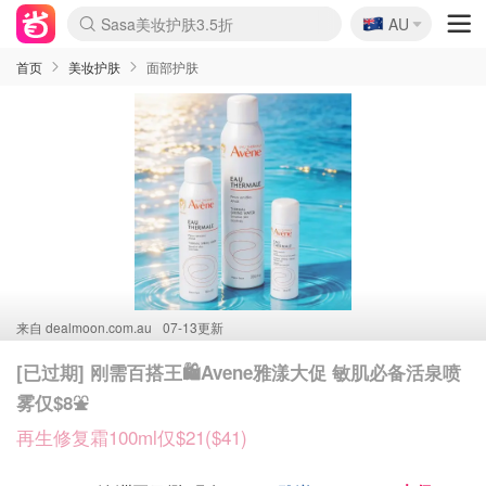
🇦🇺
Sasa美妆护肤3.5折
AU
lululemon折扣上新
SSENSE年中2.5折
FreshBeauty好价汇总
Cettire降价+叠9折
WWS Coles超市实拍
viagogo二手票捡漏
Myer超级周末
The Outnet奢牌1折起
David Jones 3折起
Flannels大牌1折
Perfumes Club护肤1折
AMIRO面罩$251
Amazon折扣汇总
eToro入金$200送$50
Amazon数码好物
ICONIC本周7.5折
ThedoubleF高奢地板价
Moose Knuckles 6折
丝芙兰5折起
EUFY摄像头$98
Selenichast首饰2折
Trip机票酒店促销
YSL送5件彩妆礼
Amazon家居好物
Amazon美妆护肤
雅漾大喷$8
过敏原检测盒$33
伊索独家赠50ml沐浴露
科颜氏高保湿面霜$29
SEALIFE海洋馆门票6折
丝塔芙大白罐$16
订阅Newsletter送香薰
Cult Beauty 6.8折
Harrods圣诞日历$525
LN-CC奢牌私促3折
d'Alba空姐喷雾$16
EVE LOM套装£56
Bernardelli独家4折
Adore Beauty 6折起
CT圣诞日历
Mytheresa奢品2.7折
Luxury Escapes 9折
Currentbody美容仪$881
MOON Garden Live
Roborock扫地机$649
Tingo Life水杯$24
Valentino官网5折
CR洗护套装$23
修丽可4件套$159
Myer彩妆2件7折
GANNI官网4.5折
Stylevana韩妆4折
Tessabit高奢8.5折
OGX洗发水$11
Amazon阿德莱德次日达
卡诗8.5折+赠礼
Philips Hue灯具8折
首页
美妆护肤
面部护肤
来自
dealmoon.com.au
07-13更新
[已过期] 刚需百搭王🛍️Avene雅漾大促 敏肌必备活泉喷
雾仅$8⛲️
再生修复霜100ml仅$21($41)