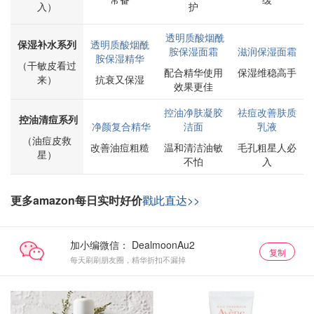
入）
护
透明质酸烟酰
保湿补水系列
透明质酸烟酰
胺保湿面霜
滋润保湿面霜
胺保湿精华
（干敏皮看过
配合精华使用
保湿维稳高手
来）
抗衰又保湿
效果更佳
控油净肤凝胶
祛痘改善肤质
控油清痘系列
净颜复合精华
洁面
乳液
（油痘皮救
改善油痘粗糙
温和清洁油敏
毛孔粗星人必
星）
不怕
入
更多amazon每日实时好价
戳此直达>>
加小编微信：
复制
每天刷刷朋友圈，精华折扣不漏掉