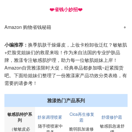
❤️省钱小妙招❤️
Amazon 购物省钱秘籍
小编推荐：
换季肌肤干燥爆皮，上妆卡粉卸妆泛红？敏敏肌
+烂脸党姐妹们的救星来啦！作为来自法国的专业护肤品
牌，雅漾专注敏感肌护理，助力每一位敏肌姐妹上岸！
Amazon自营雅漾限时大促，经典单品都参加哦~赶紧囤货
吧。下面给姐妹们整理了一份雅漾家产品功效分类表格，有
需要的请参考！
雅漾热门产品系列
敏感肌特护系
Cica再生修复
舒泉调理喷雾
舒缓修护霜
列
霜
随手喷喷家中
敏感肌急速舒
（敏敏皮必
脆弱肌加速修
常备
缓