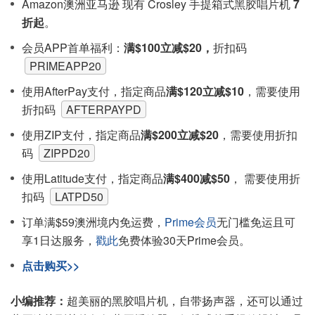
Amazon澳洲亚马逊 现有 Crosley 手提箱式黑胶唱片机
7
折起
。
会员APP首单福利：
满$100立减$20，
折扣码
PRIMEAPP20
使用AfterPay支付，指定商品
满$120立减$10
，需要使用
折扣码
AFTERPAYPD
使用ZIP支付，指定商品
满$200立减$20
，需要使用折扣
码
ZIPPD20
使用Latitude支付，指定商品
满$400减$50
， 需要使用折
扣码
LATPD50
订单满$59澳洲境内免运费，
Prime会员
无门槛免运且可
享1日达服务，
戳此
免费体验30天Prime会员。
点击购买>>
小编推荐：
超美丽的黑胶唱片机，自带扬声器，还可以通过