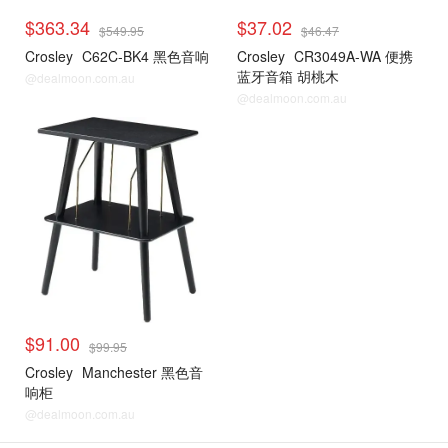
$363.34
$37.02
$549.95
$46.47
Crosley
C62C-BK4 黑色音响
Crosley
CR3049A-WA 便携
蓝牙音箱 胡桃木
@dealmoon.com.au
@dealmoon.com.au
$91.00
$99.95
Crosley
Manchester 黑色音
响柜
@dealmoon.com.au