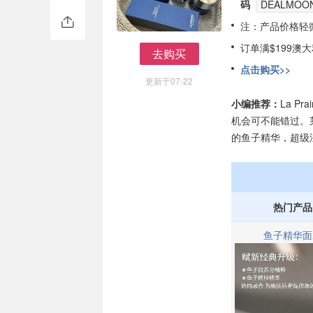
码
DEALMOON
注：产品价格轻
订单满$199澳
去购买
去购买
点击购买>>
更新于07-22
小编推荐：
La P
机会可不能错过。
的鱼子精华，超级
热门产品
鱼子精华面