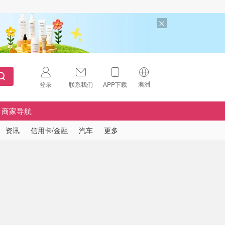
澳洲
登录
联系我们
APP下载
🇺🇸
美国
商家导航
🇨🇳
中国
资讯
信用卡/金融
汽车
更多
🇨🇦
加拿大
扫码下载 App
🇬🇧
英国
Download on the
App Store
🇩🇪
德国
Download the
Android App
🇫🇷
法国