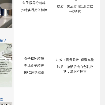
鱼子微养分精粹
肤质：奶油质地丝滑柔软
独特焕活复合精粹
+易吸收
精华
鱼子精纯精华
功效：提升紧致+保湿充盈
至纯鱼子精粹
肤质：激活后成白色乳液
状，滋润不厚重
ERC焕活精华
霜