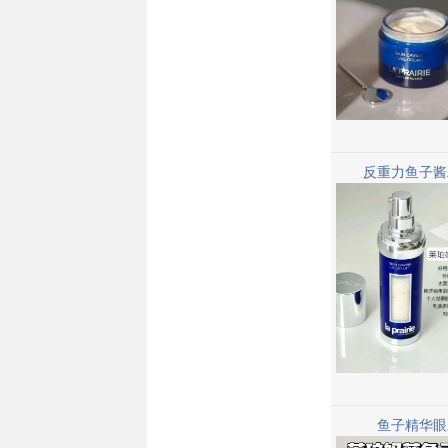
反重力鱼子酱
鱼子精华眼