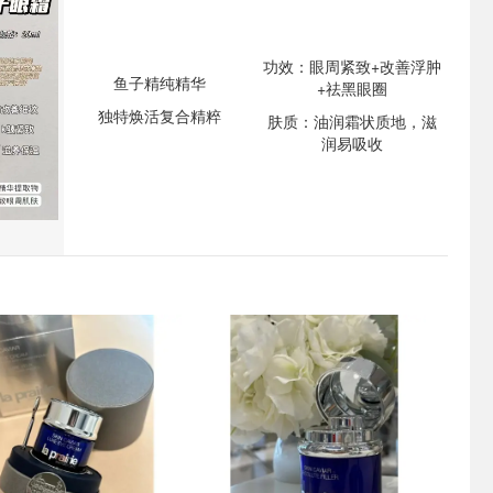
功效：眼周紧致+改善浮肿
鱼子精纯精华
+祛黑眼圈
独特焕活复合精粹
肤质：油润霜状质地，滋
润易吸收