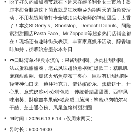
盼了好久的甜甜圈节就在下周末在维多利亚女王市场！墨
尔本甜食脑袋这下简直就是狂欢啦🍯为期两天的面免费活
动，不用花钱就能打卡全城顶尖烘焙师的神仙甜品，太香
了！本次St.Gerry’s、Shortstop、Demochi Donuts、阿隆
索甜甜圈店Pasta Face、Mr Zeppole等超多热门店铺全都
在！现场还有趣味街头表演、丰富家庭娱乐活动、醇香咖
啡加持，彻底治愈墨尔本冬日！
🍩口味清单
▪️经典永流传：果酱甜甜圈、热肉桂甜甜圈、
法式蛋糕甜甜圈，老式风味超治愈
▪️网红爆款王：糯叽叽
麻糬甜甜圈、爆浆火焰焦糖布丁夹心、巨型有机甜甜圈
▪️
轻奢神仙口味：迪拜巧克力、健达缤纷乐、焦糖饼干、开
心果、意式奶冻
▪️小众特色款：传统希腊甜甜圈、西非风
味泡芙、酥脆吉事果碗
▪️独家咸口脑洞：蜂蜜鸡肉帕尔马
干酪、芝士通心粉、凤尾鱼馅料甜甜圈
📅时间：2026.6.13-6.14（仅周末两天）
⏰时长：9:00-16:00