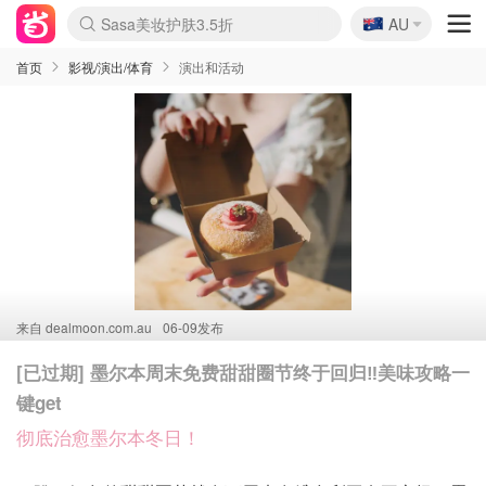
🇦🇺
Sasa美妆护肤3.5折
AU
lululemon折扣上新
SSENSE年中2.5折
FreshBeauty好价汇总
Cettire降价+叠9折
WWS Coles超市实拍
viagogo二手票捡漏
Myer折扣汇总
The Outnet奢牌1折起
David Jones 3折起
Flannels大牌1折
Perfumes Club护肤1折
AMIRO面罩$251
Amazon折扣汇总
eToro入金$200送$50
Amazon数码好物
ICONIC本周7.5折
ThedoubleF高奢地板价
Moose Knuckles 6折
EUFY摄像头$98
Selenichast首饰2折
Trip机票酒店促销
YSL送5件彩妆礼
Amazon家居好物
Amazon美妆护肤
雅漾大喷$8
过敏原检测盒$33
科颜氏高保湿面霜$29
SEALIFE海洋馆门票6折
丝塔芙大白罐$16
订阅Newsletter送香薰
Cult Beauty 6.8折
Harrods圣诞日历$525
LN-CC奢牌私促3折
d'Alba空姐喷雾$16
EVE LOM套装£56
Bernardelli独家4折
Adore Beauty 6折起
CT圣诞日历
Mytheresa奢品2.7折
Luxury Escapes 9折
Currentbody美容仪$881
MOON Garden Live
Roborock扫地机$649
Tingo Life水杯$24
Valentino官网5折
CR洗护套装$23
修丽可4件套$159
GANNI官网4.5折
Stylevana韩妆4折
Tessabit高奢8.5折
OGX洗发水$11
Amazon阿德莱德次日达
卡诗8.5折+赠礼
Philips Hue灯具8折
La Mer送8件礼值$529
首页
影视/演出/体育
演出和活动
来自
dealmoon.com.au
06-09发布
[已过期] 墨尔本周末免费甜甜圈节终于回归‼️美味攻略一
键get
彻底治愈墨尔本冬日！