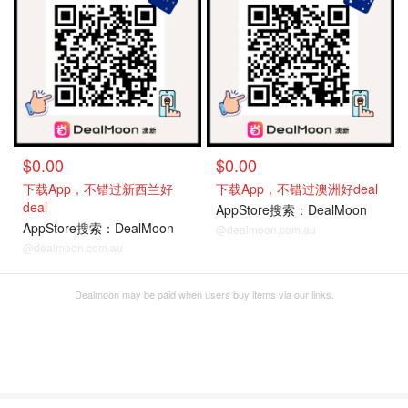
$0.00
$0.00
下载App，不错过新西兰好
下载App，不错过澳洲好deal
deal
AppStore搜索：DealMoon
AppStore搜索：DealMoon
@dealmoon.com.au
@dealmoon.com.au
Dealmoon may be paid when users buy items via our links.