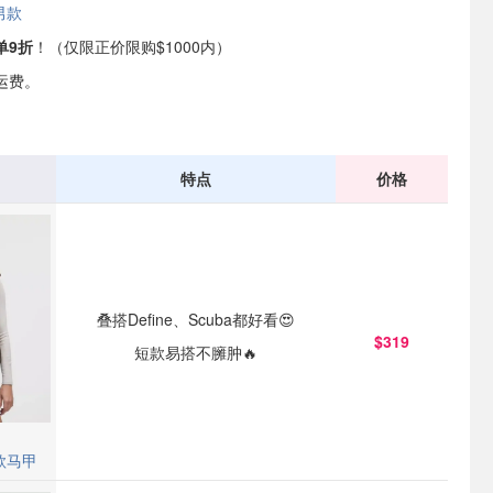
男款
单9折
！（仅限正价限购$1000内）
运费。
特点
价格
叠搭Define、Scuba都好看😍
$319
短款易搭不臃肿🔥
短款马甲