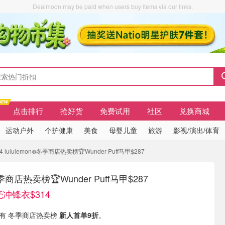
Dealmoon may be paid when users buy items via our links.
点击排行
抢好货
免费试用
社区
兑换商城
运动户外
个护健康
美食
母婴儿童
旅游
影视/演出/体育
4 lululemon❄️冬季商店热卖榜🏆Wunder Puff马甲$287
️冬季商店热卖榜🏆Wunder Puff马甲$287
l软壳冲锋衣$314
AU 现有 冬季商店热卖榜
新人首单9折
。