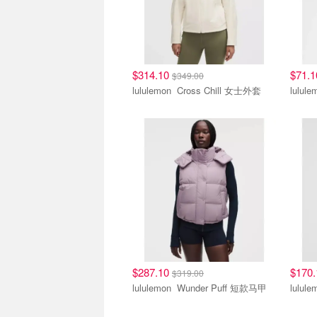
$314.10
$71.
$349.00
lululemon Cross Chill 女士外套
$287.10
$170
$319.00
lululemon Wunder Puff 短款马甲