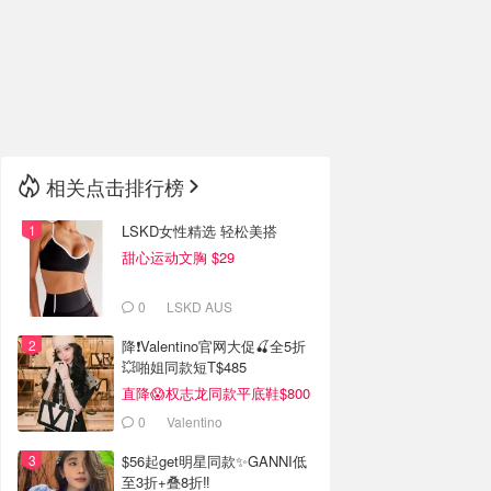
🇮🇹
意大利
🇦🇺
澳洲
🇳🇿
新西兰
相关点击排行榜
LSKD女性精选 轻松美搭
甜心运动文胸 $29
0
LSKD AUS
降❗Valentino官网大促🍒全5折
💥啪姐同款短T$485
直降😱权志龙同款平底鞋$800
0
Valentino
$56起get明星同款✨GANNI低
至3折+叠8折‼️