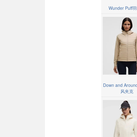
Wunder Puf
Down and Aro
风夹克