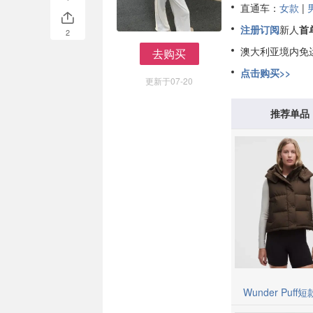
直通车：
女款
|
注册订阅
新人
首
2
澳大利亚境内免
去购买
去购买
点击购买>>
更新于07-20
推荐单品
Wunder Puff