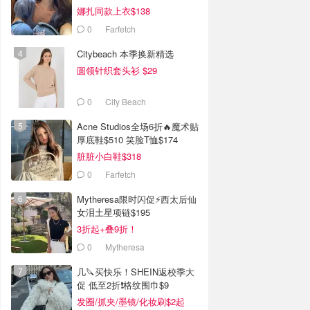
娜扎同款上衣$138
0
Farfetch
Citybeach 本季换新精选
圆领针织套头衫 $29
0
City Beach
Acne Studios全场6折🔥魔术贴
厚底鞋$510 笑脸T恤$174
脏脏小白鞋$318
0
Farfetch
Mytheresa限时闪促⚡️西太后仙
女泪土星项链$195
3折起+叠9折！
0
Mytheresa
几🔪买快乐！SHEIN返校季大
促 低至2折❗格纹围巾$9
发圈/抓夹/墨镜/化妆刷$2起