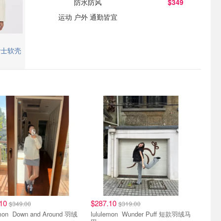
防水防风
$349
运动 户外 通勤皆宜
风女士软壳
.10
$287.10
$349.00
$319.00
d Around 羽绒
lululemon Wunder Puff 短款羽绒马