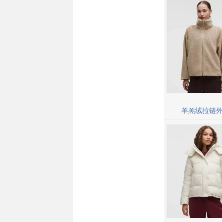
羊羔绒拉链