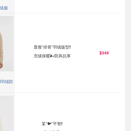
f羽绒服
显瘦“排骨”羽绒版型❗️
$349
充绒保暖🌬️防风抗寒
und羽绒防
某“🐦”平替❗️