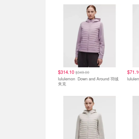
$314.10
$71.
$349.00
lululemon Down and Around 羽绒
夹克