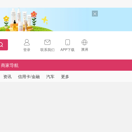
澳洲
登录
联系我们
APP下载
🇺🇸
美国
商家导航
🇨🇳
中国
资讯
信用卡/金融
汽车
更多
🇨🇦
加拿大
扫码下载 App
🇬🇧
英国
Download on the
App Store
🇩🇪
德国
Download the
Android App
🇫🇷
法国