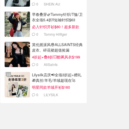
0
SHEIN AU
早春叠穿🌿Tommy针织/T恤/卫
衣全场5.4折‼️短袖针织$63
必入针织开衫$80！超多新款
0
Tommy Hilfiger
英伦摇滚风😎ALLSAINTS经典
皮衣、碎花裙超值捡漏
4折起+叠8折💥酷飒风衣$199
0
AllSaints
Lilysilk店庆📢全场3折起+赠礼
🎁真丝/羊毛/羊绒趁现在🚀
明星同款羊绒开衫$160
0
LILYSILK