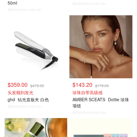
50ml
@dealmoon.com.au
@dealmoon.com.au
David Jones
David Jones
$359.00
$143.20
$479.00
$179.00
头发顺到发光
珍珠自带高级感
ghd
钻光直板夹 白色
AMBER SCEATS
Dottie 珍珠
项链
@dealmoon.com.au
@dealmoon.com.au
David Jones
David Jones