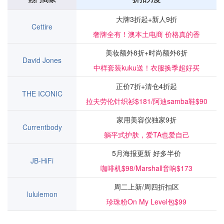
大牌3折起+新人9折
Cettire
奢牌全有！澳本土电商 价格真的香
美妆额外8折+时尚额外6折
David Jones
中样套装kuku送！衣服换季超好买
正价7折+清仓4折起
THE ICONIC
拉夫劳伦针织衫$181/阿迪samba鞋$90
家用美容仪独家9折
Currentbody
躺平式护肤，爱TA也爱自己
5月海报更新 好多半价
JB-HiFi
咖啡机$98/Marshall音响$173
周二上新/周四折扣区
lululemon
珍珠粉On My Level包$99