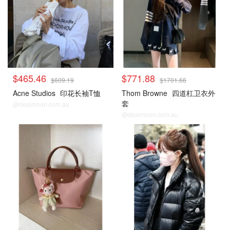
$465.46
$771.88
$609.19
$1701.66
Acne Studios
印花长袖T恤
Thom Browne
四道杠卫衣外
套
@dealmoon.com.au
@dealmoon.com.au
Cettire
Cettire