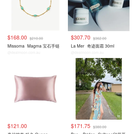
$168.00
$307.70
$210.00
$362.00
Missoma
Magma 宝石手链
La Mer
奇迹面霜 30ml
@dealmoon.com.au
@dealmoon.com.au
David Jones
David Jones
$121.00
$171.75
$380.00