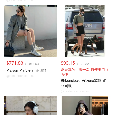
Cettire
Cettire
$771.88
$93.15
$1083.63
$100.22
夏天真的得来一双 随便出门很
Maison Margiela
德训鞋
方便
@dealmoon.com.au
Birkenstock
Arizona凉鞋 肯
豆同款
@dealmoon.com.au
Cettire
Cettire