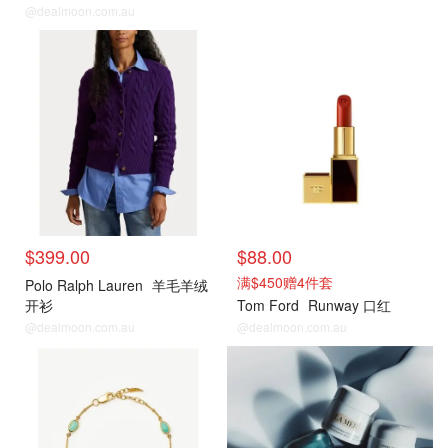
@dealmoon.com.au
David Jones
David Jones
$399.00
$88.00
满$450赠4件套
Polo Ralph Lauren
羊毛羊绒
开衫
Tom Ford
Runway 口红
@dealmoon.com.au
@dealmoon.com.au
David Jones
David Jones