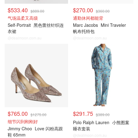
$533.40
$270.00
$889.00
$360.00
气场温柔又高级
通勤休闲都能背
Self-Portrait
黑色蕾丝针织连
Marc Jacobs
Mini Traveler
衣裙
帆布托特包
@dealmoon.com.au
@dealmoon.com.au
David Jones
David Jones
$765.00
$291.75
$1275.00
$389.00
细节闪到刚刚好
Polo Ralph Lauren
小熊图案
Jimmy Choo
Love 闪粉高跟
睡衣套装
鞋 65mm
@dealmoon.com.au