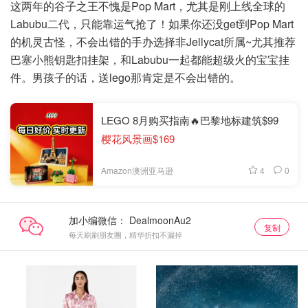
这两年的谷子之王不愧是Pop Mart，尤其是刚上线全球的
Labubu二代，只能靠运气抢了！如果你还没get到Pop Mart
的机灵古怪，不会出错的手办选择非Jellycat所属~尤其推荐
巴塞小熊钥匙扣挂架，和Labubu一起都能超级火的宝宝挂
件。男孩子的话，送lego那肯定是不会出错的。
LEGO 8月购买指南🔥巴黎地标建筑$99
樱花风景画$169
4
0
Amazon澳洲亚马逊
加小编微信：
复制
每天刷刷朋友圈，精华折扣不漏掉
David Jones
David Jones