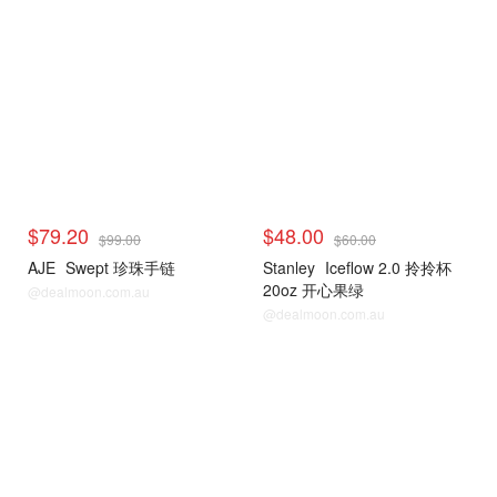
David Jones
David Jones
$79.20
$48.00
$99.00
$60.00
AJE
Swept 珍珠手链
Stanley
Iceflow 2.0 拎拎杯
20oz 开心果绿
@dealmoon.com.au
@dealmoon.com.au
Cettire
Cettire