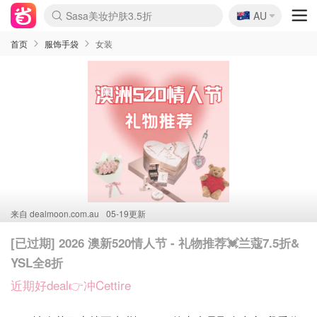
🇦🇺
SSENSE年中2.5折
AU
Sasa美妆护肤3.5折
lululemon折扣上新
FreshBeauty好价汇总
Cettire降价+叠9折
WWS Coles超市实拍
viagogo二手票捡漏
Myer超级周末
The Outnet奢牌1折起
David Jones 3折起
Flannels大牌1折
Perfumes Club护肤1折
AMIRO面罩$251
Amazon折扣汇总
eToro入金$200送$50
Amazon数码好物
ICONIC本周7.5折
ThedoubleF高奢地板价
Moose Knuckles 6折
丝芙兰5折起
EUFY摄像头$98
Selenichast首饰2折
Trip机票酒店促销
YSL送5件彩妆礼
Amazon家居好物
Amazon美妆护肤
雅漾大喷$8
过敏原检测盒$33
伊索独家赠50ml沐浴露
科颜氏高保湿面霜$29
SEALIFE海洋馆门票6折
丝塔芙大白罐$16
订阅Newsletter送香薰
Cult Beauty 6.8折
Harrods圣诞日历$525
LN-CC奢牌私促3折
d'Alba空姐喷雾$16
EVE LOM套装£56
Bernardelli独家4折
Adore Beauty 6折起
CT圣诞日历
Mytheresa奢品2.7折
Luxury Escapes 9折
Currentbody美容仪$881
MOON Garden Live
Roborock扫地机$649
Tingo Life水杯$24
Valentino官网5折
CR洗护套装$23
修丽可4件套$159
Myer彩妆2件7折
GANNI官网4.5折
Stylevana韩妆4折
Tessabit高奢8.5折
OGX洗发水$11
Amazon阿德莱德次日达
卡诗8.5折+赠礼
Philips Hue灯具8折
首页
服饰手袋
女装
来自
dealmoon.com.au
05-19更新
[已过期] 2026 澳新520情人节 - 礼物推荐💓兰蔻7.5折&
YSL全8折
近期好deal👉冲Cettire