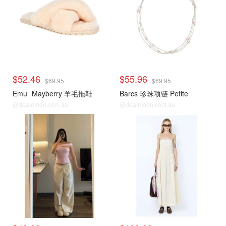
$52.46
$55.96
$69.95
$69.95
Emu
Mayberry 羊毛拖鞋
Barcs 珍珠项链 Petite
@dealmoon.com.au
@dealmoon.com.au
David Jones
David Jones