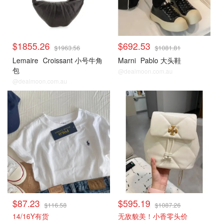
$1855.26
$692.53
$1963.56
$1081.81
Lemaire
Croissant 小号牛角
Marni
Pablo 大头鞋
包
@dealmoon.com.au
@dealmoon.com.au
Cettire
Cettire
$87.23
$595.19
$116.58
$1087.26
14/16Y有货
无敌貌美！小香零头价