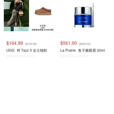
$164.99
$561.00
$219.99
$660.00
UGG
W Tazz II 女士拖鞋
La Prairie
鱼子酱眼霜 20ml
@dealmoon.com.au
@dealmoon.com.au
David Jones
David Jones