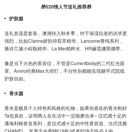
🎁520情人节送礼推荐🎁
护肤篇
送礼首选是套装，澳洲转入秋冬季，对于保湿抗老的诉求更
强烈，比如Clarins娇韵诗双萃精华、Lancome菁纯系列，
雅诗兰黛小棕瓶精华、La Mer精粹水、HR赫莲娜黑绷带。
像是当下火热的美容仪，不管是Currentbody的二代红光面
罩、Amiro经典Max大排灯，不分性别都能实现躺平式院线
护肤自由。
香水篇
香水是极具个人特色和风格的礼物，如果你喜欢的香水刚好
Ta也喜欢，证明两人在生活中一定能磨合来~ 仪式感十足的
潘海利根兽首系列，是仪式感十足的中性香首选、法式优雅
CHANEL、富养千金香MIU MIU或者职场干练必入的