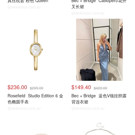
真丝枕套 粉色 Queen
Bec + Bridge
Calliope印花开
叉长裙
@dealmoon.com.au
@dealmoon.com.au
David Jones
David Jones
$236.00
$149.40
$295.00
$420.00
Rosefield
Studio Edition 6 金
Bec + Bridge
蓝色V领挂脖露
色椭圆手表
背连衣裙
@dealmoon.com.au
@dealmoon.com.au
David Jones
David Jones