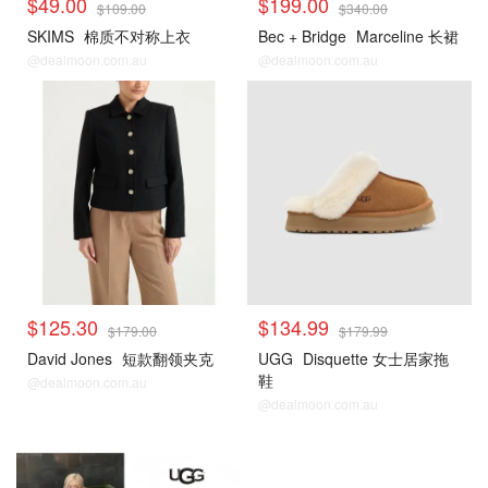
$49.00
$199.00
$109.00
$340.00
SKIMS
棉质不对称上衣
Bec + Bridge
Marceline 长裙
@dealmoon.com.au
@dealmoon.com.au
David Jones
David Jones
$125.30
$134.99
$179.00
$179.99
David Jones
短款翻领夹克
UGG
Disquette 女士居家拖
鞋
@dealmoon.com.au
@dealmoon.com.au
David Jones
David Jones