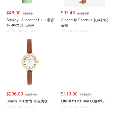
$48.00
$97.46
$80.00
$129.95
Stanley
Quencher H2.0 吸管
Gingerlilly Gabriella 长款针织
杯 40oz 开心果绿
浴袍
@dealmoon.com.au
@dealmoon.com.au
David Jones
David Jones
$236.00
$119.00
$295.00
$249.00
Coach
Iris 女表 白色表盘
Effie Kats Kalisha 收腰衬衫
@dealmoon.com.au
@dealmoon.com.au