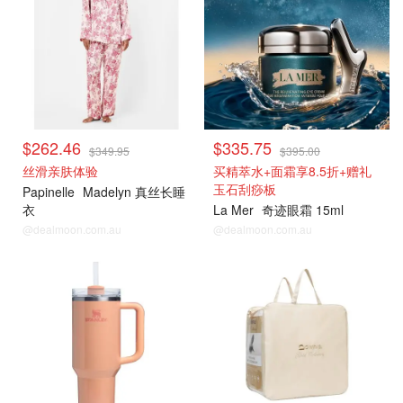
$262.46
$335.75
$349.95
$395.00
丝滑亲肤体验
买精萃水+面霜享8.5折+赠礼
玉石刮痧板
Papinelle
Madelyn 真丝长睡
衣
La Mer
奇迹眼霜 15ml
@dealmoon.com.au
@dealmoon.com.au
David Jones
David Jones