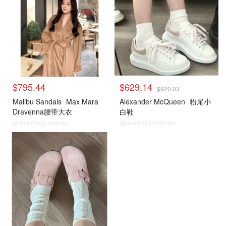
$795.44
$629.14
$920.03
Malibu Sandals
Max Mara
Alexander McQueen
粉尾小
Dravenna腰带大衣
白鞋
@dealmoon.com.au
@dealmoon.com.au
Cettire
Cettire