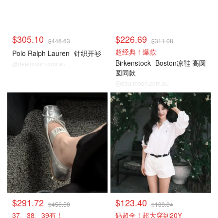
$305.10
$226.69
$446.63
$311.08
超经典！爆款
Polo Ralph Lauren
针织开衫
Birkenstock
Boston凉鞋 高圆
@dealmoon.com.au
圆同款
@dealmoon.com.au
Cettire
Cettire
$291.72
$123.40
$456.50
$183.84
37、38、39有！
码超全！超大穿到20Y