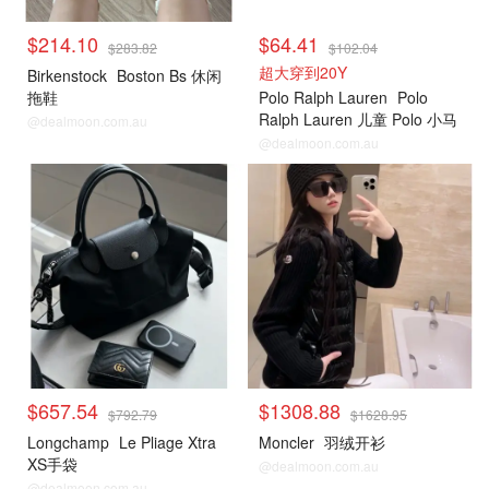
$214.10
$64.41
$283.82
$102.04
超大穿到20Y
Birkenstock
Boston Bs 休闲
拖鞋
Polo Ralph Lauren
Polo
Ralph Lauren 儿童 Polo 小马
@dealmoon.com.au
图案圆领 T 恤
@dealmoon.com.au
Cettire
Cettire
$657.54
$1308.88
$792.79
$1628.95
Longchamp
Le Pliage Xtra
Moncler
羽绒开衫
XS手袋
@dealmoon.com.au
@dealmoon.com.au