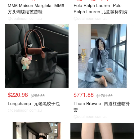
MM6 Maison Margiela
MM6
Polo Ralph Lauren
Polo
方头蝴蝶结芭蕾鞋
Ralph Lauren 儿童徽标刺绣
长袖衬衫
@dealmoon.com.au
@dealmoon.com.au
Cettire
Cettire
$220.98
$771.88
$256.55
$1701.66
Longchamp
元老黑饺子包
Thom Browne
四道杠连帽外
套
@dealmoon.com.au
@dealmoon.com.au
Cettire
Cettire