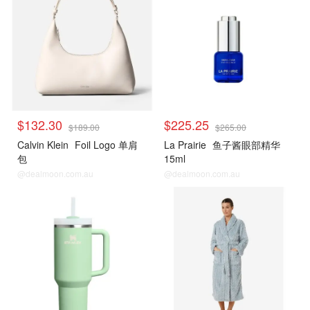
$132.30
$225.25
$189.00
$265.00
Calvin Klein
Foil Logo 单肩
La Prairie
鱼子酱眼部精华
包
15ml
@dealmoon.com.au
@dealmoon.com.au
David Jones
David Jones