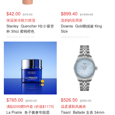
$42.00
$899.40
$70.00
$1499.00
保温保冷能力很顶
送妈妈实用派
Stanley
Quencher H2.0 吸管
Downia
Gold鹅绒被 King
杯 30oz 蜜桃橙色
Size
@dealmoon.com.au
@dealmoon.com.au
David Jones
David Jones
$765.00
$526.50
$900.00
$585.00
满$2200赠5件套 (价值$1170)
温柔通勤风腕表
La Prairie
鱼子酱奢华面霜
Tissot
Ballade 女表 34mm