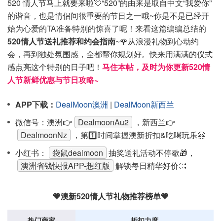
520 情人节马上就要来啦💘“520”的由来是取自中文“我爱你”
的谐音，也是情侣间很重要的节日之一哦~你是不是已经开
始为心爱的TA准备特别的惊喜了呢！来看这篇编编总结的
520情人节送礼推荐和约会指南
~
🌹从浪漫礼物到心动约
会，再到独处氛围感，全都帮你规划好。快来用满满的仪式
感点亮这个特别的日子吧！
马住本帖，及时为你更新520情
人节新鲜优惠与节日攻略~
APP下载：
DealMoon澳洲
|
DealMoon新西兰
微信号：澳洲👉
DealmoonAu2
，新西兰👉
DealmoonNz
，
第1️⃣时间掌握澳新折扣&吃喝玩乐🤗
小红书：
袋鼠dealmoon
抽奖送礼活动不停歇🎁，
澳洲省钱快报APP-想红版
解锁每日精华好价👏
💗
澳新520情人节礼物推荐榜单
💗
热门商家
折扣力度