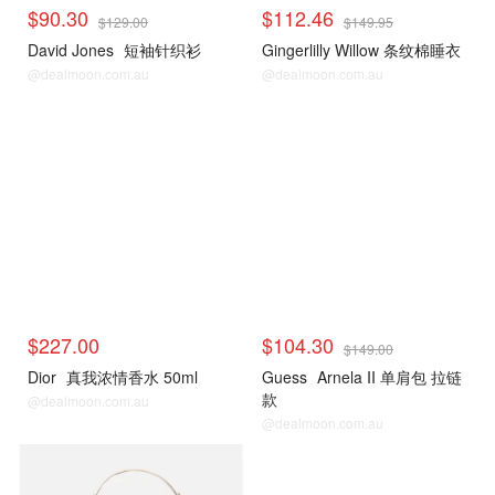
$90.30
$112.46
$129.00
$149.95
David Jones
短袖针织衫
Gingerlilly Willow 条纹棉睡衣
@dealmoon.com.au
@dealmoon.com.au
David Jones
David Jones
$227.00
$104.30
$149.00
Dior
真我浓情香水 50ml
Guess
Arnela II 单肩包 拉链
款
@dealmoon.com.au
@dealmoon.com.au
David Jones
David Jones