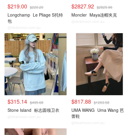
$219.00
$2827.92
$220.20
$2825.96
Longchamp
Le Pliage S托特
Moncler
Maya连帽夹克
包
@dealmoon.com.au
@dealmoon.com.au
Cettire
Cettire
$315.14
$817.88
$495.68
$1263.58
Stone Island
标志圆领卫衣
UMA WANG
Uma Wang 芭
蕾鞋
@dealmoon.com.au
@dealmoon.com.au
Cettire
Cettire