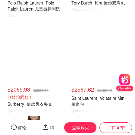
Polo Ralph Lauren
Polo
Tory Burch
Kira 迷你双肩包
Ralph Lauren 儿童徽标刺绣
@dealmoon.com.au
圆领 T 恤
@dealmoon.com.au
Cettire
Cettire
$2065.98
$2567.62
打开 APP
$3386.54
$3482.16
张婧怡同款！
Saint Laurent
Volataire Mini
Burberry
短款风衣夹克
单肩包
@dealmoon.com.au
@dealmoon.com.au
Cettire
Cettire
立即购买
评论
10
打开 APP