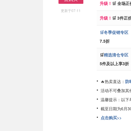
升级！
🛒 全场正
去购买
更新于07-11
升级！
🛒 3件正
🛒冬季促销专区
7.5折
🛒
精选清仓专区
5件及以上享3折
🔥热卖直达：
防
活动不可叠加其
温馨提示：以下
截至日期为6月3
点击购买>>