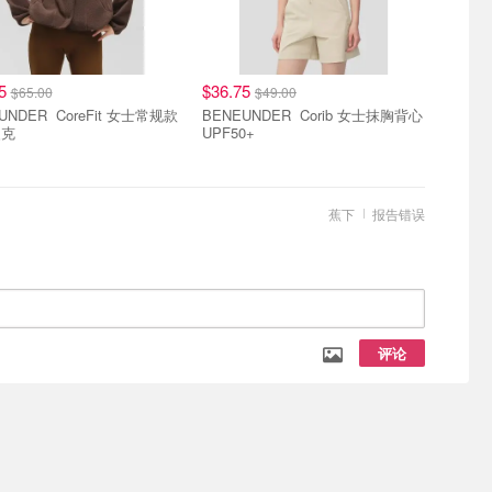
75
$36.75
$65.00
$49.00
 CoreFit 女士常规款
BENEUNDER Corib 女士抹胸背心
夹克
UPF50+
蕉下
报告错误
评论