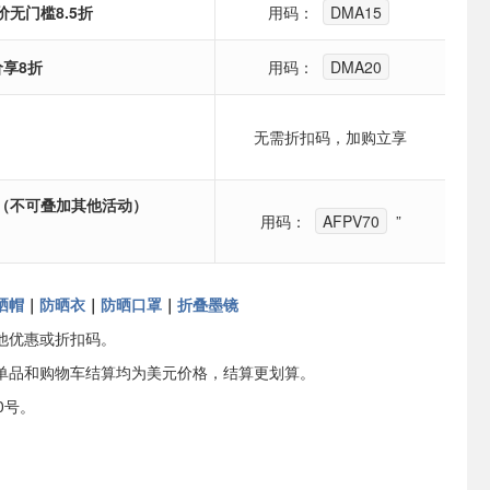
价无门槛8.5折
用码：
DMA15
价享8折
用码：
DMA20
无需折扣码，加购立享
（不可叠加其他活动）
用码：
AFPV70
”
晒帽
｜
防晒衣
｜
防晒口罩
｜
折叠墨镜
他优惠或折扣码。
单品和购物车结算均为美元价格，结算更划算。
0号。