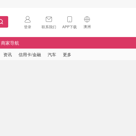
澳洲
登录
联系我们
APP下载
🇺🇸
美国
商家导航
🇨🇳
中国
资讯
信用卡/金融
汽车
更多
🇨🇦
加拿大
扫码下载 App
🇬🇧
英国
Download on the
App Store
🇩🇪
德国
Download the
Android App
🇫🇷
法国
🇮🇹
意大利
🇦🇺
澳洲