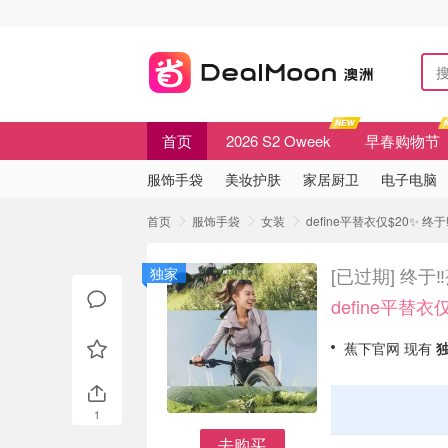
首页
2026 S2 Oweek
早春购物节
服饰手袋
美妆护肤
家居厨卫
电子电脑
首页
服饰手袋
女装
define平替衣仅$20✨ 终
[已过期]
终于‼
独家
define平替衣
蕉下官网 现有
1
去购买