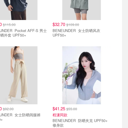
50
$32.70
$115.00
$109.00
Pocket AFF-S 男士
BENEUNDER 女士防晒风衣
晒外套 UPF50+
UPF50+
折
直降7.5折
60
$41.25
$92.00
$55.00
ER 女士防晒阔腿裤
程潇同款
0+
BENEUNDER 防晒夹克 UPF50+
修身款