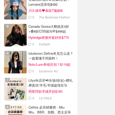
Lemaire流浪包$492
川久保玲🖤条纹T恤$98
0
The Business Fashion
Canada Goose大鹅低至4折
+叠8折💥羽绒马甲$496起
Hybridge拼接外套好价$770
0
Farfetch
lululemon Define夹克怎么选？
一篇看懂不同面料！
Nulu/Luon有啥区别？$119起
0
lululemon AU
Lilysilk店庆📢全场3折起+赠礼
🎁真丝/羊毛/羊绒趁现在🚀
明星同款羊绒开衫$160
0
LILYSILK
Cettire 必买销量榜 - Miu
Miu、BBR、加鹅、西太后等