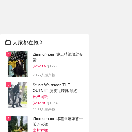
大家都在抢
Zimmermann 波点植绒薄纱短
裙
$252.09
$1297.00
2055人感兴趣
Stuart Weitzman THE
OUTNET 麂皮过膝靴 黑色
热巴同款
$207.18
$1514.00
1430人感兴趣
Zimmermann 印花亚麻露背中
长连衣裙
出片神裙