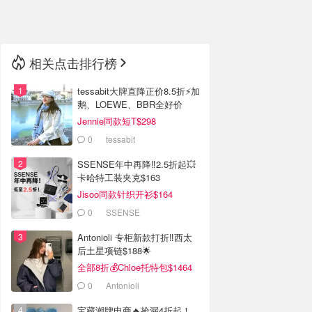
🇳🇿
新西兰
相关点击排行榜
tessabit大牌直降正价8.5折⚡加
鹅、LOEWE、BBR全好价
Jennie同款短T$298
0
tessabit
SSENSE年中再降‼️2.5折起💥
卡哈特工装夹克$163
Jisoo同款针织开衫$164
0
SSENSE
Antonioli 专柜新款打折‼️西太
后土星项链$188🌟
全部8折💰Chloe托特包$1464
0
Antonioli
宝藏潮牌电商🔥捡漏4折起！