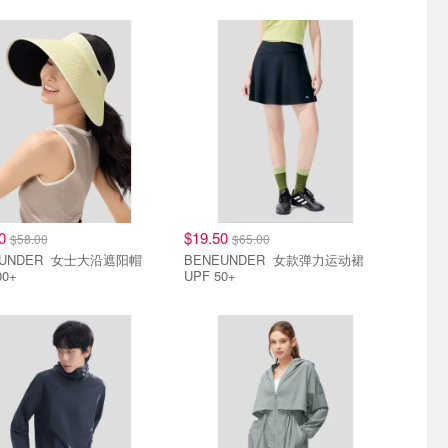
折
5件3折
40
$19.50
$58.00
$65.00
ER 女士大沿遮阳帽
BENEUNDER 女款弹力运动裙
00+
UPF 50+
折
5件3折