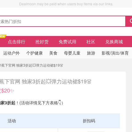
Dealmoon may be paid when users buy items via our links.
点击排行
抢好货
免费试用
社区
兑换商城
运动户外
个护健康
美食
母婴儿童
旅游
影视/演出/体育
于‼️蕉下官网 独家3折起💥弹力运动裙$19👗
️蕉下官网 独家3折起💥弹力运动裙$19👗
仅$20✨
独家3折起
！(活动详情见下方表格👇）
活动
折扣码