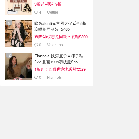
汇总！
3折起+额外9折
4
Cettire
降❗Valentino官网大促🍒全5折
💥啪姐同款短T$485
直降😱权志龙同款平底鞋$800
0
Valentino
Flannels 跌穿底价🔥椰子鞋
£22 北面1996羽绒服£75
1折起！巴黎世家老爹鞋£329
抢！
0
Flannels