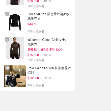
$189.00
$349.00
760人感兴趣
Louis Vuitton 黑色荷叶边罗纹
棉质开衫
$43.50
756人感兴趣
lululemon Cross Chill 女士功
能夹克
胡桃棕！8码起还有 快冲！
$159.00
$299.00
522人感兴趣
Polo Ralph Lauren 长袖麻花针
织衫
$105.30
$212.00
448人感兴趣