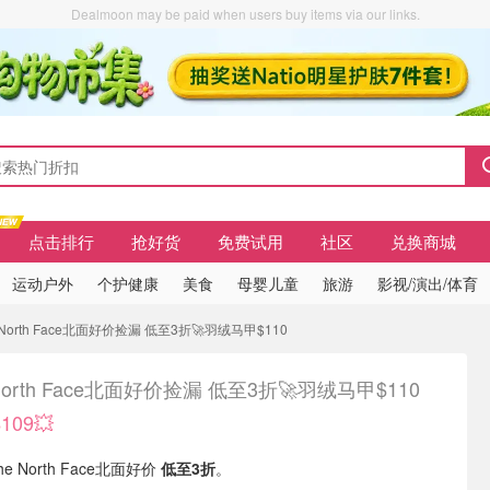
Dealmoon may be paid when users buy items via our links.
点击排行
抢好货
免费试用
社区
兑换商城
运动户外
个护健康
美食
母婴儿童
旅游
影视/演出/体育
 North Face北面好价捡漏 低至3折🚀羽绒马甲$110
 North Face北面好价捡漏 低至3折🚀羽绒马甲$110
09💥
he North Face北面好价
低至3折
。