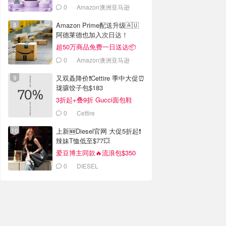
0
Amazon澳洲亚马逊
Amazon Prime配送升级🇦🇺
阿德莱德也加入次日达！
超50万商品免费一日送达📦
0
Amazon澳洲亚马逊
又双叒降价❗️Cettire 季中大促⏰
珑骧饺子包$183
3折起+叠9折 Gucci面包鞋
$991
0
Cettire
上新🆕Diesel官网 大促5折起❗️
辣妹T恤低至$77💥
爱豆博主同款🔥流浪包$350
0
DIESEL