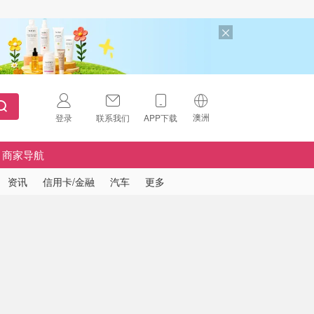
澳洲
登录
联系我们
APP下载
🇺🇸
美国
商家导航
🇨🇳
中国
资讯
信用卡/金融
汽车
更多
🇨🇦
加拿大
扫码下载 App
🇬🇧
英国
Download on the
App Store
🇩🇪
德国
Download the
Android App
🇫🇷
法国