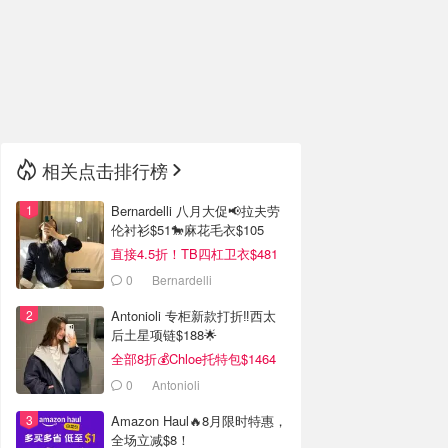
🇮🇹
意大利
🇦🇺
澳洲
🇳🇿
新西兰
相关点击排行榜
Bernardelli 八月大促📢拉夫劳
伦衬衫$51🐎麻花毛衣$105
直接4.5折！TB四杠卫衣$481
0
Bernardelli
Antonioli 专柜新款打折‼️西太
后土星项链$188🌟
全部8折💰Chloe托特包$1464
0
Antonioli
Amazon Haul🔥8月限时特惠，
全场立减$8！