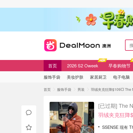
首页
2026 S2 Oweek
早春购物节
服饰手袋
美妆护肤
家居厨卫
电子电脑
首页
服饰手袋
男装
羽绒夹克狂降$109💥 The
[已过期]
The
羽绒夹克狂降$1
SSENSE 现有 T