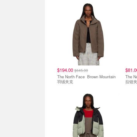
$194.00
$81.
$645.00
The North Face Brown Mountain
The North Fa
羽绒夹克
拉链