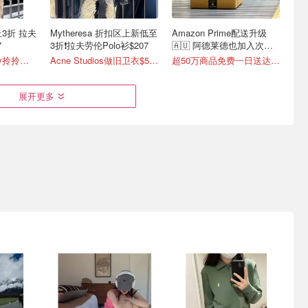
上3折 拉夫
Mytheresa 折扣区上新低至
Amazon Prime配送升级
7
3折❗拉夫劳伦Polo衫$207
🇦🇺 阿德莱德也加入次日
达！
全场1折起 Stanley拎拎杯$36
Acne Studios做旧卫衣$558
超50万商品免费一日送达📦
展开更多
nuckles
Patagonia焕新季精选男装
SSENSE外套甩卖🔥3折起
女装
❗SKIMS羊羔绒外套$242
297
工作口袋T恤 $48
Max Mara大衣$371/原$1280