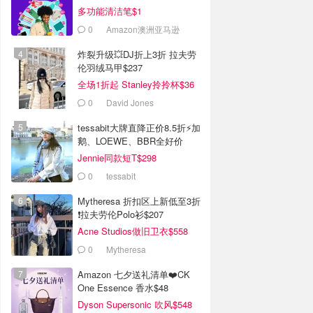
多功能清洁笔$1
0
Amazon澳洲亚马逊
炸裂升级💥DJ折上3折 拉夫劳
伦羽绒马甲$237
全场1折起 Stanley拎拎杯$36
0
David Jones
tessabit大牌直降正价8.5折⚡加
鹅、LOEWE、BBR全好价
Jennie同款短T$298
0
tessabit
Mytheresa 折扣区上新低至3折
❗拉夫劳伦Polo衫$207
Acne Studios做旧卫衣$558
0
Mytheresa
Amazon 七夕送礼清单❤️CK
One Essence 香水$48
Dyson Supersonic 吹风$548