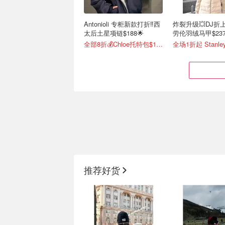
Antonioli 专柜新款打折‼️西
炸裂升级💥DJ折
太后土星项链$188🌟
劳伦羽绒马甲$23
全部8折💰Chloe托特包$1464
又双叒降价❗️Cettire 季中大
冷空气❄️❌️Moose K
促⏰珑骧饺子包$183
小剪刀再次降价❗️
推荐好货
3折起+叠9折 Gucci面包鞋$991
低至6折 羽绒马甲$