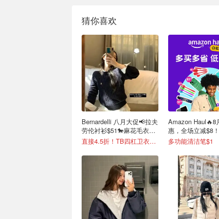
猜你喜欢
Bernardelli 八月大促📢拉夫
Amazon Haul
劳伦衬衫$51🐎麻花毛衣
惠，全场立减$8
$105
直接4.5折！TB四杠卫衣$481
多功能清洁笔$1