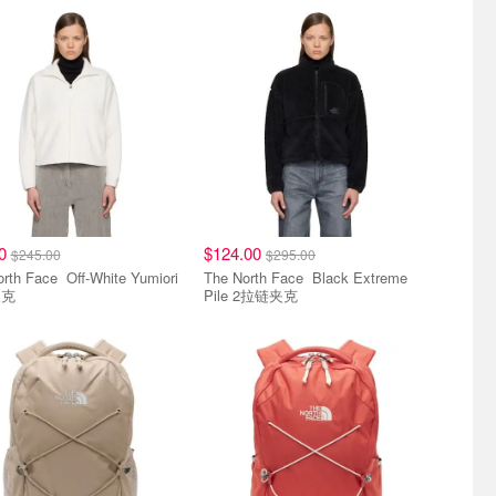
00
$124.00
$245.00
$295.00
ce Off-White Yumiori
The North Face Black Extreme
夹克
Pile 2拉链夹克