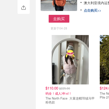
澳大利亚境内运费
点击购买>>
去购买
去购买
更新于04-28
$110.00
$124
$225.00
码全！成人冲l-xl！
The North F
Pile
The North Face 大童连帽羽绒马甲
粉色款