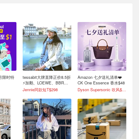
8月限时特
tessabit大牌直降正价8.5折
Amazon 七夕送礼清单❤️
！
⚡加鹅、LOEWE、BBR全
CK One Essence 香水$48
好价
Jennie同款短T$298
Dyson Supersonic 吹风$548