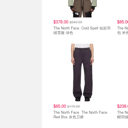
$378.00
$85.
$840.00
The North Face Cold Spell 短款羽
The North F
绒雪服 绿色
包 米
$65.00
$238
$170.00
The North Face The North Face
The North F
Red Box 灰色卫裤
帽羽