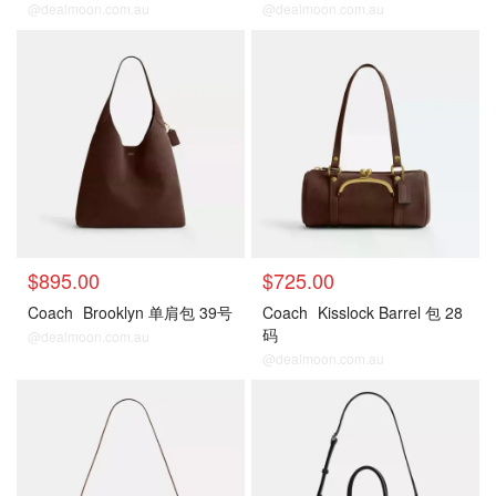
@dealmoon.com.au
@dealmoon.com.au
$895.00
$725.00
Coach
Brooklyn 单肩包 39号
Coach
Kisslock Barrel 包 28
码
@dealmoon.com.au
@dealmoon.com.au