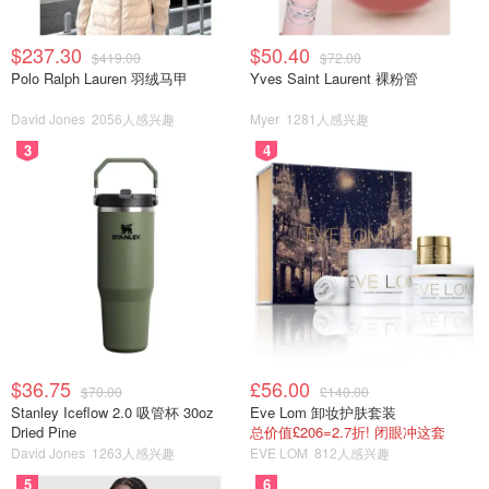
$237.30
$50.40
$419.00
$72.00
Polo Ralph Lauren 羽绒马甲
Yves Saint Laurent 裸粉管
David Jones
2056人感兴趣
Myer
1281人感兴趣
3
4
$36.75
£56.00
$70.00
£140.00
Stanley Iceflow 2.0 吸管杯 30oz
Eve Lom 卸妆护肤套装
Dried Pine
总价值£206=2.7折! 闭眼冲这套
David Jones
1263人感兴趣
EVE LOM
812人感兴趣
5
6