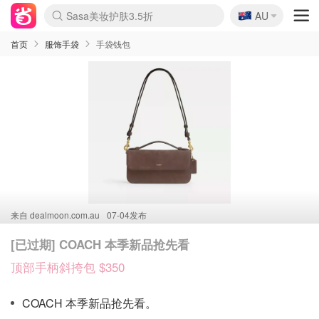
🇦🇺
Sasa美妆护肤3.5折
AU
lululemon折扣上新
SSENSE年中2.5折
FreshBeauty好价汇总
Cettire降价+叠9折
WWS Coles超市实拍
viagogo二手票捡漏
Myer超级周末
The Outnet奢牌1折起
David Jones 3折起
Flannels大牌1折
Perfumes Club护肤1折
AMIRO面罩$251
Amazon折扣汇总
eToro入金$200送$50
Amazon数码好物
ICONIC本周7.5折
ThedoubleF高奢地板价
Moose Knuckles 6折
丝芙兰5折起
EUFY摄像头$98
Selenichast首饰2折
Trip机票酒店促销
YSL送5件彩妆礼
Amazon家居好物
Amazon美妆护肤
雅漾大喷$8
过敏原检测盒$33
伊索独家赠50ml沐浴露
科颜氏高保湿面霜$29
SEALIFE海洋馆门票6折
丝塔芙大白罐$16
订阅Newsletter送香薰
Cult Beauty 6.8折
Harrods圣诞日历$525
LN-CC奢牌私促3折
d'Alba空姐喷雾$16
EVE LOM套装£56
Bernardelli独家4折
Adore Beauty 6折起
CT圣诞日历
Mytheresa奢品2.7折
Luxury Escapes 9折
Currentbody美容仪$881
MOON Garden Live
Roborock扫地机$649
Tingo Life水杯$24
Valentino官网5折
CR洗护套装$23
修丽可4件套$159
Myer彩妆2件7折
GANNI官网4.5折
Stylevana韩妆4折
Tessabit高奢8.5折
OGX洗发水$11
Amazon阿德莱德次日达
卡诗8.5折+赠礼
Philips Hue灯具8折
首页
服饰手袋
手袋钱包
来自
dealmoon.com.au
07-04发布
[已过期] COACH 本季新品抢先看
顶部手柄斜挎包 $350
COACH 本季新品抢先看。