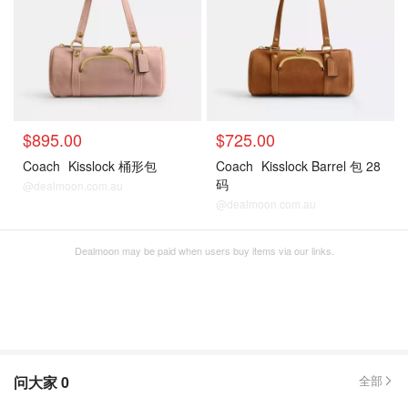
$895.00
$725.00
Coach
Kisslock 桶形包
Coach
Kisslock Barrel 包 28
码
@dealmoon.com.au
@dealmoon.com.au
Dealmoon may be paid when users buy items via our links.
问大家
0
全部