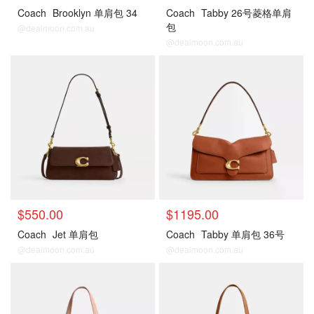
Coach
Brooklyn 单肩包 34
Coach
Tabby 26号菱格单肩
包
@dealmoon.com.au
@dealmoon.com.au
$550.00
$1195.00
Coach
Jet 单肩包
Coach
Tabby 单肩包 36号
@dealmoon.com.au
@dealmoon.com.au