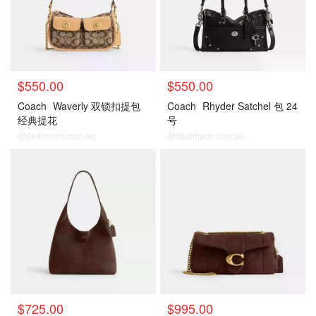
$550.00
$550.00
Coach
Waverly 双锁扣提包
Coach
Rhyder Satchel 包 24
经典提花
号
@dealmoon.com.au
@dealmoon.com.au
$725.00
$995.00