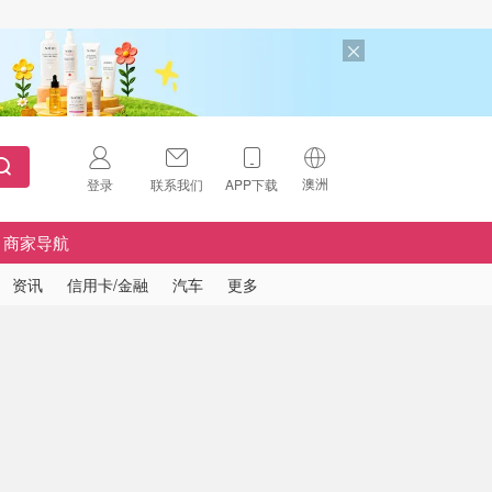
澳洲
登录
联系我们
APP下载
🇺🇸
美国
商家导航
🇨🇳
中国
资讯
信用卡/金融
汽车
更多
🇨🇦
加拿大
扫码下载 App
🇬🇧
英国
Download on the
App Store
🇩🇪
德国
Download the
Android App
🇫🇷
法国