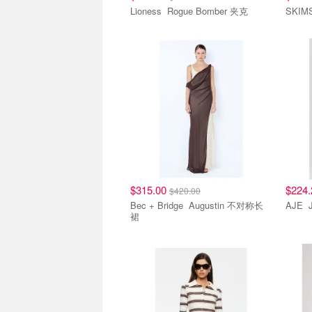
Lioness Rogue Bomber 夹克
$315.00
$224
$420.00
Bec + Bridge Augustin 不对称长
裙