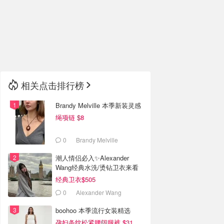
🇮🇹
意大利
🇦🇺
澳洲
🇳🇿
新西兰
相关点击排行榜
Brandy Melville 本季新装灵感
绳项链 $8
0
Brandy Melville
潮人情侣必入✨Alexander
Wang经典水洗/烫钻卫衣来看
经典卫衣$505
0
Alexander Wang
boohoo 本季流行女装精选
孕妇条纹松紧腰阔腿裤 $31