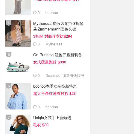
0
boohoo
Mytheresa 度假风穿搭 3折起
🏝️Zimmermann蓝色长裙
$1171
3折起 封面连衣裙$294
0
Mytheresa
On Running 轻盈开跑新装备
女式缓震跑鞋 $330
0
Dealmoon澳新省钱快报
boohoo本季女装焕新特惠
超大号条纹睡衣衬衫 $23
0
boohoo
Uniqlo女装｜上新甄选
毛衣 $39