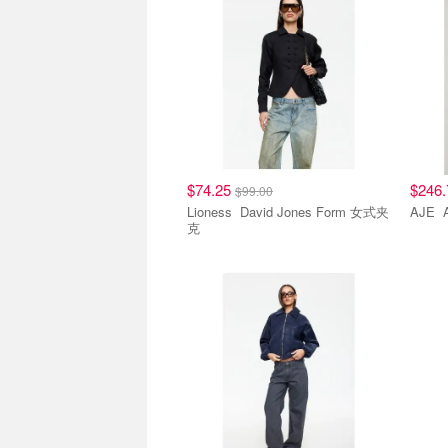
$74.25
$246
$99.00
Lioness David Jones Form 女式夹
A
克