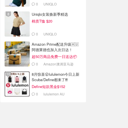
0
UNIQLO
Uniqlo女装焕新季精选
棉质T恤 $20
0
UNIQLO
Amazon Prime配送升级🇦🇺
阿德莱德也加入次日达！
超50万商品免费一日送达📦
0
Amazon澳洲亚马逊
8月惊喜😮lululemon今日上新
Scuba/Define都来了❗️❗️
Define短款黑金$152
0
lululemon AU