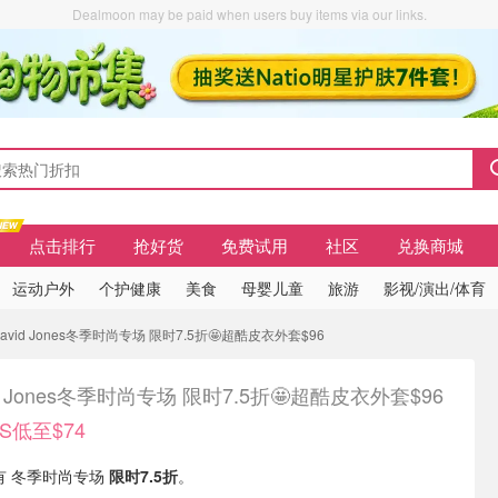
Dealmoon may be paid when users buy items via our links.
点击排行
抢好货
免费试用
社区
兑换商城
运动户外
个护健康
美食
母婴儿童
旅游
影视/演出/体育
avid Jones冬季时尚专场 限时7.5折🤩超酷皮衣外套$96
id Jones冬季时尚专场 限时7.5折🤩超酷皮衣外套$96
S低至$74
s 现有 冬季时尚专场
限时7.5折
。