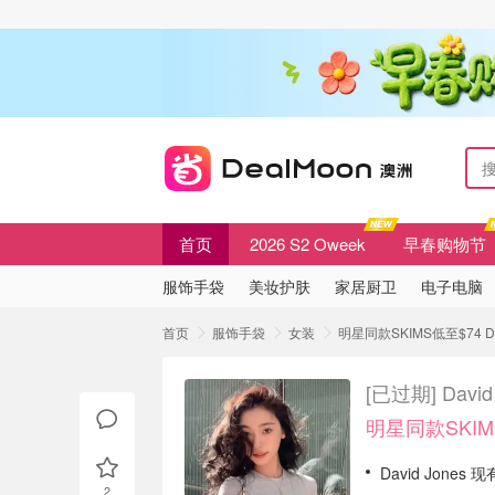
首页
2026 S2 Oweek
早春购物节
服饰手袋
美妆护肤
家居厨卫
电子电脑
首页
服饰手袋
女装
明星同款SKIMS低至$74 D
[已过期]
Dav
明星同款SKIM
David Jone
2