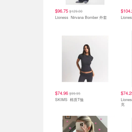
$96.75
$104
$129.00
Lioness Nirvana Bomber 外套
$74.96
$74.
$99.95
SKIMS 棉质T恤
Lioness David Jones 
克