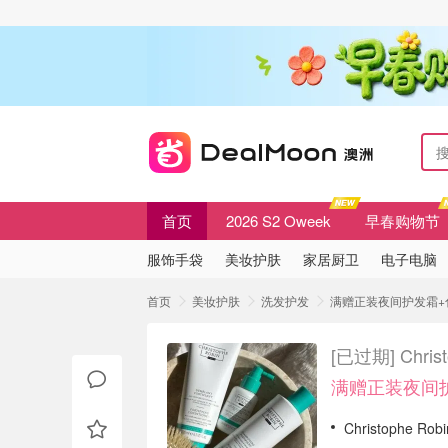
首页
2026 S2 Oweek
早春购物节
服饰手袋
美妆护肤
家居厨卫
电子电脑
首页
美妆护肤
洗发护发
满赠正装夜间护发霜+化妆包
[已过期]
Chr
满赠正装夜间
Christophe Ro