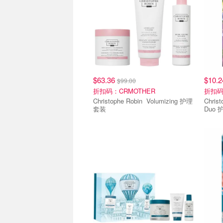
$63.36
$10.
$99.00
折扣码：CRMOTHER
折扣码
Christophe Robin Volumizing 护理
Christophe 
套装
Duo