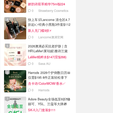
娇韵诗双萃精华75ml$224
0
Strawberry Cosmetics
快上车🛒Lancome 清仓区4.7
折起👉经典小黑瓶3件套$112
新人无门槛9折⚡️
0
Lancome澳洲官网
2026澳洲必买抗老护肤 | 含
HR\LaMer\莱珀妮\雅诗兰黛
LaMer精粹水$147(官$268)
0
Sasa AU
Harrods 2026个护倒数日历📅
仅需$195 8件正装轻松拿下
含卡诗/ColorWOW/香水✅
0
Harrods
Adore Beauty全场低至6折❗修
丽可、YSL、兰蔻等大牌🎁
SK-II入门套装$111