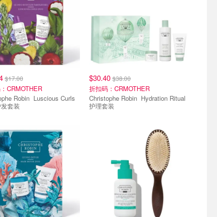
24
$30.40
$17.00
$38.00
：CRMOTHER
折扣码：CRMOTHER
Robin Luscious Curls
Christophe Robin Hydration Ritual
 护发套装
护理套装