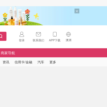
澳洲
登录
联系我们
APP下载
🇺🇸
美国
商家导航
🇨🇳
中国
资讯
信用卡/金融
汽车
更多
🇨🇦
加拿大
扫码下载 App
🇬🇧
英国
Download on the
App Store
🇩🇪
德国
Download the
Android App
🇫🇷
法国