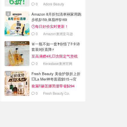
0
Adore Beauty
Amazon 8月折扣清单🆕家用跑
步机$159,体脂秤$169
🕒每日好价实时更新！
0
Amazon澳洲亚马逊
🚨一瓶不如一套❓你悟了‼️卡诗
套装9折直降⚡
至高满赠4礼💥含限定气垫梳
0
Kerastase澳洲官网
Fresh Beauty 美妆护肤折上折
💥La Mer神奇面霜$515→官
$955
捡漏‼️赫莲娜黑绷带省$294
0
Fresh Beauty Co.