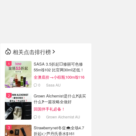
🇮🇹
意大利
🇦🇺
澳洲
🇳🇿
新西兰
相关点击排行榜
SASA 3.5折起💥修丽可色修
55ml$102 比官网30ml还低！
全澳底价→小棕瓶100ml$116
0
Sasa AU
Grown Alchemist是什么❓该买
什么❓️一篇攻略全做好
回国伴手礼必备！
0
Grown Alchemist AU
Strawberrynet冬促🌨️全场4.7
折起👉芦丹氏香水$161