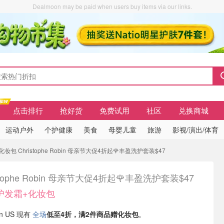
Dealmoon may be paid when users buy items via our links.
点击排行
抢好货
免费试用
社区
兑换商城
运动户外
个护健康
美食
母婴儿童
旅游
影视/演出/体育
 Christophe Robin 母亲节大促4折起🌹丰盈洗护套装$47
istophe Robin 母亲节大促4折起🌹丰盈洗护套装$47
护发霜+化妆包
bin US 现有
全场
低至4折，满2件商品赠化妆包
。