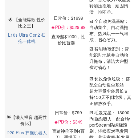
转加压拖地，顽固污
渍一拖即净。
日常价：$1699
🌟 【全能爆款·性价
☑️ 全自动免洗基站：
比之王】
🔥
PD价：$529.99
自动集尘、自动洗拖
布、热风烘干一气呵
L10s Ultra Gen2 扫
直降超$1000，性
成，省心省力。
拖一体机
价比首选！
☑️ 智能地毯识别：智
能识别地毯并自动抬
升拖布，清洁大户型
省时省心！
☑️ 长效免倒垃圾： 搭
配全自动集尘基站，
超大容量尘袋最长支
持150天不倒垃圾，真
正解放双手。
日常价：$799
☑️ 毛发克星： 13000
🌟【懒人福音 超高性
Pa强劲吸力，配合Hy
🔥
PD价：$349
价比】
perStream防缠绕滚
盲猜神价不到4百
刷，轻松应对毛发困
D20 Plus 扫拖机器人
刀，手慢无！
扰，养宠家庭/长发星