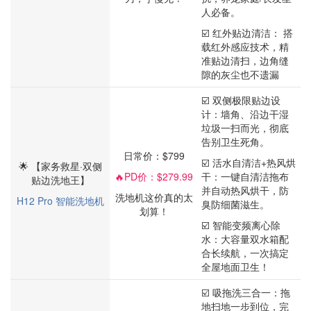
人必备。
☑️ 红外贴边清洁： 搭
载红外感应技术，精
准贴边清扫，边角缝
隙的灰尘也不遗漏
☑️ 双侧极限贴边设
计：墙角、沿边干湿
垃圾一扫而光，彻底
告别卫生死角。
日常价：$799
☑️ 活水自清洁+热风烘
🌟 【家务救星·双侧
🔥
PD价：$279.99
干：一键自清洁拖布
贴边洗地王】
并自动热风烘干，防
洗地机这价真的太
H12 Pro 智能洗地机
臭防细菌滋生。
划算！
☑️ 智能变频离心除
水：大容量双水箱配
合长续航，一次搞定
全屋地面卫生！
☑️ 吸拖洗三合一：拖
地扫地一步到位，完