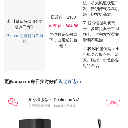
机：超大风速极速干
发，告别传统高温烘
烤，护发更高效。
日常价：$169
🌟 【颜值好物·3分钟
☑️ 智能恒温与负离
🔥
PD价：$64.56
极速干发】
子：多重负离子中和
两位数超低价拿
静电，吹完发丝柔顺
Gleam 高速智能吹风
下，自用送礼首
滑顺不毛躁。
机
选！
☑️ 极致轻盈便携：小
巧机身久握不累，居
家、旅行、出差必备
时尚单品！
更多amazon每日实时好价
戳此直达>>
加小编微信：
复制
每天刷刷朋友圈，精华折扣不漏掉