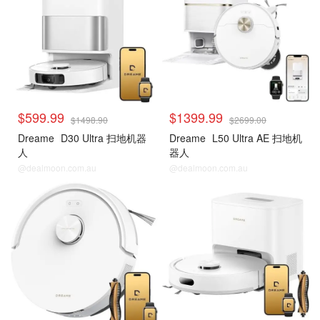
$599.99
$1399.99
$1498.90
$2699.00
Dreame
D30 Ultra 扫地机器
Dreame
L50 Ultra AE 扫地机
人
器人
@dealmoon.com.au
@dealmoon.com.au