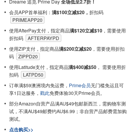
Dreame 追觅 Prime Day
全场低至2.7折！
会员APP首单福利：
满$100立减$20，
折扣码
PRIMEAPP20
使用AfterPay支付，指定商品
满$120立减$10
，需要使用
折扣码
AFTERPAYPD
使用ZIP支付，指定商品
满$200立减$20
，需要使用折扣
码
ZIPPD20
使用Latitude支付，指定商品
满$400减$50
， 需要使用折
扣码
LATPD50
订单满$59澳洲境内免运费，
Prime会员
无门槛免运且可
享1日达服务，
戳此
免费体验30天Prime会员。
部分Amazon自营产品满AU$49包邮新西兰，需购物车测
试，不满AU$49邮费约AU$6.99；非自营产品邮费需加购
测试。
点击购买>>