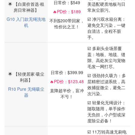
日常价：$549
🌟 【白菜价首选·租
美适配硬质地板与日
房日常神器】
常灰尘脏污。
🔥
PD价：$189
G10 入门款无绳洗地
☑️ 净污双水箱分离：
不到$200带回家，
机
避免交叉污染，一键
性价比之王！
自清洁，全程不脏
手。
☑️ 多刷头全场景覆
盖：地板、地毯、缝
隙、高处灰尘与宠物
毛发一网打尽。
日常价：$399.99
🌟 【轻便居家·吸尘
☑️ 强劲持久吸力：多
利器】
🔥
PD价：$123.48
层精密过滤系统，高
效捕捉微尘，避免二
R10 Pure 无绳吸尘
直降超半价，盲冲
次污染。
器
不亏！
☑️ 轻量化无绳设计：
随取随用，单手操作
无负担，小户型或深
度除尘必备！
☑️ 11万转高速无刷电