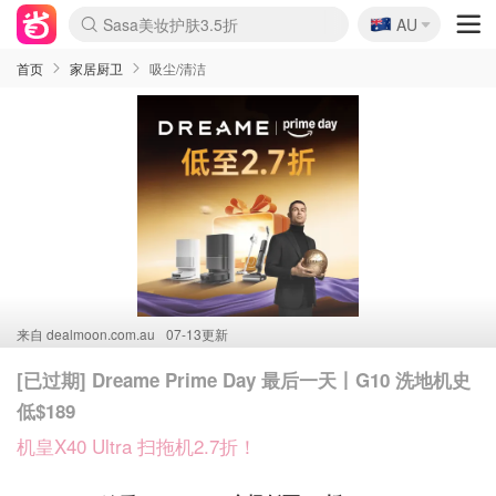
🇦🇺
Sasa美妆护肤3.5折
AU
lululemon折扣上新
SSENSE年中3折
FreshBeauty好价汇总
Cettire降价+叠9折
Farfetch折上8折
WWS Coles超市实拍
viagogo二手票捡漏
Myer清仓1折起
The Outnet奢牌1折起
David Jones 3折起
Flannels大牌1折
Perfumes Club护肤1折
AMIRO返校季6.2折
Oweek抽奖送Airpods
Amazon折扣汇总
eToro入金$200送$50
Amazon数码好物
ICONIC本周7.5折
ThedoubleF高奢地板价
Moose Knuckles 6折
丝芙兰5折起
EUFY官网3.7折起
Selenichast首饰2折
Trip机票酒店促销
YSL送5件彩妆礼
Amazon家居好物
BIGBANG巡演开票
David Jones时尚3折
Amazon美妆护肤
雅漾大喷$8
过敏原检测盒$33
伊索独家赠50ml沐浴露
科颜氏清仓3折
SEALIFE海洋馆门票6折
丝塔芙大白罐$16
订阅Newsletter送香薰
Cult Beauty 6.8折
Harrods圣诞日历2.3折
LN-CC奢牌私促3折
d'Alba空姐喷雾$16
EVE LOM套装逆天2折
Bernardelli独家4折
Adore Beauty 6折起
CT圣诞日历
Mytheresa奢品2.7折
Luxury Escapes 9折
Currentbody美容仪9折
MOON Garden Live
ALLSAINTS美衣3折
Roborock扫地机3.7折
Tingo Life水杯$24
Valentino官网5折
CR洗发护发6.3折
首页
家居厨卫
吸尘/清洁
来自
dealmoon.com.au
07-13更新
[已过期] Dreame Prime Day 最后一天丨G10 洗地机史
低$189
机皇X40 Ultra 扫拖机2.7折！