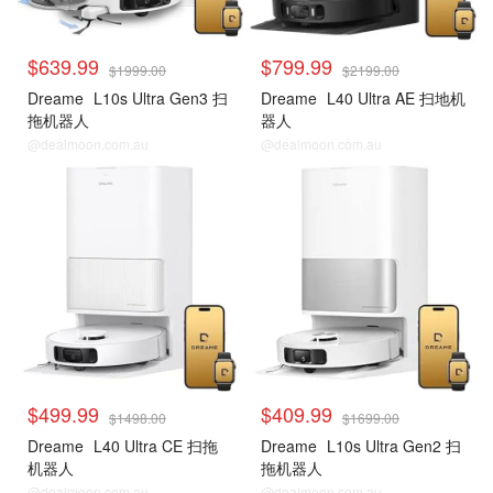
$639.99
$799.99
$1999.00
$2199.00
Dreame
L10s Ultra Gen3 扫
Dreame
L40 Ultra AE 扫地机
拖机器人
器人
@dealmoon.com.au
@dealmoon.com.au
$499.99
$409.99
$1498.00
$1699.00
Dreame
L40 Ultra CE 扫拖
Dreame
L10s Ultra Gen2 扫
机器人
拖机器人
@dealmoon.com.au
@dealmoon.com.au