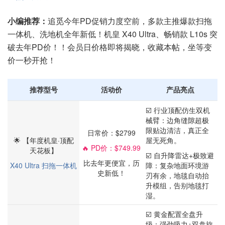
小编推荐：
追觅今年PD促销力度空前，多款主推爆款扫拖
一体机、洗地机全年新低！机皇 X40 Ultra、畅销款 L10s 突
破去年PD价！！会员日价格即将揭晓，收藏本帖，坐等变
价一秒开抢！
推荐型号
活动价
产品亮点
☑️ 行业顶配仿生双机
械臂：边角缝隙超极
限贴边清洁，真正全
日常价：$2799
🌟 【年度机皇·顶配
屋无死角。
🔥 PD价：$749.99
天花板】
☑️ 自升降雷达+极致避
比去年更便宜，历
X40 Ultra 扫拖一体机
障：复杂地面环境游
史新低！
刃有余，地毯自动抬
升模组，告别地毯打
湿。
☑️ 黄金配置全盘升
级：强劲吸力+双盘旋