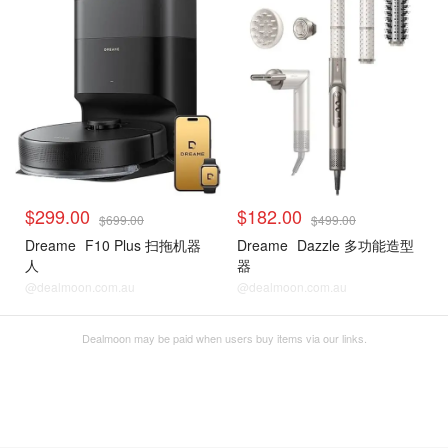
$299.00
$182.00
$699.00
$499.00
Dreame
F10 Plus 扫拖机器
Dreame
Dazzle 多功能造型
人
器
@dealmoon.com.au
@dealmoon.com.au
Dealmoon may be paid when users buy items via our links.