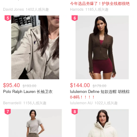
今年选品夯爆了！护肤全线都很绝
David Jones
1402人感兴趣
Harrods
1185人感兴趣
5
6
$95.40
$144.00
$193.00
$179.00
Polo Ralph Lauren 长袖卫衣
lululemon Define 短款连帽 胡桃棕
0-8码！！！！
Bernardelli
1156人感兴趣
lululemon AU
1022人感兴趣
7
8