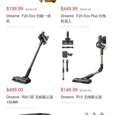
$199.99
$449.99
$599.00
$899.00
Dreame
F20 Eco 扫吸一体
Dreame
F20 Eco Plus 扫拖
机
机器人
@dealmoon.com.au
@dealmoon.com.au
$499.00
$149.99
$399.00
Dreame
R20 SE 无线吸尘器
Dreame
R10 无绳吸尘器
150AW
@dealmoon.com.au
@dealmoon.com.au