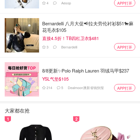
和高塔的时候会特别难。连不上甚至要全拆了重新搭，极其
4
Aesop
APP打开
绝望。😞
我当时是差不多对齐的，使了一些力气，掉落了几块，但是
Bernardelli 八月大促📢拉夫劳伦衬衫$51🐎麻
最终还是连接上了。
花毛衣$105
直接4.5折！TB四杠卫衣$481
3
Bernardelli
APP打开
8/8更新✨Polo Ralph Lauren 羽绒马甲$237
YSL气垫$105
214
5
Dealmoon澳新省钱快报
APP打开
大家都在抢
1
2