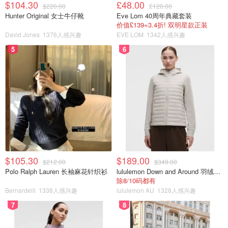
$104.30
£48.00
$220.00
£120.00
Hunter Original 女士牛仔靴
Eve Lom 40周年典藏套装
价值£139=3.4折! 双明星款正装
David Jones
1376人感兴趣
EVE LOM
1342人感兴趣
5
6
$105.30
$189.00
$212.00
$349.00
Polo Ralph Lauren 长袖麻花针织衫
lululemon Down and Around 羽绒夹克
除8/10码都有
Bernardelli
1338人感兴趣
lululemon AU
1328人感兴趣
7
8