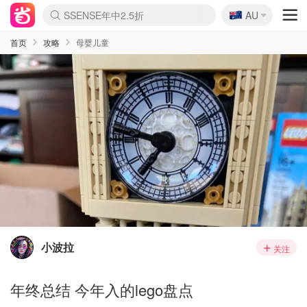
🇦🇺
SSENSE年中2.5折
AU
lululemon折扣上新
Sasa美妆护肤3.5折
FreshBeauty好价汇总
Cettire降价+叠9折
WWS Coles超市实拍
viagogo二手票捡漏
Myer超级周末
The Outnet奢牌1折起
David Jones 3折起
Flannels大牌1折
Perfumes Club护肤1折
AMIRO面罩$251
Amazon折扣汇总
eToro入金$200送$50
Amazon数码好物
ICONIC本周7.5折
ThedoubleF高奢地板价
Moose Knuckles 6折
丝芙兰5折起
EUFY摄像头$98
Selenichast首饰2折
Trip机票酒店促销
YSL送5件彩妆礼
Amazon家居好物
Amazon美妆护肤
雅漾大喷$8
过敏原检测盒$33
伊索独家赠50ml沐浴露
科颜氏高保湿面霜$29
SEALIFE海洋馆门票6折
丝塔芙大白罐$16
订阅Newsletter送香薰
Cult Beauty 6.8折
Harrods圣诞日历$525
LN-CC奢牌私促3折
d'Alba空姐喷雾$16
EVE LOM套装£56
Bernardelli独家4折
Adore Beauty 6折起
CT圣诞日历
Mytheresa奢品2.7折
Luxury Escapes 9折
Currentbody美容仪$881
MOON Garden Live
Roborock扫地机$649
Tingo Life水杯$24
Valentino官网5折
CR洗护套装$23
修丽可4件套$159
Myer彩妆2件7折
GANNI官网4.5折
Stylevana韩妆4折
Tessabit高奢8.5折
OGX洗发水$11
Amazon阿德莱德次日达
卡诗8.5折+赠礼
Philips Hue灯具8折
首页
攻略
母婴儿童
小波拉
关注
年终总结 今年入的lego盘点