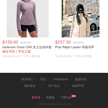
就是这个钟表盘。设计还是很精美的。而且透明零件和表盘
零件特别精致。
$159.00
$237.30
$299.00
$419.00
lululemon Cross Chill 女士运动外套
Polo Ralph Lauren 羽绒马甲
接近半价！罕见力度
lululemon AU
1176人感兴趣
David Jones
1160人感兴趣
联系我们
黑五
InRewards
饭团外卖
隐私条款
用户协议
版权声明
触屏版
电脑版
下载App
2019©dealmoon.com.au