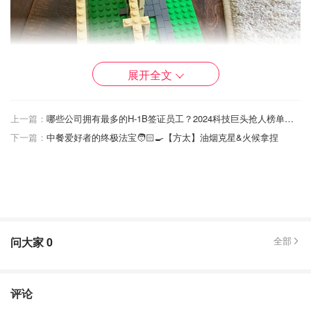
展开全文
上一篇：
哪些公司拥有最多的H-1B签证员工？2024科技巨头抢人榜单曝光📋👨‍💻
下一篇：
中餐爱好者的终极法宝🧑🏻‍🍳【方太】油烟克星&火候拿捏
而且下面的底板是长方形，很大一块的。几乎是搭了底座，
就一层层搭上去。
问大家
0
全部
评论