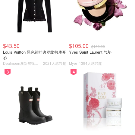
$43.50
$105.00
$150.00
Louis Vuitton 黑色荷叶边罗纹棉质开
Yves Saint Laurent 气垫
衫
Dealmoon澳新省钱快报
2021人感兴趣
Myer
1394人感兴趣
3
4
这张可以看出钟塔和普通的层次的区别--钟塔是高出了很多
层的。钟塔这边就是大本钟了。指针可以动，还有个扭轴，
转动可以改变时针位置。