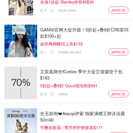
全场1折起 Stanley拎拎杯$36
4
David Jones
APP打开
GANNI官网大促升级！5折起+叠9折💥明星同
款$100+起
🎀经典蝴蝶结上衣$132
1
GANNI UK (AU)
APP打开
又双叒降价❗️Cettire 季中大促⏰珑骧饺子包
$183
3折起+叠9折 Gucci面包鞋$991
8
Cettire
APP打开
史无前例❤️Aesop伊索 独家满赠王牌沐浴露
50ml🛀
难度大的是钟塔那里。如果一开始对的不齐，后面连接转轴
可叠加套装✅香芹籽护肤套装$171