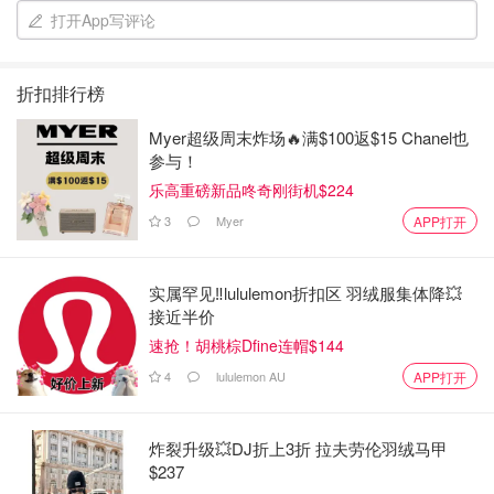
打开App写评论
折扣排行榜
Myer超级周末炸场🔥满$100返$15 Chanel也
参与！
乐高重磅新品咚奇刚街机$224
3
Myer
APP打开
实属罕见‼️lululemon折扣区 羽绒服集体降💥
接近半价
速抢！胡桃棕Dfine连帽$144
4
lululemon AU
APP打开
炸裂升级💥DJ折上3折 拉夫劳伦羽绒马甲
$237