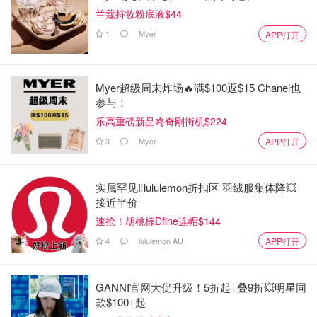
兰蔻持妆粉底液$44
1
Myer
APP打开
Myer超级周末炸场🔥满$100返$15 Chanel也
参与！
乐高重磅新品咚奇刚街机$224
3
Myer
APP打开
实属罕见‼️lululemon折扣区 羽绒服集体降💥
接近半价
速抢！胡桃棕Dfine连帽$144
4
lululemon AU
APP打开
在西班牙当地曾流传这样一句话，“
世界上最不幸的人，就
是生于格拉纳达的盲人。
”而这个美景收割机的小镇，
离你
只有3小时飞机的距离
。
GANNI官网大促升级！5折起+叠9折💥明星同
款$100+起