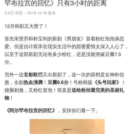
罕布拉宫的回忆》只有3小时的距离
3.4万 浏览
2018-12-18 发布
12月韩剧又大势了！
首先宋慧乔和朴宝剑的新剧《男朋友》冒着粉红泡泡谈恋
爱。但是估计双宋在现实生活中的甜蜜爱情太深入人心了，
以至于这部新剧无论有多少粉红，还是没能突破豆瓣7.5
分。
另外一边
玄彬欧巴
又出新剧了，这一次的搭档是女神朴信
惠，全剧
热血沸腾
！
豆瓣8.6分
！号称韩版
《头号玩家》
！
烧脑刺激，又粉红冒泡！简直是
送给粉丝最完美的圣诞礼
物
！
《阿尔罕布拉宫的回忆》
，安排你们看一下。