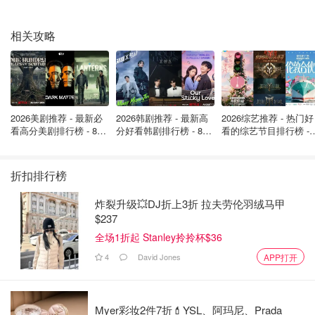
拉宫背景也设定在这里。所有的冒险，都在
“宫殿之城”
和
“世界奇迹”
的西班牙格拉纳达发生。画面唯美到流泪，剧情
相关攻略
刺激到烧脑，
就连不玩游戏的妹子也转身就去买了暴雪
。
2026美剧推荐 - 最新必
2026韩剧推荐 - 最新高
2026综艺推荐 - 热门好
看高分美剧排行榜 - 8月
分好看韩剧排行榜 - 8月
看的综艺节目排行榜 - 
最新: 《​​足球教练 》第
最新：丁海寅《我的荒
月最新:《​​伦敦合伙人
四季回归！
糖恋爱 》上线❣️
回归啦
折扣排行榜
炸裂升级💥DJ折上3折 拉夫劳伦羽绒马甲
$237
全场1折起 Stanley拎拎杯$36
4
David Jones
APP打开
Myer彩妆2件7折💄YSL、阿玛尼、Prada