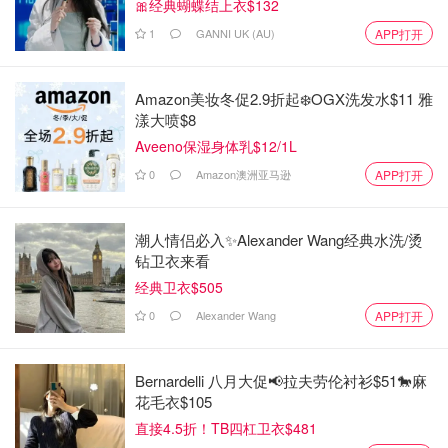
🎀经典蝴蝶结上衣$132
1
GANNI UK (AU)
APP打开
Amazon美妆冬促2.9折起❄️OGX洗发水$11 雅
漾大喷$8
Aveeno保湿身体乳$12/1L
0
Amazon澳洲亚马逊
APP打开
潮人情侣必入✨Alexander Wang经典水洗/烫
钻卫衣来看
经典卫衣$505
0
Alexander Wang
APP打开
Bernardelli 八月大促📢拉夫劳伦衬衫$51🐎麻
花毛衣$105
直接4.5折！TB四杠卫衣$481
等这剧播完，格拉纳达肯定又火了。这个位于西班牙南部，