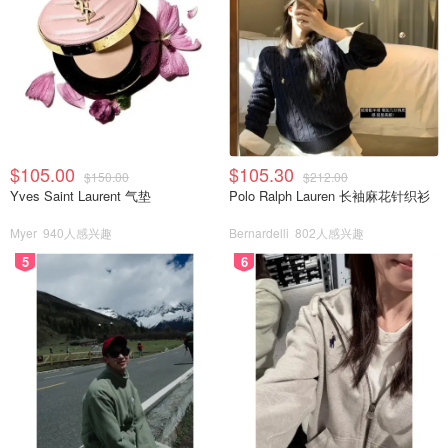
$105.00
$105.30
$150.00
$212.00
Yves Saint Laurent 气垫
Polo Ralph Lauren 长袖麻花针织衫
Myer
940人感兴趣
Bernardelli
802人感兴趣
5
6
你可以体验到浓郁的阿拉伯风情，也有基督徒的人文特色，
历史的风尘早已被海纳百川的古老城镇掩盖，留下的是闪着
金光的荣耀。就像雨果曾说的：
“没有一个城市，像格拉纳
达那样，带着优雅和微笑，带着闪烁的东方魅力，在明净的
苍穹下铺展。”