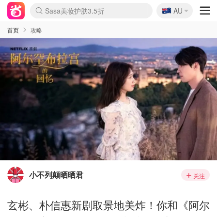
🇦🇺
Sasa美妆护肤3.5折
AU
lululemon折扣上新
SSENSE年中2.5折
FreshBeauty好价汇总
Cettire降价+叠9折
WWS Coles超市实拍
viagogo二手票捡漏
Myer超级周末
The Outnet奢牌1折起
David Jones 3折起
Flannels大牌1折
Perfumes Club护肤1折
AMIRO面罩$251
Amazon折扣汇总
eToro入金$200送$50
Amazon数码好物
ICONIC本周7.5折
ThedoubleF高奢地板价
Moose Knuckles 6折
丝芙兰5折起
EUFY摄像头$98
Selenichast首饰2折
Trip机票酒店促销
YSL送5件彩妆礼
Amazon家居好物
Amazon美妆护肤
雅漾大喷$8
过敏原检测盒$33
伊索独家赠50ml沐浴露
科颜氏高保湿面霜$29
SEALIFE海洋馆门票6折
丝塔芙大白罐$16
订阅Newsletter送香薰
Cult Beauty 6.8折
Harrods圣诞日历$525
LN-CC奢牌私促3折
d'Alba空姐喷雾$16
EVE LOM套装£56
Bernardelli独家4折
Adore Beauty 6折起
CT圣诞日历
Mytheresa奢品2.7折
Luxury Escapes 9折
Currentbody美容仪$881
MOON Garden Live
Roborock扫地机$649
Tingo Life水杯$24
Valentino官网5折
CR洗护套装$23
修丽可4件套$159
Myer彩妆2件7折
GANNI官网4.5折
Stylevana韩妆4折
Tessabit高奢8.5折
OGX洗发水$11
Amazon阿德莱德次日达
卡诗8.5折+赠礼
Philips Hue灯具8折
首页
攻略
小不列颠晒晒君
关注
玄彬、朴信惠新剧取景地美炸！你和《阿尔