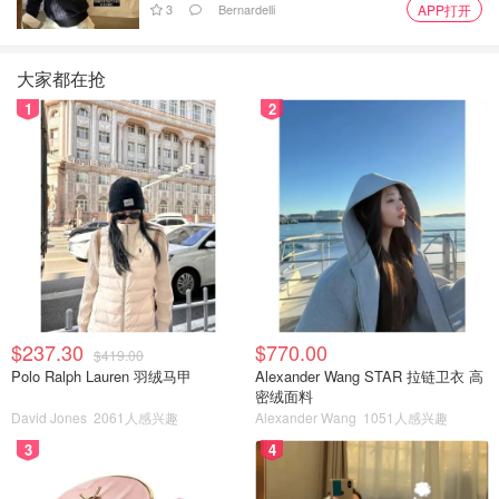
3
Bernardelli
APP打开
西班牙语中叫做“石榴”的城市，它有棕榈，有阳光，有大
海，还有雪山。趁着粉丝们还没前仆后继，童靴们快快
收藏
大家都在抢
本攻略
，旅行计划做起来啦！
1
2
格拉纳达历史
格拉纳达是西班牙安达卢西亚自治区的省会，位于内华达山
脉和达罗河、赫尼尔河汇合处。既有山川，又有大海，城市
风貌多元，曾经是摩尔人的聚集地，著名的摩尔人皇宫阿尔
罕布拉宫就建在这里。城市融汇了穆斯林、犹太教、基督教
历史遗迹，
见证了多文化、多种族和多肤色最后的融合共
生。
$237.30
$770.00
$419.00
Polo Ralph Lauren 羽绒马甲
Alexander Wang STAR 拉链卫衣 高
密绒面料
David Jones
2061人感兴趣
Alexander Wang
1051人感兴趣
3
4