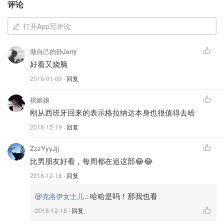
评论
打开App写评论
做自己的孙Jerry
好看又烧脑
2019-01-09
· 回复
祺娘娘
刚从西班牙回来的表示格拉纳达本身也很值得去哈
2018-12-19
· 回复
这部剧讲的是
游戏故事
，电子游戏公司代表玄彬欧巴真身进
入游戏世界，与女主朴信惠还有游戏开发者朴灿烈卷入了奇
ZzzYyyJjj
比男朋友好看，每周都在追这部😂😂
妙的事件当中。该剧由《秘密森林》导演执导，《九回时间
旅行》、《W-两个世界》作者担任编剧。该剧在开播之前
2018-12-18
· 回复
就已经掀起了粉丝的声浪。
:
哈哈是吗！那我也看
@克洛伊女士儿
不同于电影《头号玩家》的游戏迷世界观，这部剧取景地设
2018-12-18
· 回复
定在
西班牙格拉纳达（Granada）
，并将剧中游戏阿尔罕布