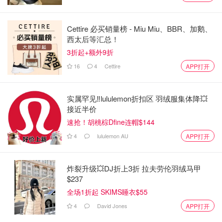
了然，当你处于排卵期时，测试仪就会显示笑脸，否则即为
空白。打破了以往读排卵试纸隐隐约约究竟是几条线的尴
Cettire 必买销量榜 - Miu Miu、BBR、加鹅、
尬。当然，这个产品的缺点就是比同类产品更加昂贵，平均
西太后等汇总！
每次的测量成本是$1+。
3折起+额外9折
16
4
Cettire
APP打开
c
实属罕见‼️lululemon折扣区 羽绒服集体降💥
Clearblue Digital Ovulation Predictor Kit,
接近半价
featuring Ovulation Test with digital results, 20
速抢！胡桃棕Dfine连帽$144
Digital Ovulation Tests, packaging may vary:
$48.99
购买
Amazon.ca: Health &amp; Personal Care
4
lululemon AU
APP打开
高级版还扩宽了排卵期的日子范围，让你增加努力机会，当
炸裂升级💥DJ折上3折 拉夫劳伦羽绒马甲
然成本也更贵些。闪着的笑脸代表好机会、固定的笑脸表示
$237
最佳时候，空白圆圈表示时机未到。
全场1折起 SKIMS睡衣$55
4
David Jones
APP打开