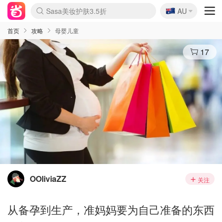
🇦🇺
Sasa美妆护肤3.5折
AU
lululemon折扣上新
SSENSE年中2.5折
FreshBeauty好价汇总
Cettire降价+叠9折
WWS Coles超市实拍
viagogo二手票捡漏
Myer折扣汇总
The Outnet奢牌1折起
David Jones 3折起
Flannels大牌1折
Perfumes Club护肤1折
AMIRO面罩$251
Amazon折扣汇总
Amazon数码好物
ThedoubleF高奢地板价
Moose Knuckles 6折
EUFY摄像头$98
Selenichast首饰2折
悉尼-墨尔本机票$29
Amazon家居好物
Amazon美妆护肤
雅漾大喷$8
过敏原检测盒$33
科颜氏高保湿面霜$29
SEALIFE海洋馆门票6折
丝塔芙大白罐$16
订阅Newsletter送香薰
Harrods圣诞日历$525
LN-CC奢牌私促
d'Alba空姐喷雾$16
EVE LOM套装£56
Bernardelli独家4折
Adore Beauty 6折起
Mytheresa奢品2.7折
Currentbody美容仪$881
MOON Garden Live
CR洗护套装$23
GANNI官网4.5折
Stylevana韩妆4折
Tessabit高奢8.5折
OGX洗发水$11
Amazon阿德莱德次日达
卡诗8.5折+赠礼
Philips Hue灯具8折
La Mer送8件礼值$529
始祖鸟 石头岛 8折
雅诗兰黛7.5折+赠礼
祖玛珑赠5件礼
惊❗️修丽可赠42ml精华
Loewe/BBR高奢8折
黑五价❗阿玛尼全场8折
Crocs洞洞鞋$36
A王情侣卫衣推荐
三星4K智能电视$664
倩碧7.5折+赠$110礼
Bobbi Brown 8折+赠礼
M.A.C 7.5折+赠彩妆套装
首页
攻略
母婴儿童
17
OOliviaZZ
关注
从备孕到生产，准妈妈要为自己准备的东西