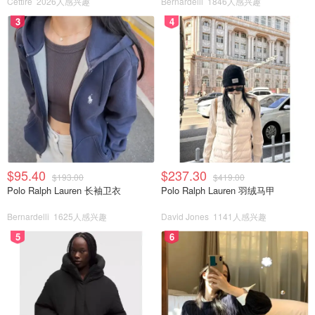
Cettire
2026人感兴趣
Bernardelli
1846人感兴趣
3
4
Easy@Home排卵试纸则是Amazon同类产品的销量冠军，
这种传统的备孕试纸非常划算，每次测试成本只需要$0.25
左右。下面这个套装包括50个排卵试纸以及20个验孕试
纸，超级划算。
$95.40
$237.30
$193.00
$419.00
Polo Ralph Lauren 长袖卫衣
Polo Ralph Lauren 羽绒马甲
Bernardelli
1625人感兴趣
David Jones
1141人感兴趣
c
5
6
Easy@Home 50 Ovulation &amp; 20
Pregnancy Test Strips Kit-Reliable Ovulation
Predictor Kit(50 LH+20 HCG): Amazon.ca:
$29.95
购买
Health &amp; Personal Care