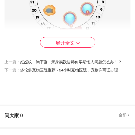
展开全文
（图片转自BabyHopes，版权属于原作者）
当希望宝宝来临成为计划内的事情时，很多准妈们就会开始
上一篇：
妊娠纹，胸下垂...亲身实践告诉你孕期恼人问题怎么办！？
关注自己的排卵周期。一般来说，用排卵试纸测试自己的排
下一篇：
多伦多宠物医院推荐 - 24小时宠物医院，宠物许可证办理
卵期，并在排卵期附近受孕，会大大增加怀孕的几率。
Clearblue Digital Ovulation Test
问大家
0
全部