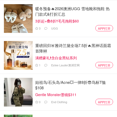
暖冬预备🔥2026澳洲UGG 雪地靴和拖鞋 热
门款式&打折汇总
3折起+叠8折‼️毛毛拖鞋$60
3
UGG
APP打开
重磅回归🚨雅诗兰黛全场7.5折🔥黑神话面霜
首降🆕
满赠豪礼❗含白金黑钻系列
1
Estee Lauder澳洲官网
APP打开
始祖鸟/石头岛/Acne💥一律8折😎鸟标T恤
$108
Gentle Monster墨镜$311
0
End Clothing
APP打开