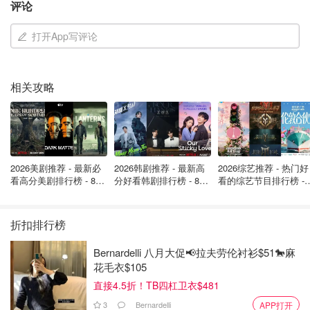
评论
打开App写评论
相关攻略
2026美剧推荐 - 最新必
2026韩剧推荐 - 最新高
2026综艺推荐 - 热门好
看高分美剧排行榜 - 8月
分好看韩剧排行榜 - 8月
看的综艺节目排行榜 - 
最新: 《​​足球教练 》第
最新：丁海寅《我的荒
月最新:《​​伦敦合伙人
四季回归！
糖恋爱 》上线❣️
回归啦
折扣排行榜
Bernardelli 八月大促📢拉夫劳伦衬衫$51🐎麻
花毛衣$105
直接4.5折！TB四杠卫衣$481
Clearblue 号称妇产科医生#1推荐品牌，它的电子排卵测试
3
Bernardelli
APP打开
棒包含一支读数仪以及N个一次性的测试棒，读数结果一目