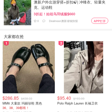
澳新户外出游穿搭+折扣🍃| 冲锋衣、轻量夹
克、运动鞋
c
3折起！始祖鸟羽绒服$660
Clearblue Advanced Digital Ovulation Test, 20
Ovulation Tests: Amazon.ca: Health &amp;
0
Dealmoon澳新省钱快报
APP打开
Personal Care
$83.49
购买
大家都在抢
1
2
Easy@Home Ovulation Test Strips
$286.85
$95.40
$438.33
$193.00
MM6 大童款 玛丽珍鞋 黑色
Polo Ralph Lauren 长袖卫衣
36、38、39都有！