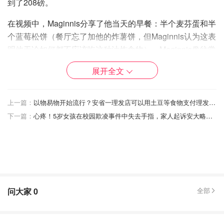
到了208磅。
在视频中，Maginnis分享了他当天的早餐：半个麦芬蛋和半
个蓝莓松饼（餐厅忘了加他的炸薯饼，但Maginnis认为这表
明他无论如何都不应该吃这种油炸食物）。Maginnis像往常
一样，把另一半重新加热后吃了，作为另一餐或他的早餐。
展开全文
Maginnis在两餐之间不吃零食，把麦当劳的饮料换成水。
上一篇：
以物易物开始流行？安省一理发店可以用土豆等食物支付理发费用！
下一篇：
心疼！5岁女孩在校园欺凌事件中失去手指，家人起诉安大略省汉密尔顿教育局！
问大家
0
全部