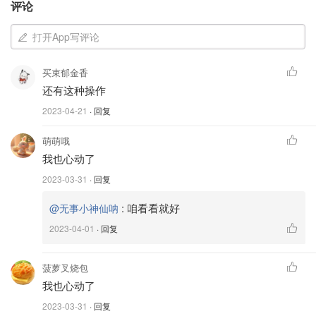
评论
打开App写评论
买束郁金香
还有这种操作
2023-04-21
· 回复
萌萌哦
我也心动了
图片来自tiktok截图，版权属原作者
2023-03-31
· 回复
:
咱看看就好
@无事小神仙呐
第36天对Maginnis来说也是一个重要的日子，原因不仅仅
2023-04-01
· 回复
是要踩在秤上。他被邀请到一家真正的麦当劳的生产线后
面，制作他自己的三明治。尽管他还不确定自己要做什么，
菠萝叉烧包
但Maginnis建议用鱼鱼排做巨无霸。
我也心动了
他的体重每天都在波动，但Maginnis说，他预计减少的份量
2023-03-31
· 回复