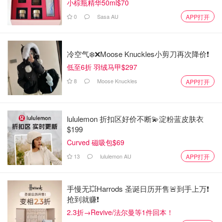
小棕瓶精华50ml$70
Maginnis说，他已经与几位心脏病专家讨论了他的新饮食，
0
Sasa AU
APP打开
有些人 "喜欢"，有些人 "讨厌"。
他鼓励反对他的麦当劳饮食的人在TikTok上关注他的饮食，
冷空气❄️❌️Moose Knuckles小剪刀再次降价❗️
自己看结果。
低至6折 羽绒马甲$297
8
Moose Knuckles
APP打开
lululemon 折扣区好价不断💫淀粉蓝皮肤衣
$199
Curved 磁吸包$69
13
lululemon AU
APP打开
手慢无💥Harrods 圣诞日历开售🚨到手上万❗️
抢到就赚❗️
2.3折→Revive/法尔曼等1件回本！