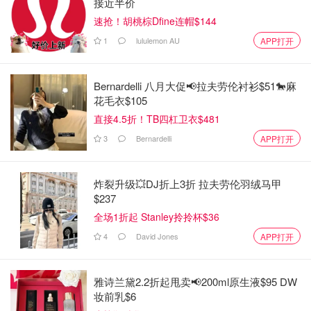
接近半价
速抢！胡桃棕Dfine连帽$144
1
lululemon AU
APP打开
Bernardelli 八月大促📢拉夫劳伦衬衫$51🐎麻
花毛衣$105
直接4.5折！TB四杠卫衣$481
3
Bernardelli
APP打开
炸裂升级💥DJ折上3折 拉夫劳伦羽绒马甲
图片来自新闻截图，版权属原作者
$237
全场1折起 Stanley拎拎杯$36
虽然他没有确凿的证据证明这种饮食方法是有效的，除了声
4
David Jones
APP打开
称体重计的读数在大多数日子里减少了，但Maginnis已经享
受了作为分享挑战的一部分而产生的名气。在第10天，他甚
至出现在电视节目中，与Carson Daly和Sheinelle Jones讨
雅诗兰黛2.2折起甩卖📢200ml原生液$95 DW
论他的减肥。
妆前乳$6