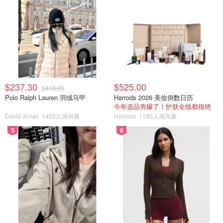
在这30天结束时，Spurlock体重增加了近25磅，胆固醇大
大增加，并经历了近乎肝衰竭。
来源：
globalnews
封面：tiktok截图，版权属原作者
【减肥懒人包】关于减肥，你需要知
道的都在这里了！
$237.30
$525.00
$419.00
Polo Ralph Lauren 羽绒马甲
Harrods 2026 美妆倒数日历
CherryGe
6235
8
今年选品夯爆了！护肤全线都很绝
David Jones
1402人感兴趣
Harrods
1185人感兴趣
5
6
亲身经历体验｜7大减肥法大全｜扔掉
伤身网红减肥法，选一种适合你自己
的减肥法
DeeLeeDee
1.1w
7
大鱼大肉黄油培根，生酮饮食真能减
肥？一篇看懂，少交智商税！