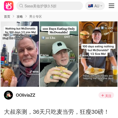
🇦🇺
Sasa美妆护肤3.5折
AU
lululemon折扣上新
SSENSE年中3折
FreshBeauty好价汇总
Cettire降价+叠9折
Farfetch折上8折
WWS Coles超市实拍
viagogo二手票捡漏
Myer清仓1折起
The Outnet奢牌1折起
David Jones 3折起
Flannels大牌1折
Perfumes Club护肤1折
AMIRO返校季6.2折
Oweek抽奖送Airpods
Amazon折扣汇总
eToro入金$200送$50
Amazon数码好物
ICONIC本周7.5折
ThedoubleF高奢地板价
Moose Knuckles 6折
丝芙兰5折起
EUFY官网3.7折起
Selenichast首饰2折
Trip机票酒店促销
YSL送5件彩妆礼
Amazon家居好物
BIGBANG巡演开票
David Jones时尚3折
Amazon美妆护肤
雅漾大喷$8
过敏原检测盒$33
伊索独家赠50ml沐浴露
科颜氏清仓3折
SEALIFE海洋馆门票6折
丝塔芙大白罐$16
订阅Newsletter送香薰
Cult Beauty 6.8折
Harrods圣诞日历2.3折
LN-CC奢牌私促3折
d'Alba空姐喷雾$16
EVE LOM套装逆天2折
Bernardelli独家4折
Adore Beauty 6折起
CT圣诞日历
Mytheresa奢品2.7折
Luxury Escapes 9折
Currentbody美容仪9折
MOON Garden Live
ALLSAINTS美衣3折
Roborock扫地机3.7折
Tingo Life水杯$24
Valentino官网5折
CR洗发护发6.3折
首页
攻略
男士专区
OOliviaZZ
关注
大叔亲测，36天只吃麦当劳，狂瘦30磅！