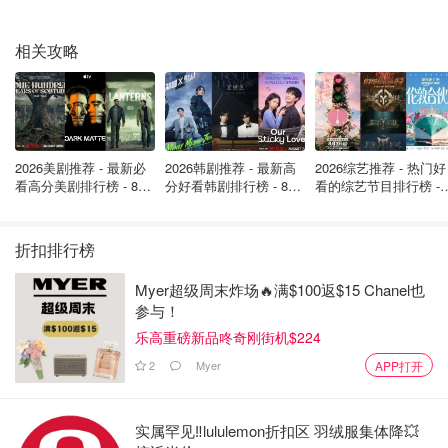
将使他每天的体重下降半磅左右。
相关攻略
他声称，他没有得到麦当劳的赞助，但他选择了这家快餐
店，因为他的姓氏Maginnis过去曾为他赢得了 "巨无霸 "的
绰号。
星期一，也就是第35天，Maginnis招募他的妻子Melody加
2026美剧推荐 - 最新必
2026韩剧推荐 - 最新高
2026综艺推荐 - 热门好
入他100天挑战的其余部分。这个决定是由Maginnis页面上
看高分美剧排行榜 - 8月
分好看韩剧排行榜 - 8月
看的综艺节目排行榜 - 
的许多评论所刺激的，这些评论说，半份麦当劳的饮食可能
最新: 《​​足球教练 》第
最新：丁海寅《我的荒
月最新:《​​伦敦合伙人
四季回归！
糖恋爱 》上线❣️
回归啦
只对他减肥有效，因为他是个男人。
折扣排行榜
"对于你们所有一直在关注说，'你是一个男人，你不明白这
Myer超级周末炸场🔥满$100返$15 Chanel也
是否对一个女人有用'--你猜怎么着？"他在视频中说："我的
参与！
妻子，Melody，将加入我们这个旅程的最后60天。"
乐高重磅新品咚奇刚街机$224
"我知道很多女性都说，'这对绝经后的女性有用吗？我不知
2
Myer
APP打开
道，但他一直很有灵感，"Melody谈到她的丈夫时说。
实属罕见‼️lululemon折扣区 羽绒服集体降💥
Maginnis一直在慢慢研究整个麦当劳的菜单。