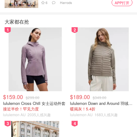
6
Harrods
APP打开
大家都在抢
1
2
图片来自IMDb，版权属原作者
$159.00
$189.00
$299.00
$349.00
lululemon Cross Chill 女士运动外套
lululemon Down and Around 羽绒夹克
接近半价！罕见力度
暖揭灰！5.4折
Maginnis并不是第一个长期只吃麦当劳的人。在2004年获
lululemon AU
2035人感兴趣
lululemon AU
1683人感兴趣
得奥斯卡提名的热门纪录片《Super Size Me》中，当时32
3
4
岁的 Morgan Spurlock在一个月内每天只吃三顿麦当劳。