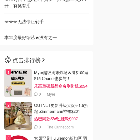
开，有笑有泪
💋💋💋无法停止剁手
本年度最好综艺🔥没有之一
点击排行榜
Myer超级周末炸场🔥满$100返
$15 Chanel也参与！
乐高重磅新品咚奇刚街机$224
0
Myer
OUTNET更新升级大促✨1.5折
起 Zimmermann神裙$201
热巴同款SW过膝靴$207
0
The Outnet.com
实属罕见‼️lululemon折扣区 羽