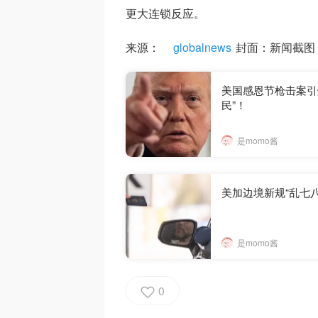
更大连锁反应。
来源：
globalnews
封面：新闻截图
美国感恩节枪击案引
民”！
是momo酱
美加边境新规“乱七
是momo酱
0