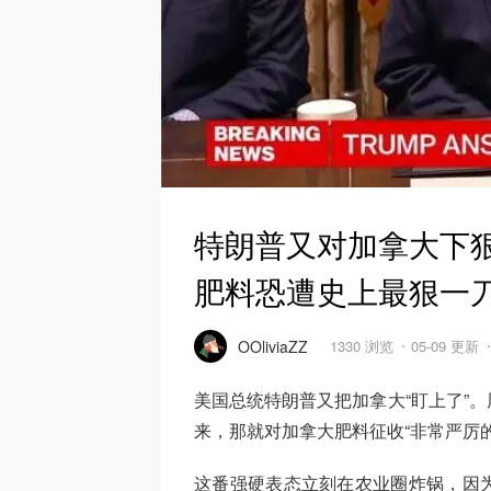
特朗普又对加拿大下狠
肥料恐遭史上最狠一
OOliviaZZ
1330 浏览
05-09 更新
美国总统特朗普又把加拿大“盯上了”
来，那就对加拿大肥料征收“非常严厉
这番强硬表态立刻在农业圈炸锅，因