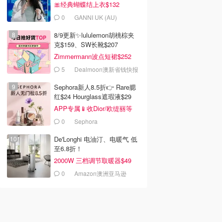
🎀经典蝴蝶结上衣$132
0
GANNI UK (AU)
8/9更新✨lululemon胡桃棕夹
克$159、SW长靴$207
Zimmermann波点短裙$252
5
Dealmoon澳新省钱快报
Sephora新人8.5折👉 Rare腮
红$24 Hourglass遮瑕液$29
APP专属📱收Dior/欧缇丽等
0
Sephora
De'Longhi 电油汀、电暖气 低
至6.8折！
2000W 三档调节取暖器$49
0
Amazon澳洲亚马逊