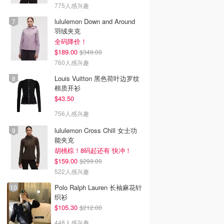
775人感兴趣
lululemon Down and Around
羽绒夹克
全码降价！
$189.00
$349.00
760人感兴趣
Louis Vuitton 黑色荷叶边罗纹
棉质开衫
$43.50
756人感兴趣
lululemon Cross Chill 女士功
能夹克
胡桃棕！8码起还有 快冲！
$159.00
$299.00
522人感兴趣
Polo Ralph Lauren 长袖麻花针
织衫
$105.30
$212.00
448人感兴趣