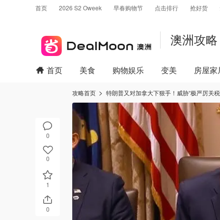
首页
2026 S2 Oweek
早春购物节
点击排行
抢好货
澳洲攻略
首页
美食
购物娱乐
变美
房屋家
攻略首页
特朗普又对加拿大下狠手！威胁“极严厉关税
0
0
1
0