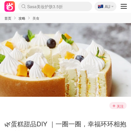
🇦🇺
Sasa美妆护肤3.5折
AU
lululemon折扣上新
SSENSE年中2.5折
FreshBeauty好价汇总
Cettire降价+叠9折
WWS Coles超市实拍
viagogo二手票捡漏
Myer超级周末
The Outnet奢牌1折起
David Jones 3折起
Flannels大牌1折
Perfumes Club护肤1折
AMIRO面罩$251
Amazon折扣汇总
eToro入金$200送$50
Amazon数码好物
ICONIC本周7.5折
ThedoubleF高奢地板价
Moose Knuckles 6折
丝芙兰5折起
EUFY摄像头$98
Selenichast首饰2折
Trip机票酒店促销
YSL送5件彩妆礼
Amazon家居好物
Amazon美妆护肤
雅漾大喷$8
过敏原检测盒$33
伊索独家赠50ml沐浴露
科颜氏高保湿面霜$29
SEALIFE海洋馆门票6折
丝塔芙大白罐$16
订阅Newsletter送香薰
Cult Beauty 6.8折
Harrods圣诞日历$525
LN-CC奢牌私促3折
d'Alba空姐喷雾$16
EVE LOM套装£56
Bernardelli独家4折
Adore Beauty 6折起
CT圣诞日历
Mytheresa奢品2.7折
Luxury Escapes 9折
Currentbody美容仪$881
MOON Garden Live
Roborock扫地机$649
Tingo Life水杯$24
Valentino官网5折
CR洗护套装$23
修丽可4件套$159
Myer彩妆2件7折
GANNI官网4.5折
Stylevana韩妆4折
Tessabit高奢8.5折
OGX洗发水$11
Amazon阿德莱德次日达
卡诗8.5折+赠礼
Philips Hue灯具8折
首页
攻略
美食
关注
🌿蛋糕甜品DIY ｜一圈一圈，幸福环环相抱