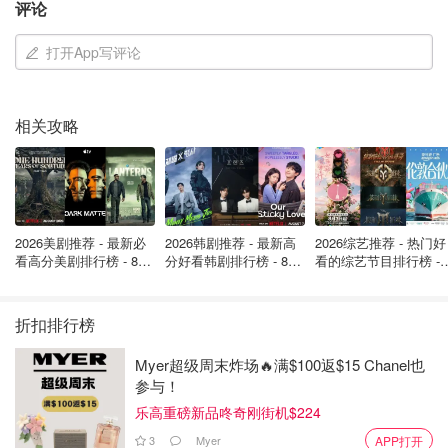
评论
打开App写评论
相关攻略
2026美剧推荐 - 最新必
2026韩剧推荐 - 最新高
2026综艺推荐 - 热门好
看高分美剧排行榜 - 8月
分好看韩剧排行榜 - 8月
看的综艺节目排行榜 - 
最新: 《​​足球教练 》第
最新：丁海寅《我的荒
月最新:《​​伦敦合伙人
四季回归！
糖恋爱 》上线❣️
回归啦
图片来自布拉格之谜，版权归原作者所有
折扣排行榜
这次家里只剩三颗鸡蛋了，就做了三颗鸡蛋配方的年轮蛋
Myer超级周末炸场🔥满$100返$15 Chanel也
糕，层次不够多，更建议用5颗鸡蛋用长方形烤盘，烤出来
参与！
的蛋糕片大块一些，卷起来层次多几层会更好看一些～
乐高重磅新品咚奇刚街机$224
3
Myer
APP打开