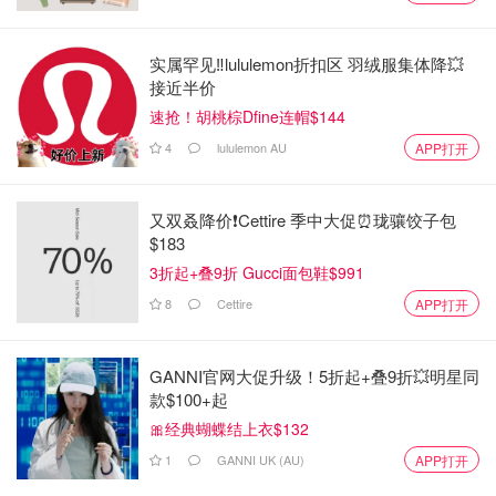
开始吧～
实属罕见‼️lululemon折扣区 羽绒服集体降💥
接近半价
速抢！胡桃棕Dfine连帽$144
4
lululemon AU
APP打开
又双叒降价❗️Cettire 季中大促⏰珑骧饺子包
$183
3折起+叠9折 Gucci面包鞋$991
8
Cettire
APP打开
GANNI官网大促升级！5折起+叠9折💥明星同
款$100+起
🎀经典蝴蝶结上衣$132
1
GANNI UK (AU)
APP打开
图片来自布拉格之谜，版权归原作者所有