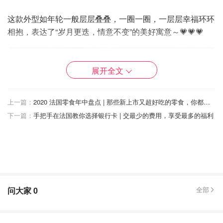
这款外型如年轮一般层层叠叠，一圈一圈，一层层幸福环环
相抱，表达了“岁月更迭，情意不变”的美好寓意～💗💗💗
展开全文
上一篇：
2020 法国零食年中盘点 | 那些新上市又超好吃的零食，你都尝了吗？附链接
下一篇：
手把手在法国教你选择银行卡 | 交最少的费用，享受最多的福利
问大家
0
全部