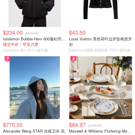
2）蛋白中滴入几滴柠檬汁，用电动打蛋器打发至粗泡加入
一半的细砂糖继续打发至表面出现纹路，倒入剩余的细砂
糖，打发至湿性发泡，提起打蛋器出现大弯勾～
$234.00
$43.50
$429.00
lululemon Bubble-Hem 600蓬松羽绒夹克
Louis Vuitton 黑色荷叶边罗纹棉质开
3）烤箱开始预热310华氏度10分钟左右！❗️接着舀1/3的蛋白
接近半价！罕见力度
衫
到蛋黄糊中，用刮刀以切拌和翻拌手法搅拌均匀，倒入剩余
lululemon AU
547人感兴趣
Dealmoon澳新省钱快报
537人感兴趣
的蛋白中，再翻拌均匀，倒入垫好烘培纸的烤盘中（这里更
7
8
建议用长方形的烤盘）抹平表面震几下，送入预热好的烤箱
310华氏度20分钟，转320华氏度7分钟左右，出炉后从烤盘
中取出，放在烤架上放凉备用！
$770.00
$84.97
$169.95
Alexander Wang STAR 拉链卫衣 高
Maxwell & Williams Fluttering Meadow 12件餐具套装