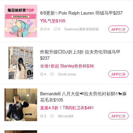
🌿配方：
8/8更新✨Polo Ralph Lauren 羽绒马甲$237
鸡蛋3颗、牛奶50毫升、低筋面粉55克、玉米油40克、细砂
YSL气垫$105
糖45克、几滴柠檬汁和香草精
214
5
Dealmoon澳新省钱快报
APP打开
炸裂升级💥DJ折上3折 拉夫劳伦羽绒马甲
$237
全场1折起 Stanley拎拎杯$36
4
David Jones
APP打开
Bernardelli 八月大促📢拉夫劳伦衬衫$51🐎麻
花毛衣$105
直接4.5折！TB四杠卫衣$481
3
Bernardelli
APP打开