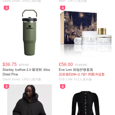
David Jones
2056人感兴趣
Myer
1281人感兴趣
3
4
$36.75
£56.00
$70.00
£140.00
Stanley Iceflow 2.0 吸管杯 30oz
Eve Lom 卸妆护肤套装
Dried Pine
总价值£206=2.7折! 闭眼冲这套
David Jones
1263人感兴趣
EVE LOM
812人感兴趣
5
6
图片来自布拉格之谜，版权归原作者所有