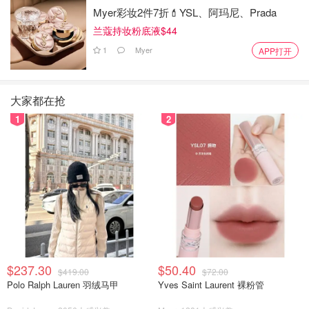
Myer彩妆2件7折💄YSL、阿玛尼、Prada
兰蔻持妆粉底液$44
1
Myer
APP打开
大家都在抢
1
2
图片来自布拉格之谜，版权归原作者所有
🌿做法：
1）玉米油放入微波炉加热40秒，接着过筛加入低筋面粉，
一起搅拌均匀，接着加入牛奶一起搅拌均匀，接着加入三颗
$237.30
$50.40
$419.00
$72.00
蛋黄（蛋白倒入无水无油的容器中备用！）一起搅拌均匀，
Polo Ralph Lauren 羽绒马甲
Yves Saint Laurent 裸粉管
滴入几滴香草精一起搅拌均匀，蛋黄糊就完成了～