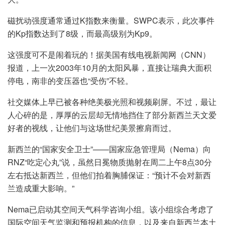
磁扰动强度通常通过K指数来衡量。SWPC表示，此次事件
的Kp指数达到了8级，而最高级别为Kp9。
这强度可不是闹着玩的！据美国有线电视新闻网（CNN）
报道，上一次2003年10月的太阳风暴，直接让瑞典大面积
停电，南非的变压器也“受伤”不轻。
社交媒体上早已被各种绝美极光照和视频刷屏。不过，最让
人心碎的是，厚厚的云层却无情地挡住了部分新西兰天文爱
好者的视线，让他们与这场世纪美景擦肩而过。
新西兰的“国家安全卫士”——国家应急管理局（Nema）向
RNZ“吃定心丸”说，虽然日冕物质抛射在周二上午8点30分
左右抵达新西兰，但他们拍着胸脯保证：“预计不会对新西
兰造成重大影响。”
Nema已启动其空间天气科学咨询小组。该小组综合考虑了
国际空间天气监测和预报机构的信息，以及来自新西兰本土