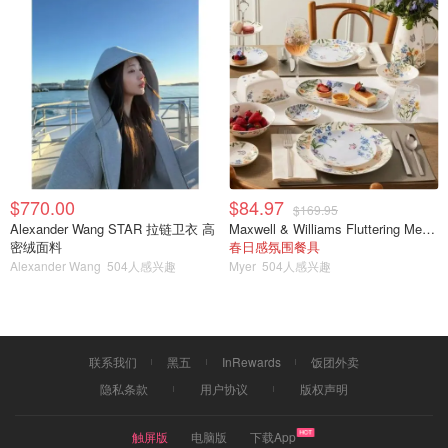
$770.00
$84.97
$169.95
Alexander Wang STAR 拉链卫衣 高
Maxwell & Williams Fluttering Meadow 12件餐具套装
密绒面料
春日感氛围餐具
Alexander Wang
504人感兴趣
Myer
504人感兴趣
联系我们
黑五
InRewards
饭团外卖
隐私条款
用户协议
版权声明
触屏版
电脑版
下载App