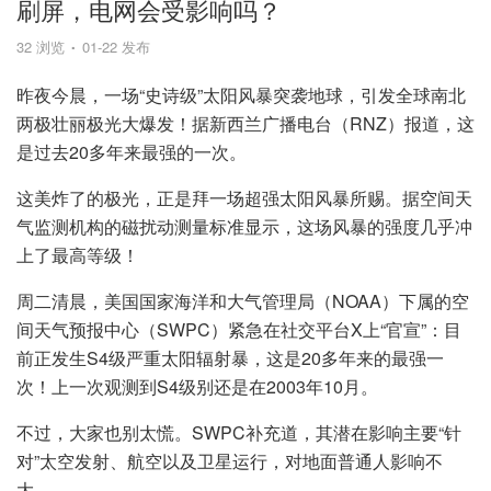
刷屏，电网会受影响吗？
32 浏览
01-22 发布
昨夜今晨，一场“史诗级”太阳风暴突袭地球，引发全球南北
两极壮丽极光大爆发！据新西兰广播电台（RNZ）报道，这
是过去20多年来最强的一次。
这美炸了的极光，正是拜一场超强太阳风暴所赐。据空间天
气监测机构的磁扰动测量标准显示，这场风暴的强度几乎冲
上了最高等级！
周二清晨，美国国家海洋和大气管理局（NOAA）下属的空
间天气预报中心（SWPC）紧急在社交平台X上“官宣”：目
前正发生S4级严重太阳辐射暴，这是20多年来的最强一
次！上一次观测到S4级别还是在2003年10月。
不过，大家也别太慌。SWPC补充道，其潜在影响主要“针
对”太空发射、航空以及卫星运行，对地面普通人影响不
大。