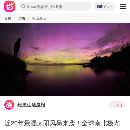
🇦🇺
Sasa美妆护肤3.5折
AU
lululemon折扣上新
SSENSE年中2.5折
FreshBeauty好价汇总
Cettire降价+叠9折
WWS Coles超市实拍
viagogo二手票捡漏
Myer超级周末
The Outnet奢牌1折起
David Jones 3折起
Flannels大牌1折
Perfumes Club护肤1折
AMIRO面罩$251
Amazon折扣汇总
eToro入金$200送$50
Amazon数码好物
ICONIC本周7.5折
ThedoubleF高奢地板价
Moose Knuckles 6折
丝芙兰5折起
EUFY摄像头$98
Selenichast首饰2折
Trip机票酒店促销
YSL送5件彩妆礼
Amazon家居好物
Amazon美妆护肤
雅漾大喷$8
过敏原检测盒$33
伊索独家赠50ml沐浴露
科颜氏高保湿面霜$29
SEALIFE海洋馆门票6折
丝塔芙大白罐$16
订阅Newsletter送香薰
Cult Beauty 6.8折
Harrods圣诞日历$525
LN-CC奢牌私促3折
d'Alba空姐喷雾$16
EVE LOM套装£56
Bernardelli独家4折
Adore Beauty 6折起
CT圣诞日历
Mytheresa奢品2.7折
Luxury Escapes 9折
Currentbody美容仪$881
MOON Garden Live
Roborock扫地机$649
Tingo Life水杯$24
Valentino官网5折
CR洗护套装$23
修丽可4件套$159
Myer彩妆2件7折
GANNI官网4.5折
Stylevana韩妆4折
Tessabit高奢8.5折
OGX洗发水$11
Amazon阿德莱德次日达
卡诗8.5折+赠礼
Philips Hue灯具8折
首页
攻略
校园生活
纽澳生活速报
关注
近20年最强太阳风暴来袭！全球南北极光