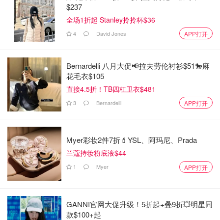
$237
全场1折起 Stanley拎拎杯$36
4
David Jones
APP打开
Bernardelli 八月大促📢拉夫劳伦衬衫$51🐎麻
花毛衣$105
直接4.5折！TB四杠卫衣$481
3
Bernardelli
APP打开
Myer彩妆2件7折💄YSL、阿玛尼、Prada
兰蔻持妆粉底液$44
1
Myer
APP打开
GANNI官网大促升级！5折起+叠9折💥明星同
款$100+起