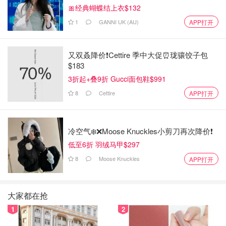
🎀经典蝴蝶结上衣$132
1
GANNI UK (AU)
APP打开
又双叒降价❗️Cettire 季中大促⏰珑骧饺子包
$183
3折起+叠9折 Gucci面包鞋$991
8
Cettire
APP打开
冷空气❄️❌️Moose Knuckles小剪刀再次降价❗️
低至6折 羽绒马甲$297
8
Moose Knuckles
APP打开
大家都在抢
1
2