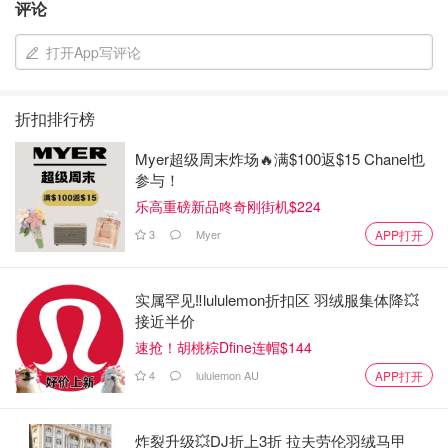
评论
打开App写评论
折扣排行榜
Myer超级周末炸场🔥满$100返$15 Chanel也
参与！
乐高重磅新品咚奇刚街机$224
3
Myer
APP打开
实属罕见‼️lululemon折扣区 羽绒服集体降💥
接近半价
速抢！胡桃棕Dfine连帽$144
4
lululemon AU
APP打开
炸裂升级💥DJ折上3折 拉夫劳伦羽绒马甲