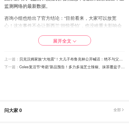
监测网络的最新数据。
咨询小组也给出了官方结论：“目前看来，大家可以放宽
心！这次事件不会让新西兰‘担惊受怕’，也没啥重大影响会
发生。” Nema和新西兰国家电网公司（Transpower）表示
会持续“盯紧”事态发展，确保万无一失。
展开全文
截至目前，Transpower尚未就夜间电网是否受影响发布进
上一篇：
贝克汉姆家族“大地震”！大儿子布鲁克林公开喊话：绝不与父母和解！
一步通报。
下一篇：
Coles复活节“奇葩”新品预告！多力多滋芝士辣椒、抹茶覆盆子口味将成2026年主打
保存图片后VX扫一扫，或点击复制
DealmoonNz
添加快报小编微信
全网特价信息、新西兰资讯全面知
问大家
0
全部