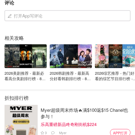
桑托斯 (Santos)
：上涨1.26%
评论
伍德赛德能源 (Woodside Energy)
：上涨2.18%（此
打开App写评论
前受热带气旋影响中断的LNG装船作业已恢复）
此外，澳洲总理阿尔巴尼斯政府宣布未来三个月燃油税减
相关攻略
半，提振了下游零售商：
Viva Energy
：上涨2.01%
Ampol
：上涨0.62%
2026美剧推荐 - 最新必
2026韩剧推荐 - 最新高
2026综艺推荐 - 热门好
看高分美剧排行榜 - 8月
分好看韩剧排行榜 - 8月
看的综艺节目排行榜 - 
铝价也因中东两家生产商疑似遭袭的消息而大涨，带动相关
最新: 《​​足球教练 》第
最新：丁海寅《我的荒
月最新:《​​伦敦合伙人
资源股：
四季回归！
糖恋爱 》上线❣️
回归啦
折扣排行榜
South32
：激增9.43%
Myer超级周末炸场🔥满$100返$15 Chanel也
美铝 (Alcoa)
：飙升8.27%
参与！
力拓 (Rio Tinto)
：上涨4.93%
乐高重磅新品咚奇刚街机$224
3
Myer
APP打开