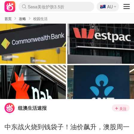
🇦🇺
Sasa美妆护肤3.5折
AU
lululemon折扣上新
SSENSE年中3折
FreshBeauty好价汇总
Cettire降价+叠9折
WWS Coles超市实拍
viagogo二手票捡漏
Myer超级周末1折
The Outnet奢牌1折起
David Jones 3折起
Flannels大牌1折
Perfumes Club护肤1折
AMIRO返校季6.2折
Amazon折扣汇总
eToro入金$200送$50
Amazon数码好物
ICONIC本周7.5折
ThedoubleF高奢地板价
Moose Knuckles 6折
丝芙兰5折起
EUFY官网3.7折起
Selenichast首饰2折
Trip机票酒店促销
YSL送5件彩妆礼
Amazon家居好物
Amazon美妆护肤
雅漾大喷$8
过敏原检测盒$33
伊索独家赠50ml沐浴露
科颜氏清仓3折
SEALIFE海洋馆门票6折
丝塔芙大白罐$16
订阅Newsletter送香薰
Cult Beauty 6.8折
Harrods圣诞日历2.3折
LN-CC奢牌私促3折
d'Alba空姐喷雾$16
EVE LOM套装逆天2折
Bernardelli独家4折
Adore Beauty 6折起
CT圣诞日历
Mytheresa奢品2.7折
Luxury Escapes 9折
Currentbody美容仪9折
MOON Garden Live
Roborock扫地机3.7折
Tingo Life水杯$24
Valentino官网5折
CR洗发护发6.3折
修丽可套装7.4折
Myer彩妆2件7折
GANNI官网4.5折
Stylevana韩妆4折
Tessabit高奢8.5折
OGX洗护4折
Amazon阿德莱德次日达
卡诗8.5折+赠礼
Philips Hue灯具8折
首页
攻略
校园生活
纽澳生活速报
关注
中东战火烧到钱袋子！油价飙升，澳股周一