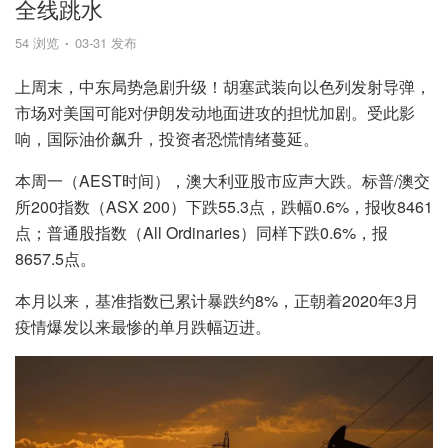
全线跳水
54 浏览
03-31 发布
上周末，中东局势急剧升级！胡塞武装向以色列发射导弹，
市场对美国可能对伊朗发动地面进攻的担忧加剧。受此影
响，国际油价飙升，投资者恐慌情绪蔓延。
本周一（AEST时间），澳大利亚股市应声大跌。标普/澳交
所200指数（ASX 200）下跌55.3点，跌幅0.6%，报收8461
点；普通股指数（All Ordinaries）同样下跌0.6%，报
8657.5点。
本月以来，基准指数已累计暴跌约8%，正朝着2020年3月
疫情爆发以来最惨的单月跌幅迈进。