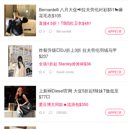
议纪要，从中寻找利率是否还要继续“涨涨涨”的线索。
Bernardelli 八月大促📢拉夫劳伦衬衫$51🐎麻
全球动荡，你的持仓还好吗？是选择抄底还是观望？评论区
花毛衣$105
聊聊你的看法！
直接4.5折！TB四杠卫衣$481
3
Bernardelli
APP打开
保存图片后VX扫一扫，或点击复制
DealmoonAu2
炸裂升级💥DJ折上3折 拉夫劳伦羽绒马甲
添加快报小编微信
$237
全网特价信息、澳洲资讯全面知
全场1折起 Stanley拎拎杯$36
4
David Jones
APP打开
上新🆕Diesel官网 大促5折起❗️辣妹T恤低至
$77💥
爱豆博主同款🔥流浪包$350
2
DIESEL
APP打开