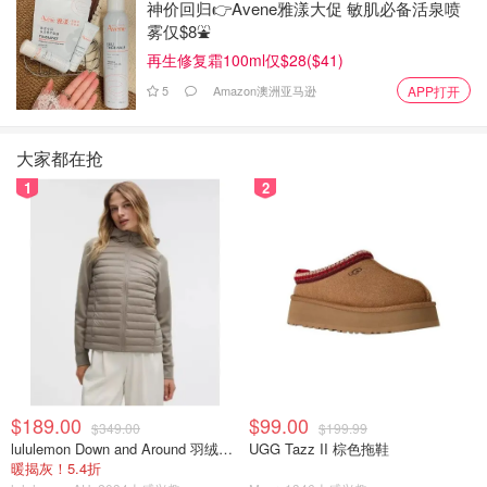
神价回归👉Avene雅漾大促 敏肌必备活泉喷
雾仅$8⛲️
再生修复霜100ml仅$28($41)
5
Amazon澳洲亚马逊
APP打开
大家都在抢
1
2
$189.00
$99.00
$349.00
$199.99
lululemon Down and Around 羽绒夹克
UGG Tazz II 棕色拖鞋
暖揭灰！5.4折