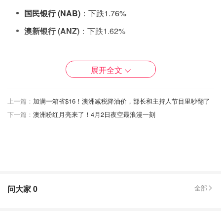
国民银行 (NAB)
：下跌1.76%
澳新银行 (ANZ)
：下跌1.62%
科技股更是雪上加霜。本就因AI前景疑虑承压，现在又叠加
了战争可能推高通胀、导致利率长期走高的担忧。
展开全文
WiseTech
：暴跌4.77%
上一篇：
加满一箱省$16！澳洲减税降油价，部长和主持人节目里吵翻了
Xero
：重挫3.21%
下一篇：
澳洲粉红月亮来了！4月2日夜空最浪漫一刻
NextDC
：下跌1.4%
⛽ 能源与资源股成“避风港”
乱局之中，能源和资源板块成为资金避险的去处。
能源股表现坚挺：
问大家
0
全部
海滩能源 (Beach Energy)
：上涨1.96%