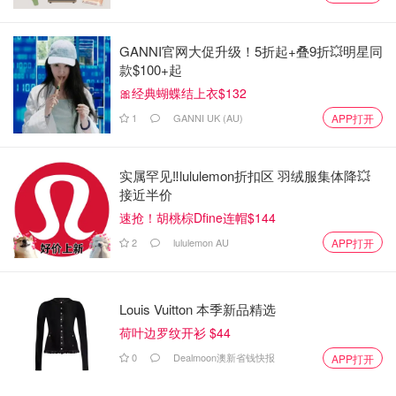
💎 个股与汇市一览
今日最大赢家
：
Greatland Resources
股价暴涨11.07%，
GANNI官网大促升级！5折起+叠9折💥明星同
因其将Telfer金矿资源量预估大幅上调150%至800万盎司。
款$100+起
🎀经典蝴蝶结上衣$132
今日最大输家
：家居电商
Temple and Webster
（跌
1
GANNI UK (AU)
APP打开
6.47%）和
Judo Capital
（跌6.23%）。
汇市方面，澳元兑美元汇率报
1澳元兑0.687美元
。
实属罕见‼️lululemon折扣区 羽绒服集体降💥
接近半价
🔮 分析师怎么看？
速抢！胡桃棕Dfine连帽$144
市场分析师托尼·西卡摩尔（Tony Sycamore）指出，本周
2
lululemon AU
APP打开
澳元的命运全看“中东脸色”。
“任何局势的进一步升级都会让澳元持续承压。只有霍尔木
Louis Vuitton 本季新品精选
兹海峡出现实质性重开进展，市场才能获得急需的喘息之
荷叶边罗纹开衫 $44
机。”
0
Dealmoon澳新省钱快报
APP打开
他还提醒，本地交易员将紧盯澳联储（RBA）即将公布的会