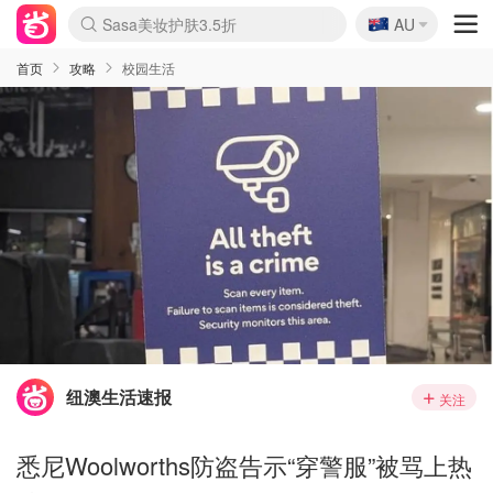
🇦🇺
Sasa美妆护肤3.5折
AU
lululemon折扣上新
SSENSE年中3折
FreshBeauty好价汇总
Cettire降价+叠9折
WWS Coles超市实拍
viagogo二手票捡漏
Myer超级周末1折
The Outnet奢牌1折起
David Jones 3折起
Flannels大牌1折
Perfumes Club护肤1折
AMIRO返校季6.2折
Amazon折扣汇总
eToro入金$200送$50
Amazon数码好物
ICONIC本周7.5折
ThedoubleF高奢地板价
Moose Knuckles 6折
丝芙兰5折起
EUFY官网3.7折起
Selenichast首饰2折
Trip机票酒店促销
YSL送5件彩妆礼
Amazon家居好物
Amazon美妆护肤
雅漾大喷$8
过敏原检测盒$33
伊索独家赠50ml沐浴露
科颜氏清仓3折
SEALIFE海洋馆门票6折
丝塔芙大白罐$16
订阅Newsletter送香薰
Cult Beauty 6.8折
Harrods圣诞日历2.3折
LN-CC奢牌私促3折
d'Alba空姐喷雾$16
EVE LOM套装逆天2折
Bernardelli独家4折
Adore Beauty 6折起
CT圣诞日历
Mytheresa奢品2.7折
Luxury Escapes 9折
Currentbody美容仪9折
MOON Garden Live
Roborock扫地机3.7折
Tingo Life水杯$24
Valentino官网5折
CR洗发护发6.3折
修丽可套装7.4折
Myer彩妆2件7折
GANNI官网4.5折
Stylevana韩妆4折
Tessabit高奢8.5折
OGX洗护4折
Amazon阿德莱德次日达
卡诗8.5折+赠礼
Philips Hue灯具8折
首页
攻略
校园生活
纽澳生活速报
关注
悉尼Woolworths防盗告示“穿警服”被骂上热