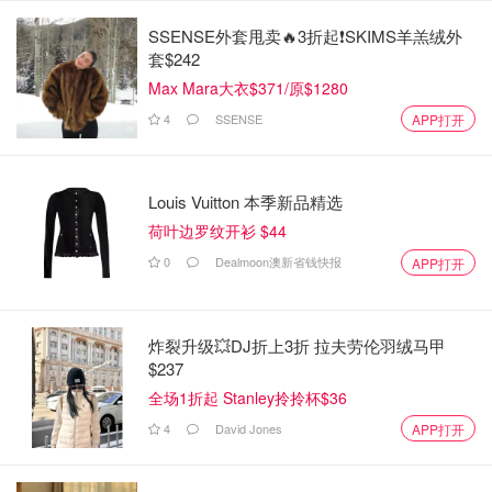
SSENSE外套甩卖🔥3折起❗SKIMS羊羔绒外
套$242
Max Mara大衣$371/原$1280
4
SSENSE
APP打开
Louis Vuitton 本季新品精选
荷叶边罗纹开衫 $44
0
Dealmoon澳新省钱快报
APP打开
炸裂升级💥DJ折上3折 拉夫劳伦羽绒马甲
网友炸锅：讽刺与怒喷齐飞
$237
全场1折起 Stanley拎拎杯$36
▪️ “这牌子设计不错，我都想弄一个挂家里。”▪️ “怕被偷就多
4
David Jones
APP打开
请几个收银员啊！”▪️ “知道了，下次继续把牛油果当洋葱
扫。”▪️ “烦死了！我们一辈子工资都花在这儿，还要被这种