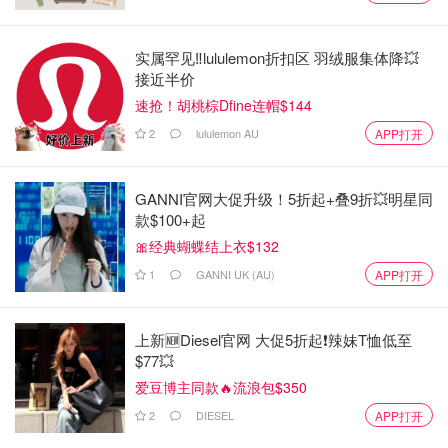
实属罕见‼️lululemon折扣区 羽绒服集体降💥
接近半价
速抢！胡桃棕Dfine连帽$144
2
lululemon AU
APP打开
GANNI官网大促升级！5折起+叠9折💥明星同
款$100+起
🎀经典蝴蝶结上衣$132
1
GANNI UK (AU)
APP打开
上新🆕Diesel官网 大促5折起❗️辣妹T恤低至
$77💥
爱豆博主同款🔥流浪包$350
2
DIESEL
APP打开