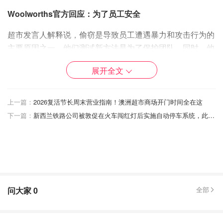
Woolworths官方回应：为了员工安全
超市发言人解释说，偷窃是导致员工遭遇暴力和攻击行为的
主要原因之一，他们测试新方法是为了保护团队。同时，他
们也感谢绝大多数守规矩的顾客。
展开全文
上一篇：
2026复活节长周末营业指南！澳洲超市商场开门时间全在这
下一篇：
新西兰铁路公司被敦促在火车闯红灯后实施自动停车系统，此前曾发生险情。
问大家
0
全部