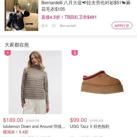
粗鲁标语教训？”
Bernardelli 八月大促📢拉夫劳伦衬衫$51🐎麻
花毛衣$105
安全专家：零售商被逼无奈
直接4.5折！TB四杠卫衣$481
安全专家Scott Taylor却表示理解超市的做法。他说，现在
3
Bernardelli
APP打开
生活成本压力大，店铺盗窃激增，零售商已经“走投无路”
了。他认为，如果能减少偷窃，商品价格才有可能降下来。
大家都在抢
1
2
法律上不违法，纯属心理战
虽然设计让人联想到警察，但这并不违法。因为这种格子纹
不是受保护的商标，告示也没冒充警察。专家指出，这就是
一种心理震慑，想让有歪心思的人“三思而后行”。用他的话
说：“如果你没做亏心事，就没什么好怕的。”
$189.00
$99.00
$349.00
$199.99
lululemon Down and Around 羽绒夹克
UGG Tazz II 棕色拖鞋
暖揭灰！5.4折