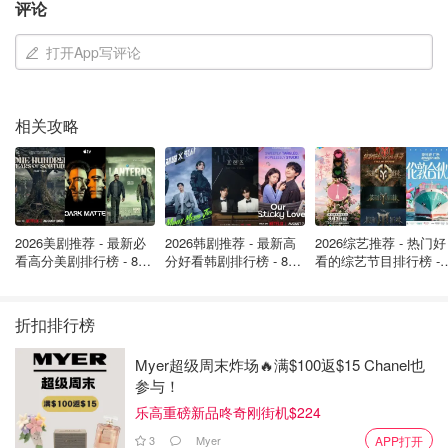
评论
打开App写评论
相关攻略
2026美剧推荐 - 最新必
2026韩剧推荐 - 最新高
2026综艺推荐 - 热门好
看高分美剧排行榜 - 8月
分好看韩剧排行榜 - 8月
看的综艺节目排行榜 - 
最新: 《​​足球教练 》第
最新：丁海寅《我的荒
月最新:《​​伦敦合伙人
“警用格子纹”设计被批“唬人”
四季回归！
糖恋爱 》上线❣️
回归啦
折扣排行榜
真正惹毛大家的是告示的样子：深蓝色底，边缘印着黑白相
间的“西利托格子”——这正是澳洲警察的标志性纹路。
Myer超级周末炸场🔥满$100返$15 Chanel也
参与！
有顾客把照片发到Reddit上吐槽，觉得用警察元素来吓唬人
乐高重磅新品咚奇刚街机$224
“有点阴险”，毕竟监控的是保安又不是真警察。
3
Myer
APP打开