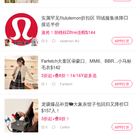
实属罕见‼️lululemon折扣区 羽绒服集体降💥
接近半价
速抢！胡桃棕Dfine连帽$144
0
lululemon AU
APP打开
记者以消费者身份联系天猫和抖音客服，核实产品的实际产
地。天猫“淘小蜜”回复称：“考虑到海外商家对自身信息保
Farfetch大童区🤩蒙口、MM6、BBR...小马标
护，避免品牌被模仿，不要求提供授权书或品牌证明”；抖
毛衣$142
音“哆来咪”智能客服则表示，“商家可能因数据安全暂不对外
3折起+叠8折！14/16Y超多选
提供”。记者未能从平台获得生产地或生产者信息。
1
Farfetch
APP打开
记者注意到，“澳洲优思益”蓝莓叶黄素胶囊包装为全英文，
企业名称翻译为“澳洲雅拉源健康产业有限公司”，地址标注
龙骧爆品补货🐘大象灰饺子包回归又降价💥
$157入！
为墨尔本丁格利湖路1-5单元28号。
3折起+叠9折！
因国内无法确认实际生产者和产地，总台记者前往墨尔本调
0
Cettire
APP打开
查。但丁格利湖路1-5单元28号大门紧闭，周围居民表示，