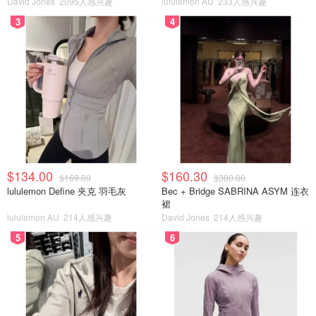
David Jones
2095人感兴趣
lululemon AU
233人感兴趣
3
4
杭州索象营销策划有限公司卢总表示：
优思益实际上是广州
公司生产的产品，我们把它包装成澳洲品牌。定位为澳洲精
准营养，借助抖音和天猫推广，一年销量达260万瓶。
$134.00
$160.30
$169.00
$380.00
lululemon Define 夹克 羽毛灰
Bec + Bridge SABRINA ASYM 连衣
裙
lululemon AU
214人感兴趣
David Jones
214人感兴趣
5
6