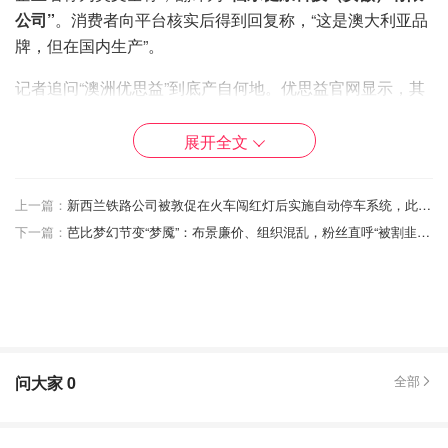
公司”
。消费者向平台核实后得到回复称，“这是澳大利亚品
牌，但在国内生产”。
记者追问“澳洲优思益”到底产自何地。优思益官网显示，其
在中国的运营商为广州雅拉源健康产业有限公司，记者前往
该公司实地了解情况。
展开全文
广州雅拉源健康产业有限公司工作人员表示：叶黄素胶囊是
上一篇：
新西兰铁路公司被敦促在火车闯红灯后实施自动停车系统，此前曾发生险情。
澳大利亚生产的，补铁口服液来自新西兰。
下一篇：
芭比梦幻节变“梦魇”：布景廉价、组织混乱，粉丝直呼“被割韭菜”
记者询问：有消费者称产品由安徽马鞍山仙乐公司生产，工
作人员回应：之前的补铁剂确实在国内生产，但自2025年
升级后，更换了供应商和原料。
记者进一步问及产品目前的生产地点，工作人员表示：只能
确认产地信息，不提供工厂信息。相关资料会提供给平台，
问大家
0
全部
而不会向个人公开。