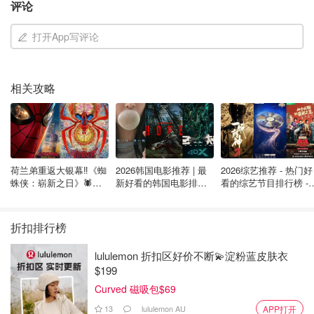
评论
打开App写评论
相关攻略
该工作人员始终未透露具体生产者，只强调平台已有进口报
荷兰弟重返大银幕‼️《蜘
2026韩国电影推荐 | 最
2026综艺推荐 - 热门好
蛛侠：崭新之日》🕷️北
新好看的韩国电影排行
看的综艺节目排行榜 - 
关单、原产地证明等文件。根据《中华人民共和国消费者权
美热映中❣️阵容豪华✨🤩
榜，必看盘点！8月最
月最新:《​​披荆斩棘
益保护法》第八条，消费者有权了解所购买商品或接受服务
新！(持续更新）
2026》回归啦
的真实情况，包括产地和生产者等信息。
折扣排行榜
lululemon 折扣区好价不断💫淀粉蓝皮肤衣
$199
Curved 磁吸包$69
13
lululemon AU
APP打开