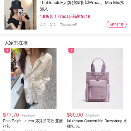
TheDoubleF大牌独家折💥Prada、Miu Miu捡
漏入
商家花钱制造“马甲”
4.8折起！Prada乐福鞋$816
抖音、天猫销量第一的所谓“进口”叶黄素品牌“澳洲优思
0
2
ThedoubleF
APP打开
益”，在产品上注明海外生产地址，但记者未能在当地找到
对应工厂。该产品实际来源成谜，但其却在网上火爆销售。
大家都在抢
记者在网上搜索发现，这款产品的营销策划由杭州索象营销
1
2
策划有限公司负责。记者前往浙江实地采访该公司。
在杭州索象营销策划有限公司，工作人员将“澳洲优思益”作
为推广案例进行介绍，展示了“小红书上万篇种草笔记”“微博
上千条相关内容”以及多位明星代言的推广记录。然而，公
司负责人透露的真实情况令人吃惊。
$77.70
$89.00
$259.00
$129.00
Polo Ralph Lauren 郑秀晶同款 亚麻
lululemon Convertible Drawstring 水
衬衫
桶包 5L