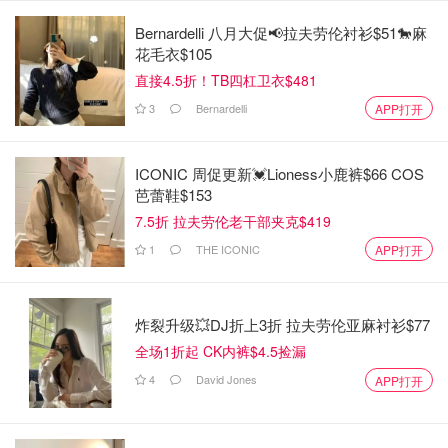
附近没有保健品工厂或店铺。
Bernardelli 八月大促📢拉夫劳伦衬衫$51🐎麻
花毛衣$105
直接4.5折！TB四杠卫衣$481
3
Bernardelli
APP打开
ICONIC 周促更新💓Lioness小鹿裤$66 COS
芭蕾鞋$153
7.5折 拉夫劳伦老干部夹克$419
1
THE ICONIC
APP打开
居民称：我从未听说这里有保健品店。
炸裂升级💥DJ折上3折 拉夫劳伦亚麻衬衫$77
近期记者再次前往，发现大门开启，但工作人员正在维修汽
全场1折起 CK内裤$4.5捡漏
车，而非所谓的“澳洲雅拉源健康产业有限公司”，也不存在
4
David Jones
APP打开
保健品生产设施，这里其实是一家汽车维修站。
销售冠军竟是假“进口”