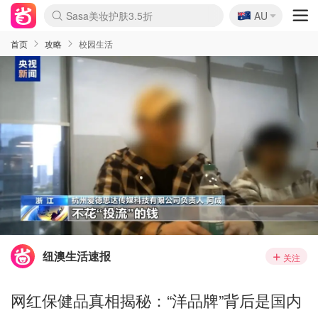
🇦🇺
Sasa美妆护肤3.5折
AU
lululemon折扣上新
SSENSE年中3折
FreshBeauty好价汇总
Cettire降价+叠9折
Farfetch折上8折
WWS Coles超市实拍
viagogo二手票捡漏
Myer清仓1折起
The Outnet奢牌1折起
David Jones 3折起
Flannels大牌1折
Perfumes Club护肤1折
AMIRO返校季6.2折
Oweek抽奖送Airpods
Amazon折扣汇总
eToro入金$200送$50
Amazon数码好物
ICONIC本周7.5折
ThedoubleF高奢地板价
Moose Knuckles 6折
丝芙兰5折起
EUFY官网3.7折起
Selenichast首饰2折
Trip机票酒店促销
YSL送5件彩妆礼
Amazon家居好物
BIGBANG巡演开票
David Jones时尚3折
Amazon美妆护肤
雅漾大喷$8
过敏原检测盒$33
伊索独家赠50ml沐浴露
科颜氏清仓3折
SEALIFE海洋馆门票6折
丝塔芙大白罐$16
订阅Newsletter送香薰
Cult Beauty 6.8折
Harrods圣诞日历2.3折
LN-CC奢牌私促3折
d'Alba空姐喷雾$16
EVE LOM套装逆天2折
Bernardelli独家4折
Adore Beauty 6折起
CT圣诞日历
Mytheresa奢品2.7折
Luxury Escapes 9折
Currentbody美容仪9折
卡诗9折+赠4件礼
MOON Garden Live
ALLSAINTS美衣3折
Roborock扫地机3.7折
Tingo Life水杯$24
Valentino官网5折
CR洗发护发6.3折
首页
攻略
校园生活
纽澳生活速报
关注
网红保健品真相揭秘：“洋品牌”背后是国内