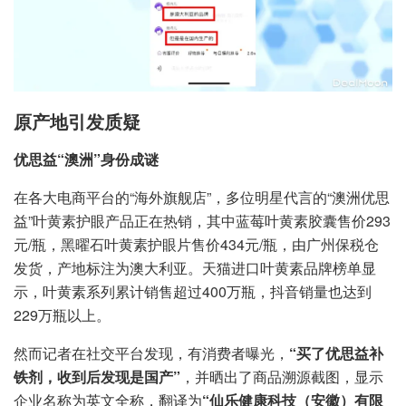
原产地引发质疑
优思益“澳洲”身份成谜
在各大电商平台的“海外旗舰店”，多位明星代言的“澳洲优思
益”叶黄素护眼产品正在热销，其中蓝莓叶黄素胶囊售价293
元/瓶，黑曜石叶黄素护眼片售价434元/瓶，由广州保税仓
发货，产地标注为澳大利亚。天猫进口叶黄素品牌榜单显
示，叶黄素系列累计销售超过400万瓶，抖音销量也达到
229万瓶以上。
然而记者在社交平台发现，有消费者曝光，
“买了优思益补
铁剂，收到后发现是国产”
，并晒出了商品溯源截图，显示
企业名称为英文全称，翻译为
“仙乐健康科技（安徽）有限