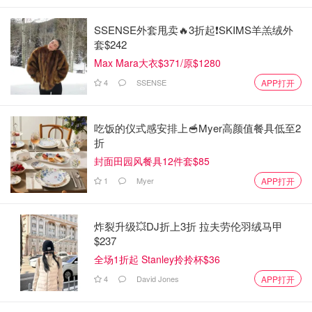
SSENSE外套甩卖🔥3折起❗SKIMS羊羔绒外
套$242
Max Mara大衣$371/原$1280
4
SSENSE
APP打开
吃饭的仪式感安排上🥣Myer高颜值餐具低至2
折
封面田园风餐具12件套$85
1
Myer
APP打开
炸裂升级💥DJ折上3折 拉夫劳伦羽绒马甲
$237
全场1折起 Stanley拎拎杯$36
4
David Jones
APP打开