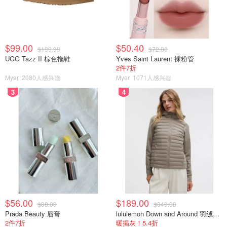
5.这个配方卤藕片、豆制品非常好吃，大家也可以试一试～
同系列其他食材：
$99.00
$50.40
$199.99
$72.00
下面是之前用这个方子卤的鸭脖与藕片，简单方便，味道很
UGG Tazz II 棕色拖鞋
Yves Saint Laurent 裸粉管
正宗，诚心推荐大家尝试一下！
2件7折
Myer
2080人感兴趣
Myer
1071人感兴趣
3
4
$56.00
$189.00
$80.00
$349.00
Prada Beauty 唇膏
lululemon Down and Around 羽绒夹克
2件7折
暖揭灰！5.4折