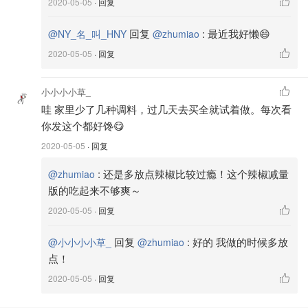
2020-05-05
· 回复
姜 3片
回复
:
最近我好懒😄
@NY_名_叫_HNY
@zhumiao
大葱 两根斩段
2020-05-05
· 回复
八角4枚
小小小小草_
山奈 3枚
哇 家里少了几种调料，过几天去买全就试着做。每次看
你发这个都好馋😋
桂皮 一根
2020-05-05
· 回复
小茴香 1小勺
:
还是多放点辣椒比较过瘾！这个辣椒减量
@zhumiao
草果 2枚
版的吃起来不够爽～
2020-05-05
· 回复
花椒 20粒
丁香 5粒
回复
:
好的 我做的时候多放
@小小小小草_
@zhumiao
点！
草豆蔻 2枚
2020-05-05
· 回复
香叶 15片