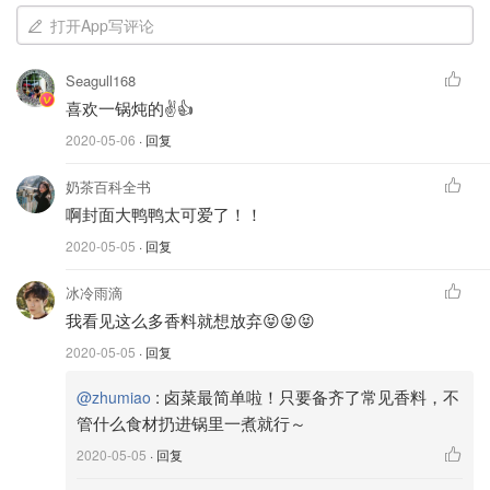
打开App写评论
Seagull168
喜欢一锅炖的✌️👍
焯水后洗净的鸡腿
2020-05-06
· 回复
2.捞出鸡腿，洗净表面浮沫、血凝快与筋膜，可以用刀随便
奶茶百科全书
划几下，方便以后入味。
啊封面大鸭鸭太可爱了！！
2020-05-05
· 回复
冰冷雨滴
我看见这么多香料就想放弃😝😝😝
2020-05-05
· 回复
:
卤菜最简单啦！只要备齐了常见香料，不
@zhumiao
管什么食材扔进锅里一煮就行～
2020-05-05
· 回复