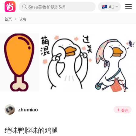
🇦🇺
Sasa美妆护肤3.5折
AU
lululemon折扣上新
SSENSE年中3折
FreshBeauty好价汇总
Cettire降价+叠9折
WWS Coles超市实拍
viagogo二手票捡漏
Myer超级周末1折
The Outnet奢牌1折起
David Jones 3折起
Flannels大牌1折
Perfumes Club护肤1折
AMIRO返校季6.2折
Amazon折扣汇总
eToro入金$200送$50
Amazon数码好物
ICONIC本周7.5折
ThedoubleF高奢地板价
Moose Knuckles 6折
丝芙兰5折起
EUFY官网3.7折起
Selenichast首饰2折
Trip机票酒店促销
YSL送5件彩妆礼
Amazon家居好物
Amazon美妆护肤
雅漾大喷$8
过敏原检测盒$33
伊索独家赠50ml沐浴露
科颜氏清仓3折
SEALIFE海洋馆门票6折
丝塔芙大白罐$16
订阅Newsletter送香薰
Cult Beauty 6.8折
Harrods圣诞日历2.3折
LN-CC奢牌私促3折
d'Alba空姐喷雾$16
EVE LOM套装逆天2折
Bernardelli独家4折
Adore Beauty 6折起
CT圣诞日历
Mytheresa奢品2.7折
Luxury Escapes 9折
Currentbody美容仪9折
MOON Garden Live
ALLSAINTS美衣3折
Roborock扫地机3.7折
Tingo Life水杯$24
Valentino官网5折
CR洗发护发6.3折
修丽可套装7.4折
Myer彩妆2件7折
GANNI官网4.5折
Stylevana韩妆4折
Tessabit高奢8.5折
OGX洗护4折
Amazon阿德莱德次日达
卡诗8.5折+赠礼
Philips Hue灯具8折
首页
攻略
zhumiao
关注
绝味鸭脖味的鸡腿