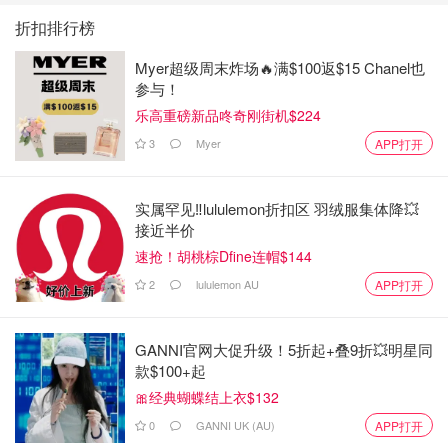
折扣排行榜
甘草 4片
Myer超级周末炸场🔥满$100返$15 Chanel也
陈皮 4片
参与！
热锅倒入少量油烧热，倒入上述香料，中火翻炒20s至出现
乐高重磅新品咚奇刚街机$224
香味，倒入鸡腿翻炒一分钟。随后锅里添热水超过鸡腿，烧
3
Myer
APP打开
开后转中火。
4.锅里加老抽80ml，白糖或冰糖20g，盐10g，味精5g，均
实属罕见‼️lululemon折扣区 羽绒服集体降💥
接近半价
可根据口味增减。
速抢！胡桃棕Dfine连帽$144
2
lululemon AU
APP打开
GANNI官网大促升级！5折起+叠9折💥明星同
款$100+起
🎀经典蝴蝶结上衣$132
0
GANNI UK (AU)
APP打开