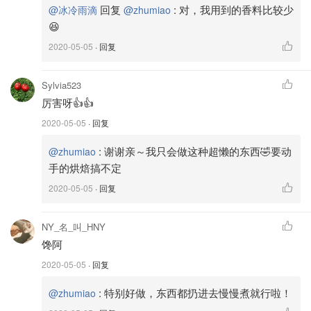
回复
:
对，我用到的香料比较少
@冰冷雨滴
@zhumiao
😆
2020-05-05
· 回复
Sylvia523
厉害呀👍👍
2020-05-05
· 回复
:
谢谢亲～我只会做这种超懒的东西🤣要动
@zhumiao
手的烘焙搞不定
2020-05-05
· 回复
NY_名_叫_HNY
刚入锅的鸡腿
馋阿
3.准备卤料：
2020-05-05
· 回复
干辣椒 10枚切段（根据个人口味增减）
:
特别好做，东西都扔进去慢慢煮就行啦！
@zhumiao