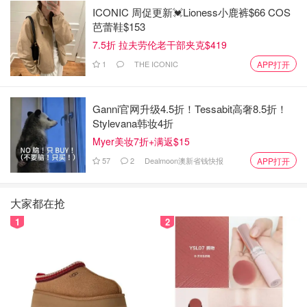
ICONIC 周促更新💓Lioness小鹿裤$66 COS
卤好的鸡腿
芭蕾鞋$153
7.5折 拉夫劳伦老干部夹克$419
5.小火50煮分钟，此时可以看到鸡腿的肌肉已经出现分离迹
1
THE ICONIC
APP打开
象（见上图），这样就基本入味啦！关火后浸泡半小时就可
以了～
Ganni官网升级4.5折！Tessabit高奢8.5折！
注意事项：
Stylevana韩妆4折
Myer美妆7折+满返$15
1.辣椒、老抽与糖的量可自行增减，我家另外两个小伙伴不
57
2
Dealmoon澳新省钱快报
APP打开
太吃辣，口味较淡，所以放的比较少。
2. 鸡腿可以用到划开后再卤会更入味，当然比较懒的话不切
大家都在抢
也可以啦！
1
2
3.卤制时用高汤更好，如果没有就普通热水吧～
4.我的卤锅提前卤了猪蹄，所以酱汁浑厚。卤汤越老越好
嘛，大家也可以试试家里存一小锅卤汁～