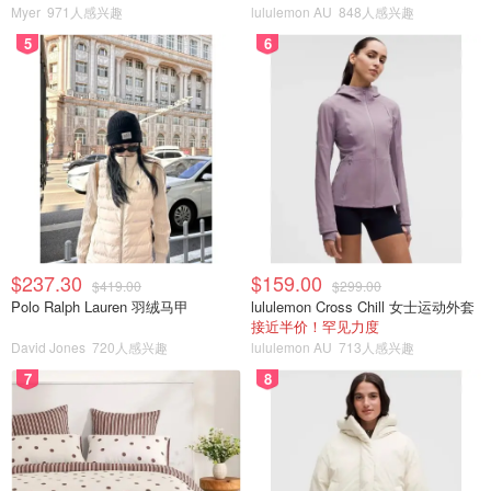
Myer
971人感兴趣
lululemon AU
848人感兴趣
5
6
$237.30
$159.00
$419.00
$299.00
Polo Ralph Lauren 羽绒马甲
lululemon Cross Chill 女士运动外套
接近半价！罕见力度
David Jones
720人感兴趣
lululemon AU
713人感兴趣
7
8