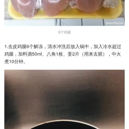
6个鸡腿
1.去皮鸡腿6个解冻，清水冲洗后放入锅中，加入冷水超过
鸡腿，加料酒50ml、八角1枚、姜2片（用来去腥），中火
煮10分钟。