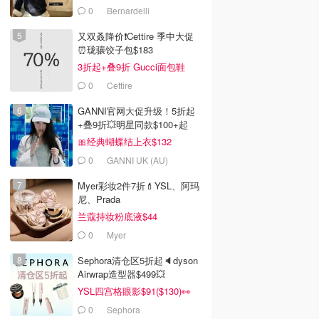
0
Bernardelli
又双叒降价❗️Cettire 季中大促
⏰珑骧饺子包$183
3折起+叠9折 Gucci面包鞋
$991
0
Cettire
GANNI官网大促升级！5折起
+叠9折💥明星同款$100+起
🎀经典蝴蝶结上衣$132
0
GANNI UK (AU)
Myer彩妆2件7折💄YSL、阿玛
尼、Prada
兰蔻持妆粉底液$44
0
Myer
Sephora清仓区5折起🔈dyson
Airwrap造型器$499💥
YSL四宫格眼影$91($130)👀
0
Sephora