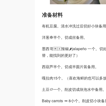
准备材料
有机豆腐。清水冲洗过后切好小块备
洋葱🧅半个。切成丝备用。
墨西哥🇲🇽辣椒🌶️jalapeño
替，能找到的更好了）
西葫芦半个。切成半圆片装备用。
嘎拉肉15个。（喜欢海鲜的也可以多
土豆🥔一个。削皮切成块泡水中备用
Baby carrots 🥕 8小个。削皮