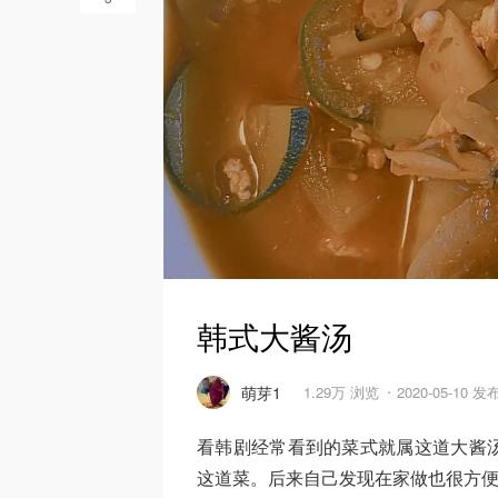
韩式大酱汤
萌芽1
1.29万 浏览
2020-05-10 发
看韩剧经常看到的菜式就属这道大酱
这道菜。后来自己发现在家做也很方便