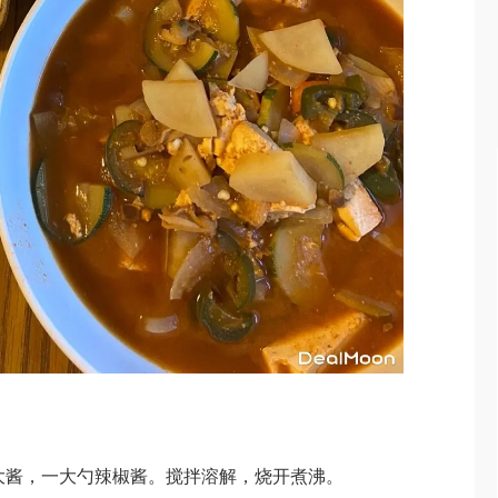
勺大酱，一大勺辣椒酱。搅拌溶解，烧开煮沸。