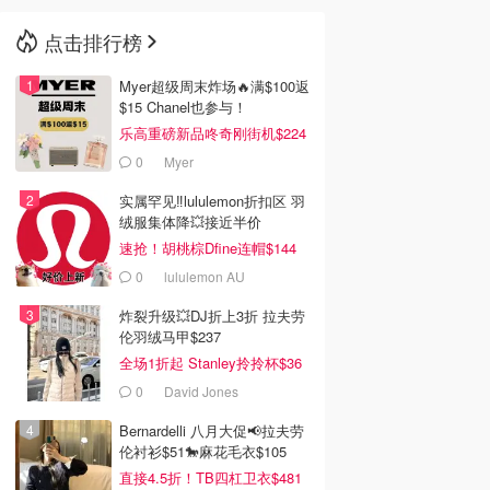
点击排行榜
🇳🇿
新西兰
Myer超级周末炸场🔥满$100返
$15 Chanel也参与！
乐高重磅新品咚奇刚街机$224
0
Myer
实属罕见‼️lululemon折扣区 羽
绒服集体降💥接近半价
速抢！胡桃棕Dfine连帽$144
0
lululemon AU
炸裂升级💥DJ折上3折 拉夫劳
伦羽绒马甲$237
全场1折起 Stanley拎拎杯$36
0
David Jones
Bernardelli 八月大促📢拉夫劳
伦衬衫$51🐎麻花毛衣$105
直接4.5折！TB四杠卫衣$481