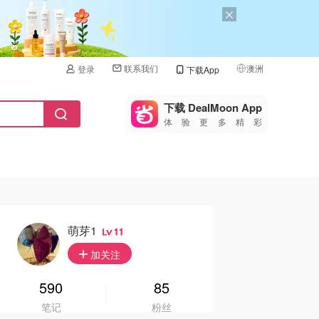
联系我们
澳洲
登录
下载App
🇺🇸
美国
下载 DealMoon App
体验更多精彩
🇨🇳
中国
🇨🇦
加拿大
🇬🇧
英国
🇩🇪
德国
萌芽1
11
🇫🇷
加关注
法国
🇮🇹
590
85
意大利
笔记
粉丝
🇦🇺
澳洲