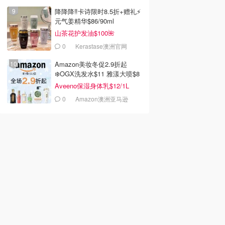
降降降‼️卡诗限时8.5折+赠礼⚡
元气姜精华$86/90ml
山茶花护发油$100🌺
0
Kerastase澳洲官网
Amazon美妆冬促2.9折起
❄️OGX洗发水$11 雅漾大喷$8
Aveeno保湿身体乳$12/1L
0
Amazon澳洲亚马逊