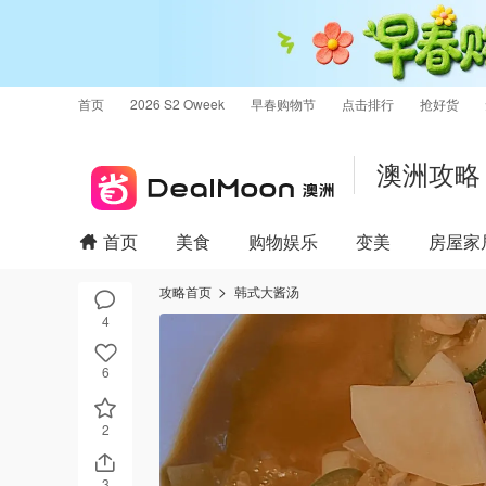
首页
2026 S2 Oweek
早春购物节
点击排行
抢好货
澳洲攻略
首页
美食
购物娱乐
变美
房屋家
攻略首页
韩式大酱汤
4
6
2
3