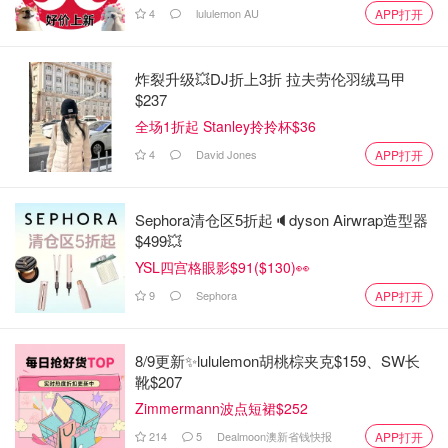
4
lululemon AU
APP打开
炸裂升级💥DJ折上3折 拉夫劳伦羽绒马甲
$237
全场1折起 Stanley拎拎杯$36
4
David Jones
APP打开
Sephora清仓区5折起🔈dyson Airwrap造型器
$499💥
YSL四宫格眼影$91($130)👀
Amazon
9
Sephora
APP打开
Amazon.com : Lavazza Super Crema Whole
Bean Coffee Blend, Medium Espresso Roast,
2.2 Pound (Pack of 1) : Roasted Coffee Beans
8/9更新✨lululemon胡桃棕夹克$159、SW长
购买
: Grocery & Gourmet Food
靴$207
Zimmermann波点短裙$252
【超舒服记忆坐垫】
214
5
Dealmoon澳新省钱快报
APP打开