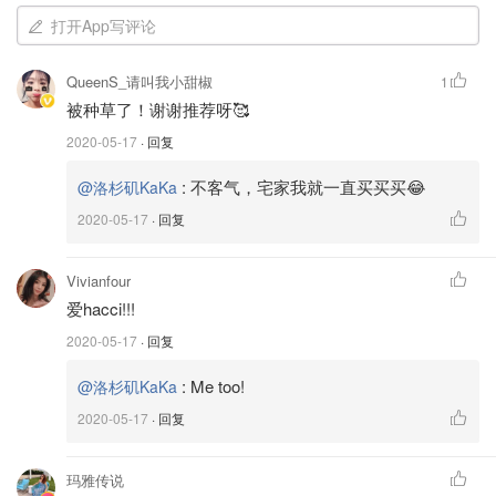
打开App写评论
QueenS_请叫我小甜椒
1
15分钟汗如雨下，有图有真相💦。
被种草了！谢谢推荐呀🥰
【香滑意大利咖啡豆】
2020-05-17
· 回复
运动就是为了更好的享受美食，推荐一款老饕咖啡Lavazza
:
不客气，宅家我就一直买买买😂
@洛杉矶KaKa
意大利咖啡豆，我喜欢手冲咖啡☕️，所以对咖啡豆的要求就
2020-05-17
· 回复
是香和滑，这款咖啡豆满足了我对咖啡的想象。喝的时候常
常让我想起香港车仔马会会所的蓝山咖啡，那个我小时候惊
Vivianfour
为天人的味道。
爱hacci!!!
2020-05-17
· 回复
:
Me too!
@洛杉矶KaKa
2020-05-17
· 回复
玛雅传说