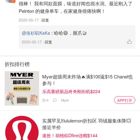
很棒！ 我有同款面膜，味道好闻也很水润。最近刚入了
Pelnton 的健身单车，在家健身很痛快啊！
2020-05-17
· 回复
:
哈哈😄，握爪🤝
@洛杉矶KaKa
2020-05-17
· 回复
折扣排行榜
Myer超级周末炸场🔥满$100返$15 Chanel也
参与！
乐高重磅新品咚奇刚街机$224
4
Myer
APP打开
实属罕见‼️lululemon折扣区 羽绒服集体降💥
接近半价
速抢！胡桃棕Dfine连帽$144