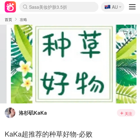
🇦🇺
Sasa美妆护肤3.5折
AU
lululemon折扣上新
SSENSE年中2.5折
FreshBeauty好价汇总
Cettire降价+叠9折
WWS Coles超市实拍
viagogo二手票捡漏
Myer超级周末
The Outnet奢牌1折起
David Jones 3折起
Flannels大牌1折
Perfumes Club护肤1折
AMIRO面罩$251
Amazon折扣汇总
eToro入金$200送$50
Amazon数码好物
ICONIC本周7.5折
ThedoubleF高奢地板价
Moose Knuckles 6折
丝芙兰5折起
EUFY摄像头$98
Selenichast首饰2折
Trip机票酒店促销
YSL送5件彩妆礼
Amazon家居好物
Amazon美妆护肤
雅漾大喷$8
过敏原检测盒$33
伊索独家赠50ml沐浴露
科颜氏高保湿面霜$29
SEALIFE海洋馆门票6折
丝塔芙大白罐$16
订阅Newsletter送香薰
Cult Beauty 6.8折
Harrods圣诞日历$525
LN-CC奢牌私促3折
d'Alba空姐喷雾$16
EVE LOM套装£56
Bernardelli独家4折
Adore Beauty 6折起
CT圣诞日历
Mytheresa奢品2.7折
Luxury Escapes 9折
Currentbody美容仪$881
MOON Garden Live
Roborock扫地机$649
Tingo Life水杯$24
Valentino官网5折
CR洗护套装$23
修丽可4件套$159
Myer彩妆2件7折
GANNI官网4.5折
Stylevana韩妆4折
Tessabit高奢8.5折
OGX洗发水$11
Amazon阿德莱德次日达
卡诗8.5折+赠礼
Philips Hue灯具8折
首页
攻略
4
洛杉矶KaKa
关注
KaKa超推荐的种草好物-必败