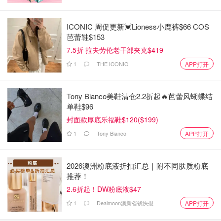
现在女儿每天都有网课，家里的椅子有点不够高，而且怕她
坐久了不舒服。这款坐垫我自己有一个，记忆海绵的，最重
ICONIC 周促更新💓Lioness小鹿裤$66 COS
要是够大，市面上很多都是偏小，坐久了其实不舒服。这款
芭蕾鞋$153
比普通的大大概1/3，而且带拉链枕套，太方便了。
7.5折 拉夫劳伦老干部夹克$419
1
THE ICONIC
Amazon
APP打开
Amazon.com: Sleep Yoga Memory Foam
Oversized Seat Cushion with Contour Design,
Tony Bianco美鞋清仓2.2折起🔥芭蕾风蝴蝶结
Firm Support to Help Improve Posture and
购买
单鞋$96
Relieve Pain for Hips and Lower Back, Ideal
for Office Chair or Travel, Blue: Home &
封面款厚底乐福鞋$120($199)
Kitchen
1
Tony Bianco
APP打开
2026澳洲粉底液折扣汇总｜附不同肤质粉底
推荐！
2.6折起！DW粉底液$47
1
Dealmoon澳新省钱快报
APP打开