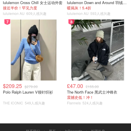
lululemon Cross Chill 女士运动外套
lululemon Down and Around 羽绒夹克
接近半价！罕见力度
暖揭灰！5.4折
lululemon AU
609人感兴趣
lululemon AU
593人感兴趣
7
8
$209.25
£47.00
$279.00
£155.00
Polo Ralph Lauren V领针织衫
The North Face 黑武士冲锋衣
震撼史低！冲！
THE ICONIC
549人感兴趣
Flannels
524人感兴趣
【无害消毒神器】
再来一个医生都推荐的消毒片，一片兑一加仑的水，消毒而
联系我们
黑五
InRewards
饭团外卖