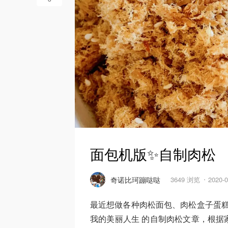
面包机版✨自制肉松
奇诺比珂蹦哒哒
3649 浏览
2020-
最近想做各种肉松面包、肉松盒子蛋糕
我的美丽人生 的自制肉松文章，根据