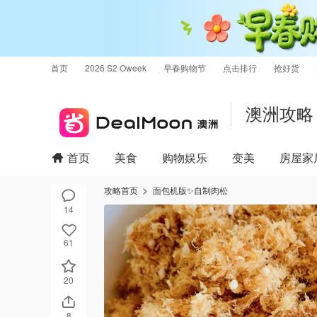
首页
2026 S2 Oweek
早春购物节
点击排行
抢好货
澳洲攻略
首页
美食
购物娱乐
变美
房屋家
攻略首页
面包机版✨自制肉松
14
61
20
8