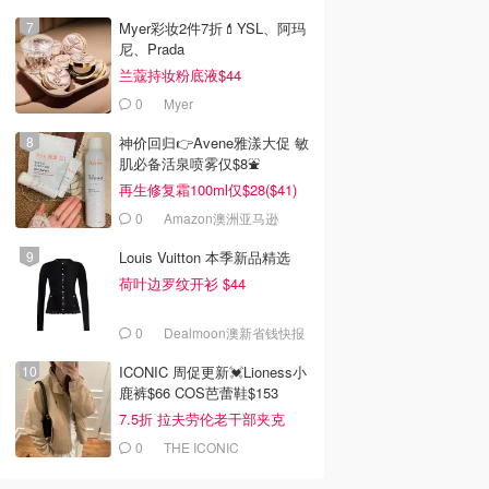
Myer彩妆2件7折💄YSL、阿玛
尼、Prada
兰蔻持妆粉底液$44
0
Myer
神价回归👉Avene雅漾大促 敏
肌必备活泉喷雾仅$8⛲️
再生修复霜100ml仅$28($41)
0
Amazon澳洲亚马逊
Louis Vuitton 本季新品精选
荷叶边罗纹开衫 $44
0
Dealmoon澳新省钱快报
ICONIC 周促更新💓Lioness小
鹿裤$66 COS芭蕾鞋$153
7.5折 拉夫劳伦老干部夹克
$419
0
THE ICONIC