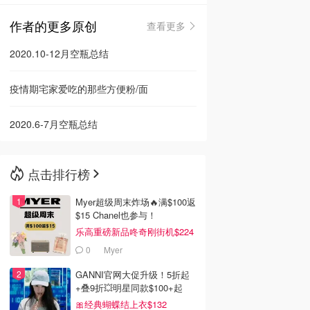
作者的更多原创
查看更多
🇳🇿
新西兰
2020.10-12月空瓶总结
疫情期宅家爱吃的那些方便粉/面
2020.6-7月空瓶总结
点击排行榜
Myer超级周末炸场🔥满$100返
$15 Chanel也参与！
乐高重磅新品咚奇刚街机$224
0
Myer
GANNI官网大促升级！5折起
+叠9折💥明星同款$100+起
🎀经典蝴蝶结上衣$132