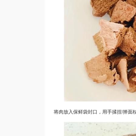
将肉放入保鲜袋封口，用手揉捏/擀面