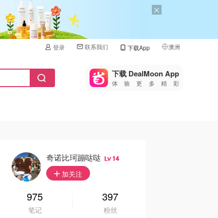
联系我们
澳洲
登录
下载App
🇺🇸
美国
下载 DealMoon App
体验更多精彩
🇨🇳
中国
🇨🇦
加拿大
🇬🇧
英国
🇩🇪
德国
奇诺比珂蹦哒哒
14
🇫🇷
加关注
法国
🇮🇹
975
397
意大利
笔记
粉丝
🇦🇺
澳洲