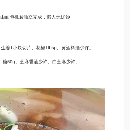
由面包机君独立完成，懒人无忧😄
生姜1小块切片、花椒1tbsp、黄酒料酒少许。
g、糖50g、芝麻香油少许、白芝麻少许。