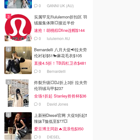
0
GANNI UK (AU)
实属罕见‼️lululemon折扣区 羽
绒服集体降💥接近半价
速抢！胡桃棕Dfine连帽$144
0
lululemon AU
Bernardelli 八月大促📢拉夫劳
伦衬衫$51🐎麻花毛衣$105
直接4.5折！TB四杠卫衣$481
0
Bernardelli
炸裂升级💥DJ折上3折 拉夫劳
伦羽绒马甲$237
全场1折起 Stanley拎拎杯$36
0
David Jones
上新🆕Diesel官网 大促5折起❗️
辣妹T恤低至$77💥
爱豆博主同款🔥流浪包$350
0
DIESEL