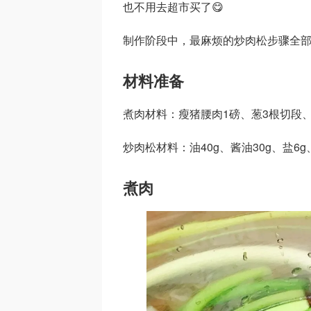
也不用去超市买了😋
制作阶段中，最麻烦的炒肉松步骤全部
材料准备
煮肉材料：瘦猪腰肉1磅、葱3根切段、
炒肉松材料：油40g、酱油30g、盐6
煮肉