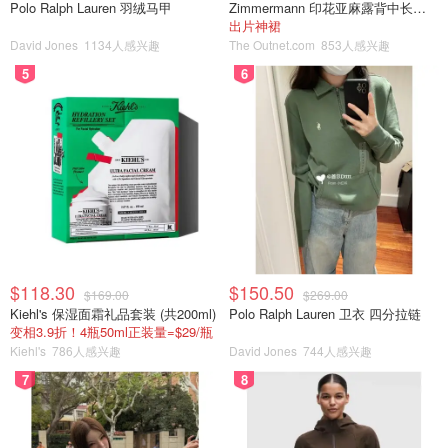
Polo Ralph Lauren 羽绒马甲
Zimmermann 印花亚麻露背中长连衣裙
出片神裙
David Jones
1134人感兴趣
The Outnet.com
853人感兴趣
5
6
$118.30
$150.50
凯特也穿过一个变形款的方领，她是脖子两边有一个V型设
$169.00
$269.00
Kiehl's 保湿面霜礼品套装 (共200ml)
Polo Ralph Lauren 卫衣 四分拉链
计，非常别致。
变相3.9折！4瓶50ml正装量=$29/瓶
Kiehl's
786人感兴趣
David Jones
744人感兴趣
7
8