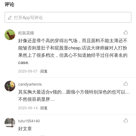
评论
打开App写评论
松鼠花猫
好像还是🉐️个高的穿得出气场，而且面料不能太薄还不
能皱否则显肚子和屁股显cheap,话说大律师嫁对人打扮
果然上了很多档次，但真心不知道她经手过任何著名的
case.
注：标题用了「克鲁尼嫂」，是因为怕大家不知道大律师其
2020-09-07
· 回复
人是谁；但是，女人的价值并不是靠老公定义的。另，大律
candyartemis
师的照片不多，所以本文还找了其他博主和名流的照片补
其实胸大最适合v领的…圆领小方领特别深色的也可以…
充。
不然很容易显胖…
以下职场穿搭，适合大部分有Dress Code的公司；如果是
2020-06-14
· 回复
Fress style的公司，可以考虑正式开会或见客户时这样穿。
文末依然有相关单品推荐，心急的同学可以直接往下拉。
tutu1554140
好文章
01、方形领口