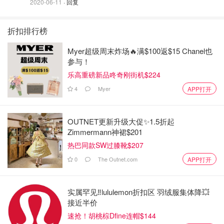
2020-06-11
· 回复
要想在职场穿搭中穿出女人味来，领口的设计就是重中之重
折扣排行榜
了。夏季衣服的领口，不能太高，否则热得要捂痱子了；但
Myer超级周末炸场🔥满$100返$15 Chanel也
是，也不能太低，不仅路上觉得不安全，而且办公室里显得
参与！
不够庄重。
乐高重磅新品咚奇刚街机$224
其实，夏季职场穿搭可以考虑穿大方领，比如大律师这条方
4
Myer
APP打开
领红裙，就令人印象深刻—— 方领能适度露肤，所以凉快
哈哈；同时，因为露的皮肤面积比圆领大，能露出女生最美
的锁骨部位，所以更显瘦。
OUTNET更新升级大促✨1.5折起
Zimmermann神裙$201
热巴同款SW过膝靴$207
0
The Outnet.com
APP打开
实属罕见‼️lululemon折扣区 羽绒服集体降💥
接近半价
速抢！胡桃棕Dfine连帽$144