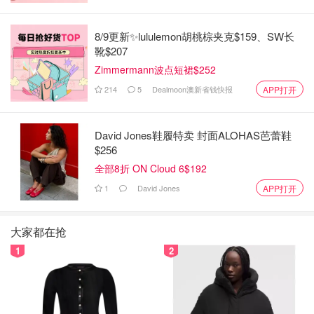
8/9更新✨lululemon胡桃棕夹克$159、SW长
靴$207
Zimmermann波点短裙$252
214
5
Dealmoon澳新省钱快报
APP打开
David Jones鞋履特卖 封面ALOHAS芭蕾鞋
$256
全部8折 ON Cloud 6$192
1
David Jones
APP打开
大家都在抢
1
2
除了经典方领，大律师还穿过方领的变形款，比如这条Zac