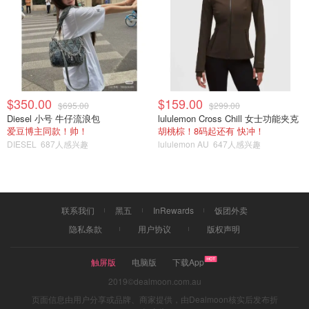
$350.00
$159.00
$695.00
$299.00
Diesel 小号 牛仔流浪包
lululemon Cross Chill 女士功能夹克
爱豆博主同款！帅！
胡桃棕！8码起还有 快冲！
DIESEL
687人感兴趣
lululemon AU
647人感兴趣
联系我们
黑五
InRewards
饭团外卖
隐私条款
用户协议
版权声明
触屏版
电脑版
下载App
2019©dealmoon.com.au
页面信息由用户分享或品牌、商家提供，由Dealmoon核实后发布折