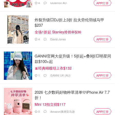
4
lululemon AU
APP打开
炸裂升级💥DJ折上3折 拉夫劳伦羽绒马甲
$237
全场1折起 Stanley拎拎杯$36
4
David Jones
APP打开
GANNI官网大促升级！5折起+叠9折💥明星同
款$100+起
🎀经典蝴蝶结上衣$132
1
GANNI UK (AU)
APP打开
而且，方领比V领安全，不容易走光。看凯特的对比图就知
道了，右边的方领安全又优雅。这一点对大熊妹子尤其重
2026 七夕数码好物种草清单🩷iPhone Air 7.7
折！
要，方领对你们是最友好的领口之一啦。
Mini 13拍立得$117
0
Amazon澳洲亚马逊
APP打开