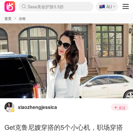
🇦🇺
Sasa美妆护肤3.5折
AU
lululemon折扣上新
SSENSE年中2.5折
FreshBeauty好价汇总
Cettire降价+叠9折
WWS Coles超市实拍
viagogo二手票捡漏
Myer超级周末
The Outnet奢牌1折起
David Jones 3折起
Flannels大牌1折
Perfumes Club护肤1折
AMIRO面罩$251
Amazon折扣汇总
eToro入金$200送$50
Amazon数码好物
ICONIC本周7.5折
ThedoubleF高奢地板价
Moose Knuckles 6折
丝芙兰5折起
EUFY摄像头$98
Selenichast首饰2折
Trip机票酒店促销
YSL送5件彩妆礼
Amazon家居好物
Amazon美妆护肤
雅漾大喷$8
过敏原检测盒$33
伊索独家赠50ml沐浴露
科颜氏高保湿面霜$29
SEALIFE海洋馆门票6折
丝塔芙大白罐$16
订阅Newsletter送香薰
Cult Beauty 6.8折
Harrods圣诞日历$525
LN-CC奢牌私促3折
d'Alba空姐喷雾$16
EVE LOM套装£56
Bernardelli独家4折
Adore Beauty 6折起
CT圣诞日历
Mytheresa奢品2.7折
Luxury Escapes 9折
Currentbody美容仪$881
MOON Garden Live
Roborock扫地机$649
Tingo Life水杯$24
Valentino官网5折
CR洗护套装$23
修丽可4件套$159
Myer彩妆2件7折
GANNI官网4.5折
Stylevana韩妆4折
Tessabit高奢8.5折
OGX洗发水$11
Amazon阿德莱德次日达
卡诗8.5折+赠礼
Philips Hue灯具8折
首页
攻略
xiaozhengjessica
关注
Get克鲁尼嫂穿搭的5个小心机，职场穿搭