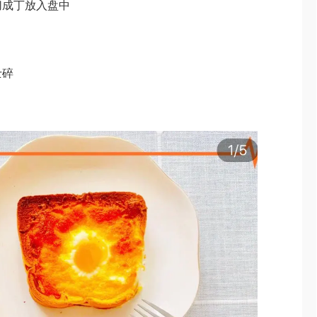
切成丁放入盘中
士碎