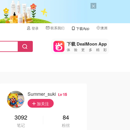
联系我们
澳洲
登录
下载App
🇺🇸
美国
下载 DealMoon App
体验更多精彩
🇨🇳
中国
🇨🇦
加拿大
🇬🇧
英国
🇩🇪
德国
Summer_suki
15
🇫🇷
加关注
法国
🇮🇹
3092
84
意大利
笔记
粉丝
🇦🇺
澳洲