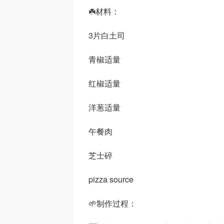
☘️材料：
3片白土司
青椒适量
红椒适量
洋葱适量
午餐肉
芝士碎
pizza source
🌱制作过程：