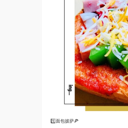
1️⃣面包披萨🍕