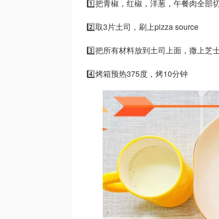
1️⃣把青椒，红椒，洋葱，午餐肉全部
2️⃣取3片土司，刷上pizza source
3️⃣把所有材料放到土司上面，撒上芝
4️⃣烤箱预热375度，烤10分钟