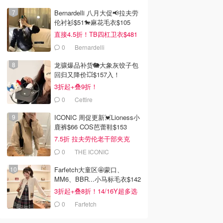
Bernardelli 八月大促📢拉夫劳
伦衬衫$51🐎麻花毛衣$105
直接4.5折！TB四杠卫衣$481
0
Bernardelli
龙骧爆品补货🐘大象灰饺子包
回归又降价💥$157入！
3折起+叠9折！
0
Cettire
ICONIC 周促更新💓Lioness小
鹿裤$66 COS芭蕾鞋$153
7.5折 拉夫劳伦老干部夹克
$419
0
THE ICONIC
Farfetch大童区🤩蒙口、
MM6、BBR...小马标毛衣$142
3折起+叠8折！14/16Y超多选
0
Farfetch