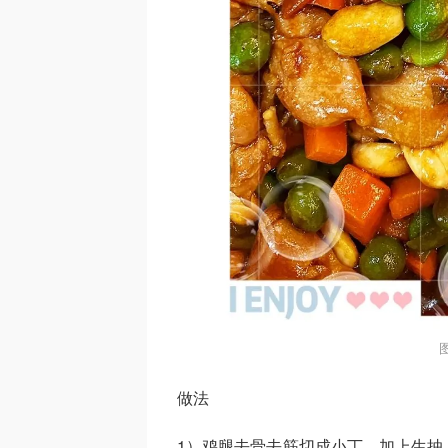
做法
1）鸡腿去骨去筋切成小丁，加上生抽