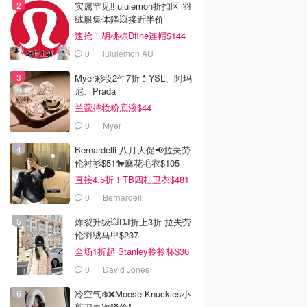
实属罕见‼️lululemon折扣区 羽
绒服集体降💥接近半价
速抢！胡桃棕Dfine连帽$144
0
lululemon AU
Myer彩妆2件7折💄YSL、阿玛
尼、Prada
兰蔻持妆粉底液$44
0
Myer
Bernardelli 八月大促📢拉夫劳
伦衬衫$51🐎麻花毛衣$105
直接4.5折！TB四杠卫衣$481
0
Bernardelli
炸裂升级💥DJ折上3折 拉夫劳
伦羽绒马甲$237
全场1折起 Stanley拎拎杯$36
0
David Jones
冷空气❄️❌️Moose Knuckles小
剪刀再次降价❗️