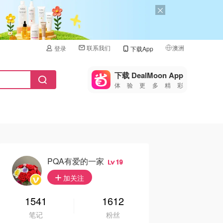
联系我们
澳洲
登录
下载App
🇺🇸
美国
下载 DealMoon App
体验更多精彩
🇨🇳
中国
🇨🇦
加拿大
🇬🇧
英国
🇩🇪
德国
PQA有爱的一家
19
🇫🇷
加关注
法国
🇮🇹
1541
1612
意大利
笔记
粉丝
🇦🇺
澳洲