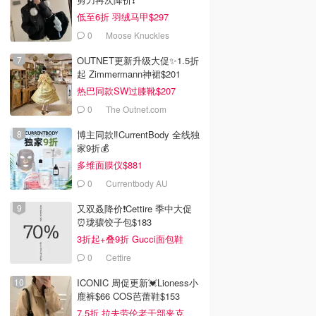
低至6折 羽绒马甲$297
0
Moose Knuckles
OUTNET更新升级大促✨1.5折
起 Zimmermann神裙$201
热巴同款SW过膝靴$207
0
The Outnet.com
博主同款‼️CurrentBody 全线独
家9折💰
多维面膜仪$881
0
Currentbody AU
又双叒降价❗️Cettire 季中大促
⏰珑骧饺子包$183
3折起+叠9折 Gucci面包鞋
$991
0
Cettire
ICONIC 周促更新💓Lioness小
鹿裤$66 COS芭蕾鞋$153
7.5折 拉夫劳伦老干部夹克