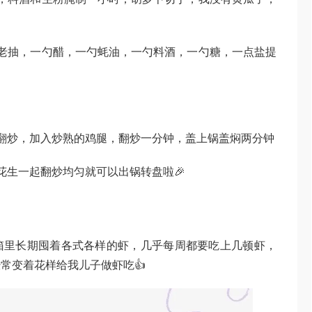
老抽，一勺醋，一勺蚝油，一勺料酒，一勺糖，一点盐提
匀
翻炒，加入炒熟的鸡腿，翻炒一分钟，盖上锅盖焖两分钟
花生一起翻炒均匀就可以出锅转盘啦🎉
箱里长期囤着各式各样的虾，几乎每周都要吃上几顿虾，
常变着花样给我儿子做虾吃👍