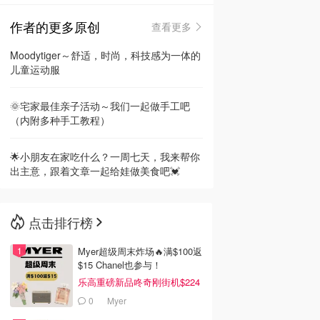
作者的更多原创
查看更多
🇳🇿
新西兰
Moodytiger～舒适，时尚，科技感为一体的
儿童运动服
🌞宅家最佳亲子活动～我们一起做手工吧
（内附多种手工教程）
🌟小朋友在家吃什么？一周七天，我来帮你
出主意，跟着文章一起给娃做美食吧💓
点击排行榜
Myer超级周末炸场🔥满$100返
$15 Chanel也参与！
乐高重磅新品咚奇刚街机$224
0
Myer