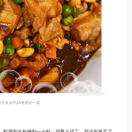
图片来自PQA有爱的一家
，料酒和生粉腌制一小时；胡萝卜切丁，我没有黄瓜了，