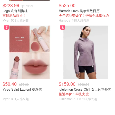
$223.99
$525.00
$279.99
Lego 咚奇刚街机
Harrods 2026 美妆倒数日历
重磅新品首折！
今年选品夯爆了！护肤全线都很绝
Myer
503人感兴趣
Harrods
488人感兴趣
7
8
$50.40
$159.00
$72.00
$299.00
Yves Saint Laurent 裸粉管
lululemon Cross Chill 女士运动外套
接近半价！罕见力度
Myer
391人感兴趣
lululemon AU
379人感兴趣