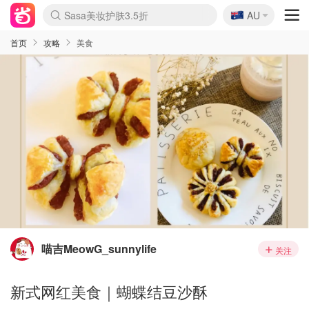
🇦🇺
Sasa美妆护肤3.5折
AU
lululemon折扣上新
SSENSE年中2.5折
FreshBeauty好价汇总
Cettire降价+叠9折
WWS Coles超市实拍
viagogo二手票捡漏
Myer超级周末
The Outnet奢牌1折起
David Jones 3折起
Flannels大牌1折
Perfumes Club护肤1折
AMIRO面罩$251
Amazon折扣汇总
eToro入金$200送$50
Amazon数码好物
ICONIC本周7.5折
ThedoubleF高奢地板价
Moose Knuckles 6折
丝芙兰5折起
EUFY摄像头$98
Selenichast首饰2折
Trip机票酒店促销
YSL送5件彩妆礼
Amazon家居好物
Amazon美妆护肤
雅漾大喷$8
过敏原检测盒$33
伊索独家赠50ml沐浴露
科颜氏高保湿面霜$29
SEALIFE海洋馆门票6折
丝塔芙大白罐$16
订阅Newsletter送香薰
Cult Beauty 6.8折
Harrods圣诞日历$525
LN-CC奢牌私促3折
d'Alba空姐喷雾$16
EVE LOM套装£56
Bernardelli独家4折
Adore Beauty 6折起
CT圣诞日历
Mytheresa奢品2.7折
Luxury Escapes 9折
Currentbody美容仪$881
MOON Garden Live
Roborock扫地机$649
Tingo Life水杯$24
Valentino官网5折
CR洗护套装$23
修丽可4件套$159
Myer彩妆2件7折
GANNI官网4.5折
Stylevana韩妆4折
Tessabit高奢8.5折
OGX洗发水$11
Amazon阿德莱德次日达
卡诗8.5折+赠礼
Philips Hue灯具8折
首页
攻略
美食
喵吉MeowG_sunnylife
关注
新式网红美食｜蝴蝶结豆沙酥