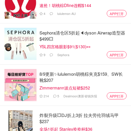
速抢！胡桃棕Dfine连帽$144
4
lululemon AU
APP打开
②取出圆形饼皮把豆沙馅像做包子一样包进去，轻轻按压
扁，如果饼皮有点微粘可以沾点干面粉.
Sephora清仓区5折起🔈dyson Airwrap造型器
$499💥
③按照图中所示切7刀，先把左右两边中间的区域抬起，然
YSL四宫格眼影$91($130)👀
后把上下两片推在一起，再把中间放在上面，面饼中间的小
9
Sephora
APP打开
尾巴绕一圈就好，蝴蝶结雏形就好了，表面涂抹一层蛋液，
可以放入烤箱喽～
8/9更新✨lululemon胡桃棕夹克$159、SW长
靴$207
Zimmermann波点短裙$252
214
5
Dealmoon澳新省钱快报
APP打开
炸裂升级💥DJ折上3折 拉夫劳伦羽绒马甲
$237
全场1折起 Stanley拎拎杯$36