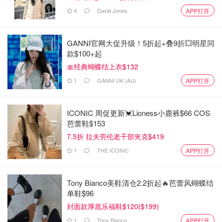
4
David Jones
APP打开
GANNI官网大促升级！5折起+叠9折💥明星同
款$100+起
🎀经典蝴蝶结上衣$132
烤箱380°F 15～17分钟左右，根据自家烤箱脾性上下微
1
GANNI UK (AU)
APP打开
调，看到饼皮蓬起来，表面金黄就可以了.
ICONIC 周促更新💓Lioness小鹿裤$66 COS
芭蕾鞋$153
7.5折 拉夫劳伦老干部夹克$419
1
THE ICONIC
APP打开
Tony Bianco美鞋清仓2.2折起🔥芭蕾风蝴蝶结
单鞋$96
封面款厚底乐福鞋$120($199)
1
Tony Bianco
APP打开