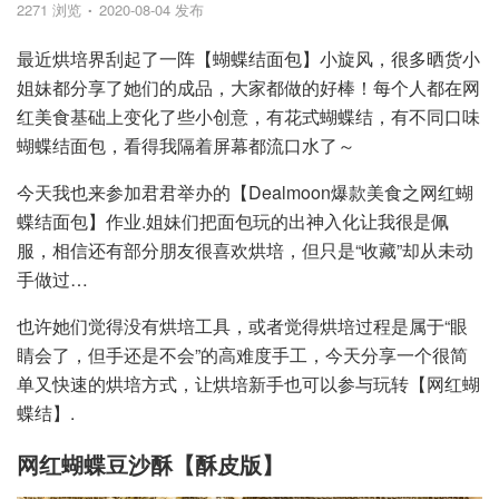
2271 浏览
2020-08-04 发布
最近烘培界刮起了一阵【蝴蝶结面包】小旋风，很多晒货小
姐妹都分享了她们的成品，大家都做的好棒！每个人都在网
红美食基础上变化了些小创意，有花式蝴蝶结，有不同口味
蝴蝶结面包，看得我隔着屏幕都流口水了～
今天我也来参加君君举办的【Dealmoon爆款美食之网红蝴
蝶结面包】作业.姐妹们把面包玩的出神入化让我很是佩
服，相信还有部分朋友很喜欢烘培，但只是“收藏”却从未动
手做过…
也许她们觉得没有烘培工具，或者觉得烘培过程是属于“眼
睛会了，但手还是不会”的高难度手工，今天分享一个很简
单又快速的烘培方式，让烘培新手也可以参与玩转【网红蝴
蝶结】.
网红蝴蝶豆沙酥【酥皮版】