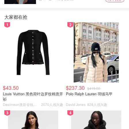
万能饼皮可以做面食类的任何造型，除了网红蝴蝶结，我还
做了樱花酥、爱心菊花酥，烤出的样子都很成功，零难度！
大家都在抢
【樱花酥】切5刀，再把每一份捏出一个小尖尖就是花瓣样
1
2
子，在每一片花瓣上再划两刀做花纹.
【爱心菊花酥】能切多少刀就切多少刀，尽量要双数，如果
是单数那就普通菊花酥，双数可以把每一对反向反转，就是
每两个花瓣面对面的转，这样形成一个小小心形，这就是心
形菊花酥，烤出的菊花瓣是心形的，很浪漫.
之前分享过很多花式酥皮甜品，大家可以看我晒货或文字做
个参考.
$43.50
$237.30
$419.00
Louis Vuitton 黑色荷叶边罗纹棉质开
Polo Ralph Lauren 羽绒马甲
衫
Dealmoon澳新省钱快报
2070人感兴趣
David Jones
828人感兴趣
3
4