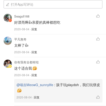
打开App写评论
Seagull168
好漂亮啊👍亲爱的真棒都想吃
万能酥饼皮又来了！这个酥饼皮是我做甜品的最佳得力干
2020-08-04
· 回复
将！有了它只需要玩些造型上的小创意就可以做出非常多样
化的酥皮甜品.
平凡無奇
太棒了👍
详细做法步骤
2020-08-04
· 回复
①酥饼皮要提前拿出室温解冻，取出一张用擀面杖轻微铺平
你有我有全都有哇
扩大一点，用杯子按压出圆形饼皮
这个适合我
2020-08-04
· 回复
:
孩子玩playdoh，我们玩饼皮
@喵吉MeowG_sunnylife
2020-08-04
· 回复