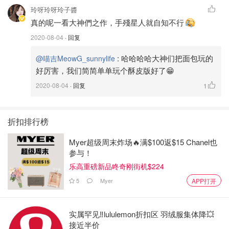
玲呀玲呀玲子醬
真的呢一看大神們之作，手殘星人就自知不行
2020-08-04
· 回复
:
哈哈哈哈大神们把面包玩的
@喵吉MeowG_sunnylife
好厉害，我们简简单单玩个酥皮版好了😁
2020-08-04
· 回复
1
折扣排行榜
Myer超级周末炸场🔥满$100返$15 Chanel也
参与！
乐高重磅新品咚奇刚街机$224
5
Myer
APP打开
实属罕见‼️lululemon折扣区 羽绒服集体降💥
接近半价