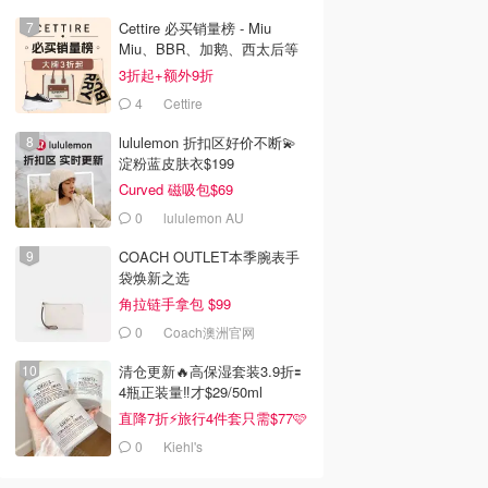
Cettire 必买销量榜 - Miu
Miu、BBR、加鹅、西太后等
汇总！
3折起+额外9折
4
Cettire
lululemon 折扣区好价不断💫
淀粉蓝皮肤衣$199
Curved 磁吸包$69
0
lululemon AU
COACH OUTLET本季腕表手
袋焕新之选
角拉链手拿包 $99
0
Coach澳洲官网
清仓更新🔥高保湿套装3.9折🟰
4瓶正装量‼️才$29/50ml
直降7折⚡旅行4件套只需$77🩷
0
Kiehl's