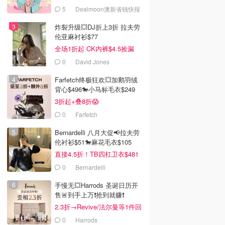
5
Dealmoon澳新省钱快报
炸裂升级💥DJ折上3折 拉夫劳
伦亚麻衬衫$77
全场1折起 CK内裤$4.5捡漏
0
David Jones
Farfetch终极狂欢💥加鹅羽绒
背心$496🐎小马标毛衣$249
3折起+叠8折😱
0
Farfetch
Bernardelli 八月大促📢拉夫劳
伦衬衫$51🐎麻花毛衣$105
直接4.5折！TB四杠卫衣$481
0
Bernardelli
手慢无💥Harrods 圣诞日历开
售🚨到手上万❗️抢到就赚❗️
2.3折→Revive/法尔曼等1件回
本！
0
Harrods