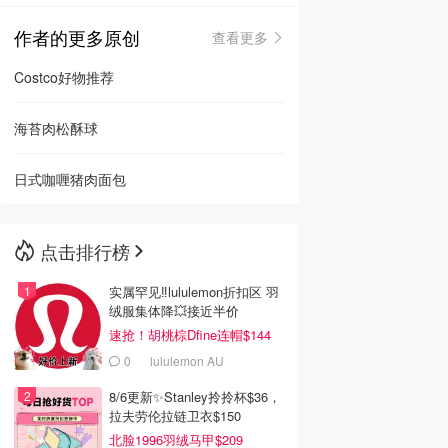
作者的更多原创
查看更多
🇳🇿
新西兰
Costco好物推荐
海苔肉松酥球
日式咖喱猪肉面包
点击排行榜
实属罕见‼️lululemon折扣区 羽
绒服集体降💥接近半价
速抢！胡桃棕Dfine连帽$144
0
lululemon AU
8/6更新✨Stanley拎拎杯$36，
拉夫劳伦拉链卫衣$150
北脸1996羽绒马甲$209