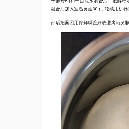
干酵母5g和一点点水混合后，把酵母
融合后加入室温黄油30g，继续用机
然后把面团用保鲜膜盖好放进烤箱发