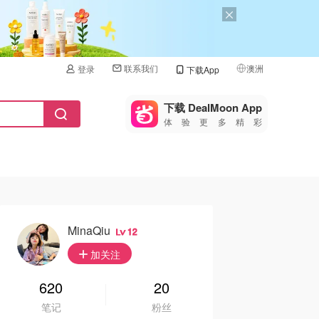
联系我们
澳洲
登录
下载App
🇺🇸
美国
下载 DealMoon App
体验更多精彩
🇨🇳
中国
🇨🇦
加拿大
🇬🇧
英国
🇩🇪
德国
MinaQiu
12
🇫🇷
加关注
法国
🇮🇹
620
20
意大利
笔记
粉丝
🇦🇺
澳洲