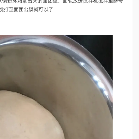
水倒进冰箱拿出来的面团里。面包放进搅拌机搅拌至酵母
器搅打至面团出膜就可以了
酵