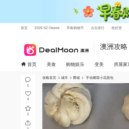
首页
2026 S2 Oweek
早春购物节
点击排行
抢好货
澳洲攻略
首页
美食
购物娱乐
变美
房屋家
攻略首页
城市
费城
手动椰蓉小花面包
0
4
0
0