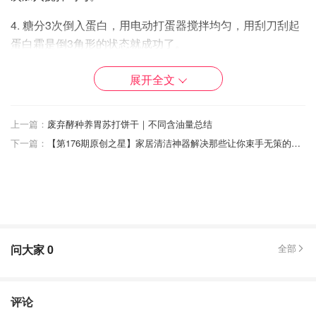
4. 糖分3次倒入蛋白，用电动打蛋器搅拌均匀，用刮刀刮起
蛋白霜是倒3角形的状态就成功了。
5. 先把兩勺蛋白霜放進蛋黃液里，攪拌均勻，然后再下一半
展开全文
蛋白霜进蛋黄液，搅拌均匀，最后放剩餘的蛋白霜进蛋黄
液，搅拌均匀。（一共分了3次把蛋白霜放进蛋黄液搅
上一篇：
废弃酵种养胃苏打饼干｜不同含油量总结
拌。）
下一篇：
【第176期原创之星】家居清洁神器解决那些让你束手无策的清洁难题｜减脂增肌必备奥利奥巴斯克烧焦芝士蛋糕｜黑色背景让小白手机党也能拍出动态大片｜家具改造IKEA小边桌大变身
6. 把蛋糕液放進模具，用筷子轻轻顺着气泡移动，弄走氣
泡，放烤箱烤50分鐘。
7. 可以用小小的竹签放进蛋糕中间，拔出来竹签是干的就成
功烤熟了，蛋糕拿出来倒轉放在架上待冷。
问大家
0
全部
装饰👩🏻‍🍳
1. 从冰箱内拿出重奶油 （heavy whipping cream)，把奶油
评论
倒進大的容器中，再加2.5勺-3大勺糖（甜度因人而异，我