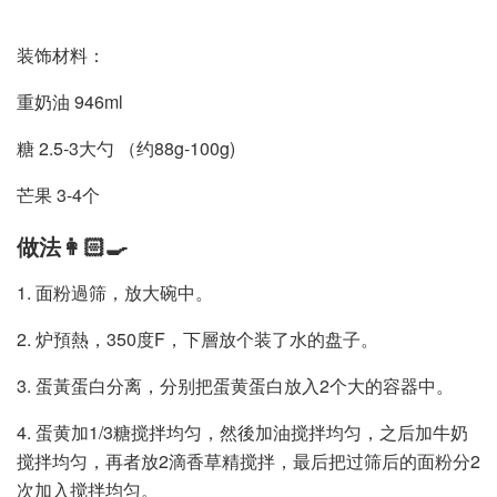
装饰材料：
重奶油 946ml
糖 2.5-3大勺 （约88g-100g)
芒果 3-4个
做法👩🏻‍🍳
1. 面粉過筛，放大碗中。
2. 炉預熱，350度F，下層放个装了水的盘子。
3. 蛋黃蛋白分离，分别把蛋黄蛋白放入2个大的容器中。
4. 蛋黄加1/3糖搅拌均匀，然後加油搅拌均匀，之后加牛奶
搅拌均匀，再者放2滴香草精搅拌，最后把过筛后的面粉分2
次加入搅拌均匀。