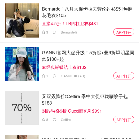
Bernardelli 八月大促📢拉夫劳伦衬衫$51🐎麻
花毛衣$105
直接4.5折！TB四杠卫衣$481
3
Bernardelli
APP打开
GANNI官网大促升级！5折起+叠9折💥明星同
款$100+起
🎀经典蝴蝶结上衣$132
1
GANNI UK (AU)
APP打开
又双叒降价❗️Cettire 季中大促⏰珑骧饺子包
$183
3折起+叠9折 Gucci面包鞋$991
8
Cettire
APP打开