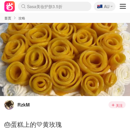
🇦🇺
Sasa美妆护肤3.5折
AU
lululemon折扣上新
SSENSE年中2.5折
FreshBeauty好价汇总
Cettire降价+叠9折
WWS Coles超市实拍
viagogo二手票捡漏
Myer超级周末
The Outnet奢牌1折起
David Jones 3折起
Flannels大牌1折
Perfumes Club护肤1折
AMIRO面罩$251
Amazon折扣汇总
eToro入金$200送$50
Amazon数码好物
ICONIC本周7.5折
ThedoubleF高奢地板价
Moose Knuckles 6折
丝芙兰5折起
EUFY摄像头$98
Selenichast首饰2折
Trip机票酒店促销
YSL送5件彩妆礼
Amazon家居好物
Amazon美妆护肤
雅漾大喷$8
过敏原检测盒$33
伊索独家赠50ml沐浴露
科颜氏高保湿面霜$29
SEALIFE海洋馆门票6折
丝塔芙大白罐$16
订阅Newsletter送香薰
Cult Beauty 6.8折
Harrods圣诞日历$525
LN-CC奢牌私促3折
d'Alba空姐喷雾$16
EVE LOM套装£56
Bernardelli独家4折
Adore Beauty 6折起
CT圣诞日历
Mytheresa奢品2.7折
Luxury Escapes 9折
Currentbody美容仪$881
MOON Garden Live
Roborock扫地机$649
Tingo Life水杯$24
Valentino官网5折
CR洗护套装$23
修丽可4件套$159
Myer彩妆2件7折
GANNI官网4.5折
Stylevana韩妆4折
Tessabit高奢8.5折
OGX洗发水$11
Amazon阿德莱德次日达
卡诗8.5折+赠礼
Philips Hue灯具8折
首页
攻略
RzkM
关注
🎂蛋糕上的💛黄玫瑰