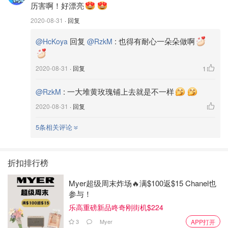
历害啊！好漂亮
2020-08-31
· 回复
回复
:
也得有耐心一朵朵做啊
@HcKoya
@RzkM
2020-08-31
· 回复
1
:
一大堆黄玫瑰铺上去就是不一样
@RzkM
2020-08-31
· 回复
5条相关评论
6。选个带齿的裱花嘴组装裱花袋，把剩下的奶油霜放进裱
花袋，挤出奶油顺时针从内而外打圈，就能呈现出螺旋状的
折扣排行榜
奶油啦。
Myer超级周末炸场🔥满$100返$15 Chanel也
参与！
乐高重磅新品咚奇刚街机$224
3
Myer
APP打开