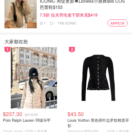
ICONIC 周促更新💓Lioness小鹿裤$66 COS
芭蕾鞋$153
7.5折 拉夫劳伦老干部夹克$419
8。把芒果玫瑰花放到蛋糕上就成功啦～
1
THE ICONIC
APP打开
大家都在抢
1
2
$237.30
$43.50
$419.00
Polo Ralph Lauren 羽绒马甲
Louis Vuitton 黑色荷叶边罗纹棉质开
衫
David Jones
2058人感兴趣
Dealmoon澳新省钱快报
1626人感兴趣