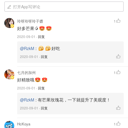
不喜欢太甜就放2.5大勺）用电动打蛋器搅拌，可以中途试
打开App写评论
试奶油霜的甜度，不够甜就加糖，容器倒转奶油不跌的话就
成功了。
玲呀玲呀玲子醬
1
好多芒果🥭
2. 把蛋糕切成3層（橫着切2刀）
2020-09-01
· 回复
3. 每一層蛋糕内層放入奶油和芒果粒。
:
好吃
@RzkM
4. 蛋糕表面塗抹上奶油霜。
2020-09-01
· 回复
5. 抹刀與蛋糕保持90度，均勻把蛋糕边抹上奶油霜。
七月的加州
1
好精致哦
2020-09-01
· 回复
:
有芒果玫瑰花，一下就提升了美观度！
@RzkM
2020-09-01
· 回复
HcKoya
1