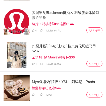
实属罕见‼️lululemon折扣区 羽绒服集体降💥
接近半价
速抢！胡桃棕Dfine连帽$144
4
lululemon AU
APP打开
炸裂升级💥DJ折上3折 拉夫劳伦羽绒马甲
$237
全场1折起 Stanley拎拎杯$36
4
David Jones
APP打开
7. 芒果切薄片，拿一小片卷起来，放碟子中间做中心，芒果
片从小到大把中心包着，直到你想要的大小。 一个芒果能
做5个或以上的玫瑰花。
Myer彩妆2件7折💄YSL、阿玛尼、Prada
兰蔻持妆粉底液$44
1
Myer
APP打开