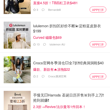
直接4.5折！TB四杠卫衣$481
有机牛奶 2% reduced fat 236 ml 、糖25g 、
3
Bernardelli
APP打开
面粉 110g 、巧克力 适量、 奥利奥🍪一卷
lululemon 折扣区好价不断💫淀粉蓝皮肤衣
选用靠谱的巧克力
$199
Curved 磁吸包$69
13
lululemon AU
APP打开
Crocs官网冬季清仓💥全7折❗经典洞洞鞋$40
爆款、新款有🔥凉拖$22
2
Crocs澳洲官网
APP打开
手慢无💥Harrods 圣诞日历开售🚨到手上万❗️
抢到就赚❗️
2.3折→Revive/法尔曼等1件回本！