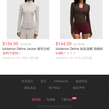
$134.00
$144.00
$169.00
$179.00
lululemon Define Jacket 都市沙棕
lululemon Define 短款连帽 胡桃棕
全码下折扣！
0-8码！！！！
lululemon AU
488人感兴趣
lululemon AU
474人感兴趣
联系我们
黑五
InRewards
饭团外卖
09.03.2020
隐私条款
用户协议
版权声明
先用个小锅 要小锅
触屏版
电脑版
下载App
2019©dealmoon.com.au