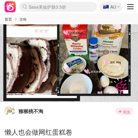
🇦🇺
Sasa美妆护肤3.5折
AU
lululemon折扣上新
SSENSE年中3折
FreshBeauty好价汇总
Cettire降价+叠9折
Farfetch折上8折
WWS Coles超市实拍
viagogo二手票捡漏
Myer清仓1折起
The Outnet奢牌1折起
David Jones 3折起
Flannels大牌1折
Perfumes Club护肤1折
AMIRO返校季6.2折
Oweek抽奖送Airpods
Amazon折扣汇总
eToro入金$200送$50
Amazon数码好物
ICONIC本周7.5折
ThedoubleF高奢地板价
Moose Knuckles 6折
丝芙兰5折起
EUFY官网3.7折起
Selenichast首饰2折
Trip机票酒店促销
YSL送5件彩妆礼
Amazon家居好物
BIGBANG巡演开票
David Jones时尚3折
Amazon美妆护肤
雅漾大喷$8
过敏原检测盒$33
伊索独家赠50ml沐浴露
科颜氏清仓3折
SEALIFE海洋馆门票6折
丝塔芙大白罐$16
订阅Newsletter送香薰
Cult Beauty 6.8折
Harrods圣诞日历2.3折
LN-CC奢牌私促3折
d'Alba空姐喷雾$16
EVE LOM套装逆天2折
Bernardelli独家4折
Adore Beauty 6折起
CT圣诞日历
Mytheresa奢品2.7折
Luxury Escapes 9折
Currentbody美容仪9折
卡诗9折+赠4件礼
MOON Garden Live
ALLSAINTS美衣3折
Roborock扫地机3.7折
Tingo Life水杯$24
Valentino官网5折
CR洗发护发6.3折
首页
攻略
猕猴桃不淘
关注
懒人也会做网红蛋糕卷