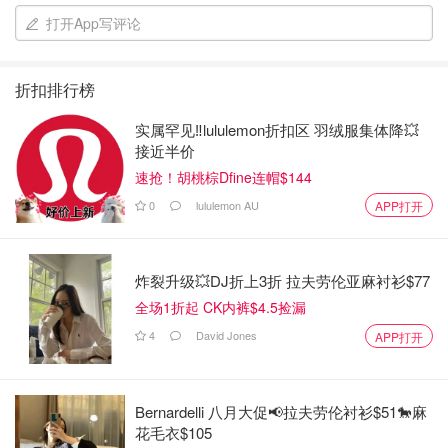
打开App写评论
折扣排行榜
实属罕见‼️lululemon折扣区 羽绒服集体降💥
接近半价
速抢！胡桃棕Dfine连帽$144
0
lululemon AU
APP打开
炸裂升级💥DJ折上3折 拉夫劳伦亚麻衬衫$77
全场1折起 CK内裤$4.5捡漏
4
David Jones
APP打开
09.03.2020
准备材料：
Bernardelli 八月大促📢拉夫劳伦衬衫$51🐎麻
需要两个鸡蛋🥚、黄油 5g 、 淡奶油 260g
花毛衣$105