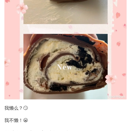
我懒么？🙄
我不懒！😬