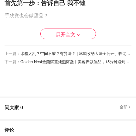
首先第一步：告诉自己 我不懒
手残党也会做甜品？
别闹了吧？！ 不信？！
展开全文
那就让我们一起试试看吧
上一篇：
冰箱太乱？空间不够？有异味？ | 冰箱收纳大法全公开、收纳好物推荐、冰箱整理小撇步
开始制作
下一篇：
Golden Nest金燕窝速炖燕窝盏丨美容养颜佳品，15分钟速炖，懒人福音！
问大家
0
全部
评论