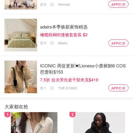
6
Harrods
APP打开
adairs本季焕新家饰精选
橄榄棕榈绗缝被套套装 $2
0
Adairs
APP打开
ICONIC 周促更新💓Lioness小鹿裤$66 COS
芭蕾鞋$153
7.5折 拉夫劳伦老干部夹克$419
1
THE ICONIC
APP打开
大家都在抢
1
2