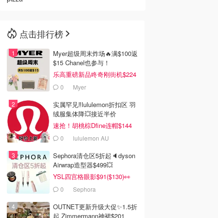
点击排行榜
Myer超级周末炸场🔥满$100返
$15 Chanel也参与！
乐高重磅新品咚奇刚街机$224
0
Myer
实属罕见‼️lululemon折扣区 羽
绒服集体降💥接近半价
速抢！胡桃棕Dfine连帽$144
0
lululemon AU
Sephora清仓区5折起🔈dyson
Airwrap造型器$499💥
YSL四宫格眼影$91($130)👀
0
Sephora
OUTNET更新升级大促✨1.5折
起 Zimmermann神裙$201