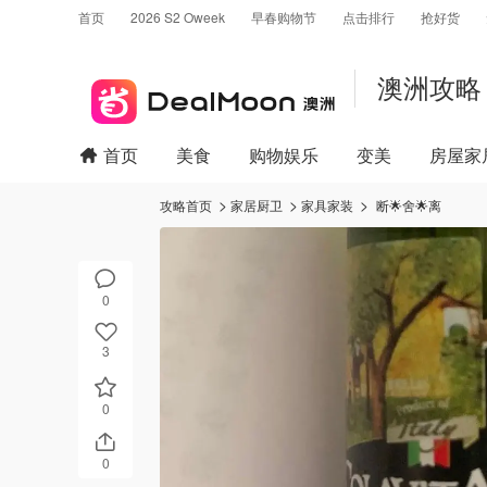
首页
2026 S2 Oweek
早春购物节
点击排行
抢好货
澳洲攻略
首页
美食
购物娱乐
变美
房屋家
攻略首页
家居厨卫
家具家装
断🌟舍🌟离
0
3
0
0