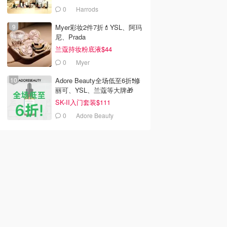
0
Harrods
Myer彩妆2件7折💄YSL、阿玛
尼、Prada
兰蔻持妆粉底液$44
0
Myer
Adore Beauty全场低至6折❗修
丽可、YSL、兰蔻等大牌🎁
SK-II入门套装$111
0
Adore Beauty