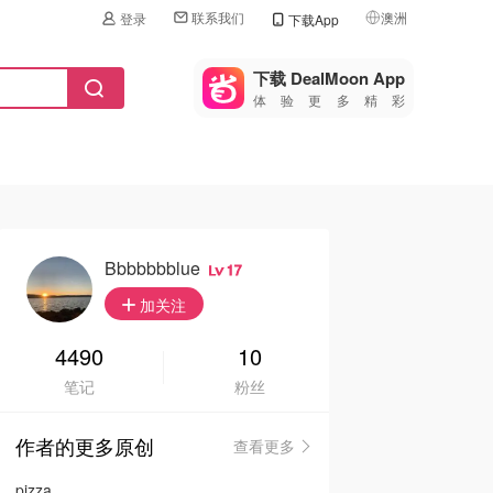
联系我们
澳洲
登录
下载App
🇺🇸
美国
下载 DealMoon App
体验更多精彩
🇨🇳
中国
🇨🇦
加拿大
🇬🇧
英国
🇩🇪
德国
Bbbbbbblue
17
🇫🇷
加关注
法国
🇮🇹
4490
10
意大利
笔记
粉丝
🇦🇺
澳洲
作者的更多原创
查看更多
🇳🇿
新西兰
pizza