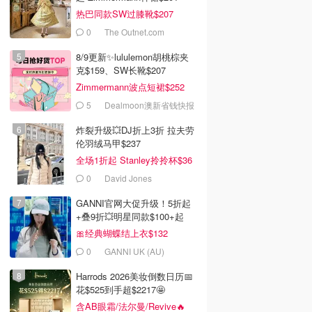
热巴同款SW过膝靴$207
0
The Outnet.com
8/9更新✨lululemon胡桃棕夹
克$159、SW长靴$207
Zimmermann波点短裙$252
5
Dealmoon澳新省钱快报
炸裂升级💥DJ折上3折 拉夫劳
伦羽绒马甲$237
全场1折起 Stanley拎拎杯$36
0
David Jones
GANNI官网大促升级！5折起
+叠9折💥明星同款$100+起
🎀经典蝴蝶结上衣$132
0
GANNI UK (AU)
Harrods 2026美妆倒数日历📅
花$525到手超$2217🤩
含AB眼霜/法尔曼/Revive🔥