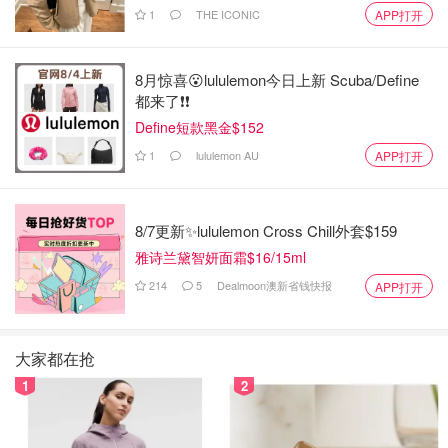
1
THE ICONIC
APP打开
8月惊喜😮lululemon今日上新 Scuba/Define
都来了❗️❗️
Define短款黑金$152
1
lululemon AU
APP打开
8/7更新✨lululemon Cross Chill外套$159
雅诗兰黛智妍面霜$16/15ml
214
5
Dealmoon澳新省钱快报
APP打开
大家都在抢
1
2
烙饼