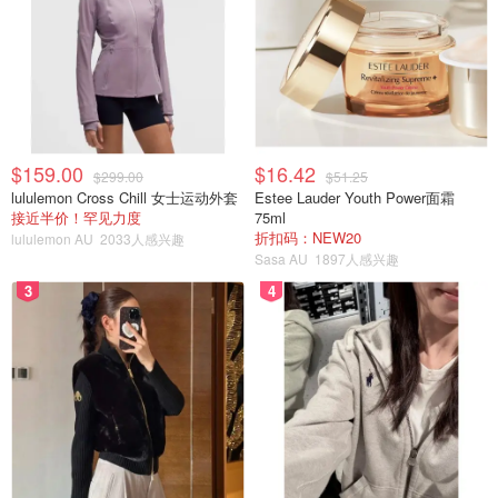
这个似乎处理方法不多，但是素炒饼丝、肉炒饼丝、蛋炒饼
丝都是北方餐厅里常见的主食。
$159.00
$16.42
$299.00
$51.25
lululemon Cross Chill 女士运动外套
Estee Lauder Youth Power面霜
接近半价！罕见力度
75ml
折扣码：NEW20
lululemon AU
2033人感兴趣
Sasa AU
1897人感兴趣
3
4
面团