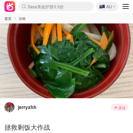
🇦🇺
Sasa美妆护肤3.5折
AU
lululemon折扣上新
SSENSE年中3折
FreshBeauty好价汇总
Cettire降价+叠9折
Farfetch折上8折
WWS Coles超市实拍
viagogo二手票捡漏
Myer清仓1折起
The Outnet奢牌1折起
David Jones 3折起
Flannels大牌1折
Perfumes Club护肤1折
AMIRO返校季6.2折
Oweek抽奖送Airpods
Amazon折扣汇总
eToro入金$200送$50
Amazon数码好物
ICONIC本周7.5折
ThedoubleF高奢地板价
Moose Knuckles 6折
丝芙兰5折起
EUFY官网3.7折起
Selenichast首饰2折
Trip机票酒店促销
YSL送5件彩妆礼
Amazon家居好物
BIGBANG巡演开票
David Jones时尚3折
Amazon美妆护肤
雅漾大喷$8
过敏原检测盒$33
伊索独家赠50ml沐浴露
科颜氏清仓3折
SEALIFE海洋馆门票6折
丝塔芙大白罐$16
订阅Newsletter送香薰
Cult Beauty 6.8折
Harrods圣诞日历2.3折
LN-CC奢牌私促3折
d'Alba空姐喷雾$16
EVE LOM套装逆天2折
Bernardelli独家4折
Adore Beauty 6折起
CT圣诞日历
Mytheresa奢品2.7折
Luxury Escapes 9折
Currentbody美容仪9折
MOON Garden Live
ALLSAINTS美衣3折
Roborock扫地机3.7折
Tingo Life水杯$24
Valentino官网5折
CR洗发护发6.3折
首页
攻略
jerryxhh
关注
拯救剩饭大作战