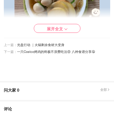
展开全文
上一篇：
光盘行动 ｜火锅剩余食材大变身
分享一下我的剩饭作战心得：
下一篇：
一只Costco烤鸡的终极不浪费吃法😍 八种食谱分享🤤
米饭
🥢通常米饭不用担心剩饭的问题，处理方式还是比较多的。
譬如可以做成各式炒饭，加水和各种粥料熬粥，打碎做米糊
或米糕、米饼，还可以加调味料烤成大米锅巴，味道都是棒
棒哒！
问大家
0
全部
评论