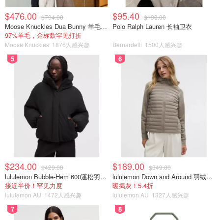
不知道有没有巧厨娘可以每次包饺子都不剩面或馅，反正我
$476.00
$95.40
还做不到。但是比较下来貌似剩面团比剩馅好处理一些。一
$794.00
$193.00
Moose Knuckles Dua Bunny 羊毛混纺针织夹克
Polo Ralph Lauren 长袖卫衣
版我会把剩面团做成面片、手擀面、猫耳朵等等，加上浇头
97%羊毛，金标款罕见打折
又是美味的一餐！
Moose Knuckles
1876人感兴趣
Bernardelli
1500人感兴趣
5
6
不浪费挑战
$234.00
$189.00
$429.00
$349.00
lululemon Bubble-Hem 600蓬松羽绒夹克
lululemon Down and Around 羽绒夹克
接近半价！罕见力度
暖揭灰！5.4折
lululemon AU
1472人感兴趣
lululemon AU
1327人感兴趣
7
8