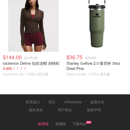
$144.00
$36.75
$179.00
$70.00
lululemon Define 短款连帽 胡桃棕
Stanley Iceflow 2.0 吸管杯 30oz
0-8码！！！！
Dried Pine
lululemon AU
1228人感兴趣
David Jones
1120人感兴趣
联系我们
黑五
InRewards
饭团外卖
隐私条款
用户协议
版权声明
触屏版
电脑版
下载App