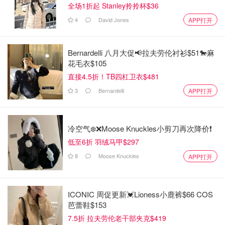
全场1折起 Stanley拎拎杯$36
4
David Jones
APP打开
馒头
Bernardelli 八月大促📢拉夫劳伦衬衫$51🐎麻
为了充分利用蒸锅，通常馒头、花卷、包子类主食一次都会
花毛衣$105
做比较多，剩饭是难免的。我一般会等晾凉后单独包保鲜膜
直接4.5折！TB四杠卫衣$481
冷冻，方便下次拿取合适的量，并避免表皮干燥和串味。
3
Bernardelli
APP打开
隔天的馒头可以解冻后切片做成蛋煎馒头片（甜咸均可）、
加烧烤料做烤馒头片，或者切丁做炒馒头。还可以揉碎加入
肉馅中做炸丸子，增加丸子的口感。
冷空气❄️❌️Moose Knuckles小剪刀再次降价❗️
低至6折 羽绒马甲$297
8
Moose Knuckles
APP打开
ICONIC 周促更新💓Lioness小鹿裤$66 COS
芭蕾鞋$153
7.5折 拉夫劳伦老干部夹克$419