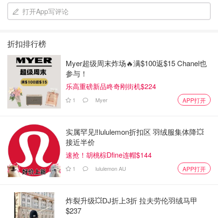
打开App写评论
折扣排行榜
Myer超级周末炸场🔥满$100返$15 Chanel也
参与！
乐高重磅新品咚奇刚街机$224
1
Myer
APP打开
实属罕见‼️lululemon折扣区 羽绒服集体降💥
接近半价
速抢！胡桃棕Dfine连帽$144
1
lululemon AU
APP打开
炸裂升级💥DJ折上3折 拉夫劳伦羽绒马甲
$237