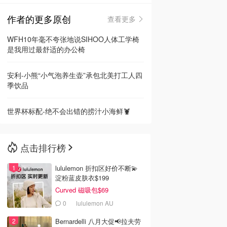
作者的更多原创
查看更多
🇳🇿
新西兰
WFH10年毫不夸张地说SIHOO人体工学椅
是我用过最舒适的办公椅
安利-小熊“小气泡养生壶”承包北美打工人四
季饮品
世界杯标配-绝不会出错的捞汁小海鲜🦞
点击排行榜
lululemon 折扣区好价不断💫
淀粉蓝皮肤衣$199
Curved 磁吸包$69
0
lululemon AU
Bernardelli 八月大促📢拉夫劳