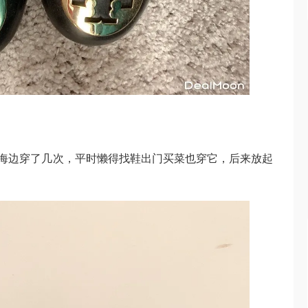
去海边穿了几次，平时懒得找鞋出门买菜也穿它，后来放起