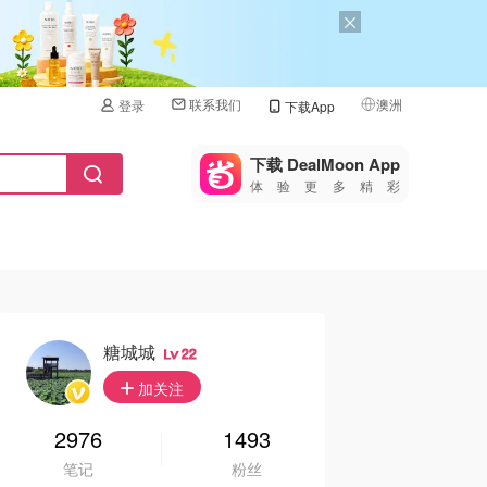
联系我们
澳洲
登录
下载App
🇺🇸
美国
下载 DealMoon App
体验更多精彩
🇨🇳
中国
🇨🇦
加拿大
🇬🇧
英国
🇩🇪
德国
糖城城
22
🇫🇷
加关注
法国
🇮🇹
2976
1493
意大利
笔记
粉丝
🇦🇺
澳洲