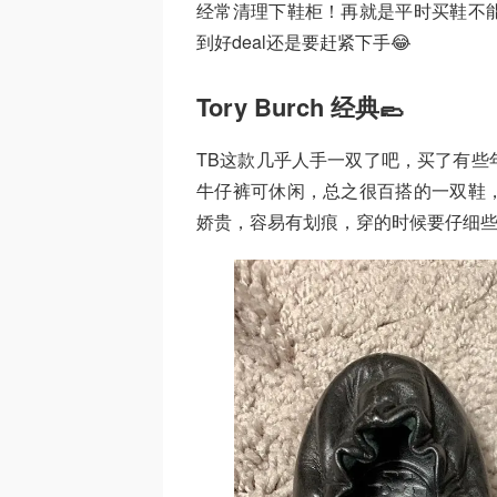
经常清理下鞋柜！再就是平时买鞋不
到好deal还是要赶紧下手😂
Tory Burch 经典🥿
TB这款几乎人手一双了吧，买了有些
牛仔裤可休闲，总之很百搭的一双鞋
娇贵，容易有划痕，穿的时候要仔细