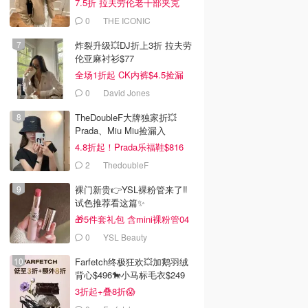
7.5折 拉夫劳伦老干部夹克
$419
0
THE ICONIC
炸裂升级💥DJ折上3折 拉夫劳
伦亚麻衬衫$77
全场1折起 CK内裤$4.5捡漏
0
David Jones
TheDoubleF大牌独家折💥
Prada、Miu Miu捡漏入
4.8折起！Prada乐福鞋$816
2
ThedoubleF
裸门新贵👉YSL裸粉管来了‼️
试色推荐看这篇✨
🎁5件套礼包 含mini裸粉管04
0
YSL Beauty
Farfetch终极狂欢💥加鹅羽绒
背心$496🐎小马标毛衣$249
3折起+叠8折😱