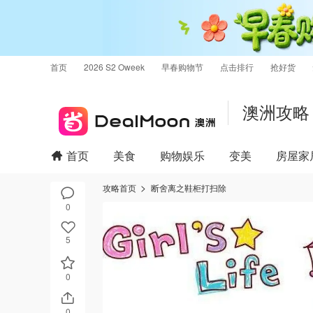
首页
2026 S2 Oweek
早春购物节
点击排行
抢好货
澳洲攻略
首页
美食
购物娱乐
变美
房屋家
攻略首页
断舍离之鞋柜打扫除
0
5
0
0