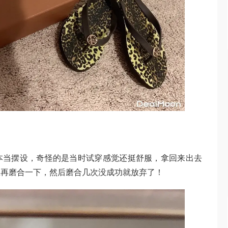
本当摆设，奇怪的是当时试穿感觉还挺舒服，拿回来出去
想再磨合一下，然后磨合几次没成功就放弃了！