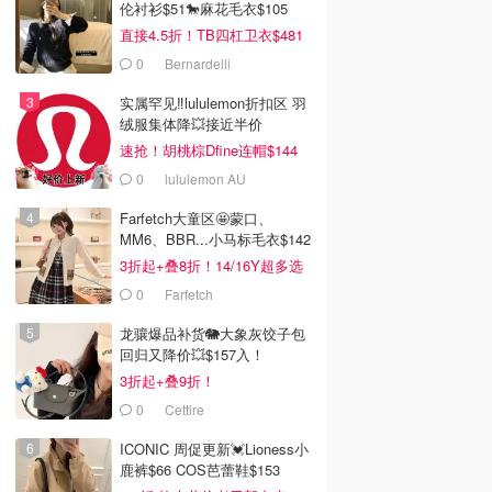
伦衬衫$51🐎麻花毛衣$105
直接4.5折！TB四杠卫衣$481
0
Bernardelli
实属罕见‼️lululemon折扣区 羽
绒服集体降💥接近半价
速抢！胡桃棕Dfine连帽$144
0
lululemon AU
Farfetch大童区🤩蒙口、
MM6、BBR...小马标毛衣$142
3折起+叠8折！14/16Y超多选
0
Farfetch
龙骧爆品补货🐘大象灰饺子包
回归又降价💥$157入！
3折起+叠9折！
0
Cettire
ICONIC 周促更新💓Lioness小
鹿裤$66 COS芭蕾鞋$153